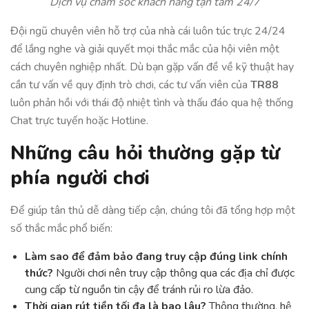
Dịch vụ chăm sóc khách hàng tận tâm 24/7
Đội ngũ chuyên viên hỗ trợ của nhà cái luôn túc trực 24/24
để lắng nghe và giải quyết mọi thắc mắc của hội viên một
cách chuyên nghiệp nhất. Dù bạn gặp vấn đề về kỹ thuật hay
cần tư vấn về quy định trò chơi, các tư vấn viên của
TR88
luôn phản hồi với thái độ nhiệt tình và thấu đáo qua hệ thống
Chat trực tuyến hoặc Hotline.
Những câu hỏi thường gặp từ
phía người chơi
Để giúp tân thủ dễ dàng tiếp cận, chúng tôi đã tổng hợp một
số thắc mắc phổ biến:
Làm sao để đảm bảo đang truy cập đúng link chính
thức?
Người chơi nên truy cập thông qua các địa chỉ được
cung cấp từ nguồn tin cậy để tránh rủi ro lừa đảo.
Thời gian rút tiền tối đa là bao lâu?
Thông thường, hệ