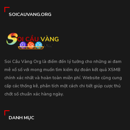
SOICAUVANG.ORG
Soi Cầu Vàng Org là điểm đến lý tưởng cho những ai đam
mê xổ số với mong muốn tìm kiếm dự đoán kết quả XSMB
chính xác nhất và hoàn toàn miễn phí. Website cũng cung
cấp các thống kê, phân tích một cách chi tiết giúp cược thủ
chốt số chuẩn xác hàng ngày.
DANH MỤC