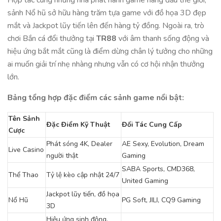
Hợp tác cùng những nhà phát hành game hàng đầu thế giới,
sảnh Nổ hũ sở hữu hàng trăm tựa game với đồ họa 3D đẹp
mắt và Jackpot lũy tiến lên đến hàng tỷ đồng. Ngoài ra, trò
chơi Bắn cá đổi thưởng tại
TR88
với âm thanh sống động và
hiệu ứng bắt mắt cũng là điểm dừng chân lý tưởng cho những
ai muốn giải trí nhẹ nhàng nhưng vẫn có cơ hội nhận thưởng
lớn.
Bảng tổng hợp đặc điểm các sảnh game nổi bật:
Tên Sảnh
Đặc Điểm Kỹ Thuật
Đối Tác Cung Cấp
Cược
Phát sóng 4K, Dealer
AE Sexy, Evolution, Dream
Live Casino
người thật
Gaming
SABA Sports, CMD368,
Thể Thao
Tỷ lệ kèo cập nhật 24/7
United Gaming
Jackpot lũy tiến, đồ họa
Nổ Hũ
PG Soft, JILI, CQ9 Gaming
3D
Hiệu ứng sinh động,