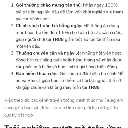
Gói thưởng chào mừng tân thủ:
Nhận ngay 100%
giá trị tiền nạp lần đầu để làm vốn khởi nghiệp khi tham
gia các sảnh cược.
Chính sách hoàn trả hằng ngày:
Hệ thống áp dụng
mức hoàn trả lên đến 1.5% cho toàn bộ các sảnh cược,
giúp người chơi tại
TR88
giảm bớt áp lực tài chính sau
mỗi ván đấu.
Thưởng chuyên cần và ngày lễ:
Những hội viên hoạt
động tích cực hằng tuần hoặc hằng tháng sẽ nhận được
các phần quà bí ẩn và bao lì xì trị giá hàng triệu đồng.
Bảo hiểm thua cược:
Gói cứu trợ đặc biệt cho sảnh Nổ
hũ và Bắn cá giúp bạn có thêm cơ hội lật ngược thế cờ
khi gặp chuỗi ván không may mắn tại
TR88
.
Việc theo dõi các kênh truyền thông chính thức như Telegram
cũng giúp bạn săn được các mã Giftcode giới hạn với giá trị
cực kỳ bất ngờ.