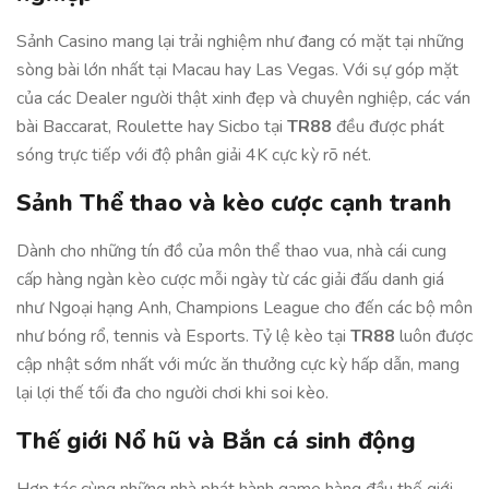
Sảnh Casino mang lại trải nghiệm như đang có mặt tại những
sòng bài lớn nhất tại Macau hay Las Vegas. Với sự góp mặt
của các Dealer người thật xinh đẹp và chuyên nghiệp, các ván
bài Baccarat, Roulette hay Sicbo tại
TR88
đều được phát
sóng trực tiếp với độ phân giải 4K cực kỳ rõ nét.
Sảnh Thể thao và kèo cược cạnh tranh
Dành cho những tín đồ của môn thể thao vua, nhà cái cung
cấp hàng ngàn kèo cược mỗi ngày từ các giải đấu danh giá
như Ngoại hạng Anh, Champions League cho đến các bộ môn
như bóng rổ, tennis và Esports. Tỷ lệ kèo tại
TR88
luôn được
cập nhật sớm nhất với mức ăn thưởng cực kỳ hấp dẫn, mang
lại lợi thế tối đa cho người chơi khi soi kèo.
Thế giới Nổ hũ và Bắn cá sinh động