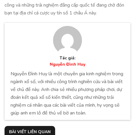
công và những trải nghiệm đẳng cấp quốc tế đang chờ đón
bạn tại địa chỉ cá cược uy tín số 1 châu Á này.
Tác giả:
Nguyễn Đình Huy
Nguyễn Đình Huy là một chuyên gia kinh nghiệm trong
ngành xổ số, với nhiều công trình nghiên cứu và bài viết
về chủ đề này. Anh chia sẻ nhiều phương pháp chơi, dự
đoán kết quả xổ số kiến thiết, cũng như những trải
nghiệm cá nhân qua các bài viết của mình, hy vọng sẽ
giúp anh em lô đề thủ về bờ an toàn.
BÀI VIẾT LIÊN QUAN