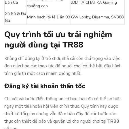
Bắn Cá
JDB, FA CHAI, KA Gaming
thưởng cao
Xổ Số & Đá
Minh bạch, tỷ lệ 1 ăn 99
GW Lobby, Digamma, SV388
Gà
Quy trình tối ưu trải nghiệm
người dùng tại TR88
Không chỉ dừng lại ở trò chơi, nhà cái còn chú trọng vào việc
đơn giản hóa các thao tác để người chơi có thể bắt đầu hành
trình giải trí một cách nhanh chóng nhất.
Đăng ký tài khoản thần tốc
Chỉ với vài bước điền thông tin cơ bản, bạn đã có thể sở hữu
ngay một tài khoản hội viên chính thức. Quy trình này được
thiết kế tối giản nhưng vẫn đảm bảo đầy đủ các bước xác
thực cần thiết để bảo vệ quyền lợi cho người chơi tại
TR88
về sau.