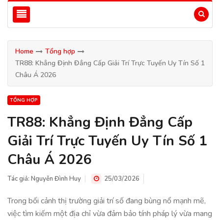
Home
Tổng hợp
TR88: Khẳng Định Đẳng Cấp Giải Trí Trực Tuyến Uy Tín Số 1
Châu Á 2026
TỔNG HỢP
TR88: Khẳng Định Đẳng Cấp
Giải Trí Trực Tuyến Uy Tín Số 1
Châu Á 2026
Tác giả:
Nguyễn Đình Huy
25/03/2026
Trong bối cảnh thị trường giải trí số đang bùng nổ mạnh mẽ,
việc tìm kiếm một địa chỉ vừa đảm bảo tính pháp lý vừa mang