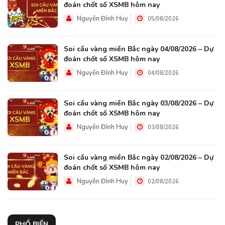
đoán chốt số XSMB hôm nay
Nguyễn Đình Huy
05/08/2026
Soi cầu vàng miền Bắc ngày 04/08/2026 – Dự
đoán chốt số XSMB hôm nay
Nguyễn Đình Huy
04/08/2026
Soi cầu vàng miền Bắc ngày 03/08/2026 – Dự
đoán chốt số XSMB hôm nay
Nguyễn Đình Huy
03/08/2026
Soi cầu vàng miền Bắc ngày 02/08/2026 – Dự
đoán chốt số XSMB hôm nay
Nguyễn Đình Huy
02/08/2026
PHỔ BIẾN