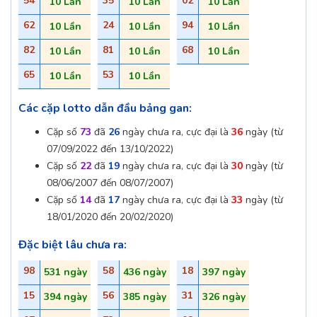
54
35
02
10 Lần
10 Lần
10 Lần
62
24
94
10 Lần
10 Lần
10 Lần
82
81
68
10 Lần
10 Lần
10 Lần
65
53
10 Lần
10 Lần
Các cặp lotto dẫn đầu bảng gan:
Cặp số
73
đã
26
ngày chưa ra, cực đại là
36
ngày (từ
07/09/2022 đến 13/10/2022)
Cặp số
22
đã
19
ngày chưa ra, cực đại là
30
ngày (từ
08/06/2007 đến 08/07/2007)
Cặp số
14
đã
17
ngày chưa ra, cực đại là
33
ngày (từ
18/01/2020 đến 20/02/2020)
Đặc biệt lâu chưa ra:
98
58
18
531 ngày
436 ngày
397 ngày
15
56
31
394 ngày
385 ngày
326 ngày