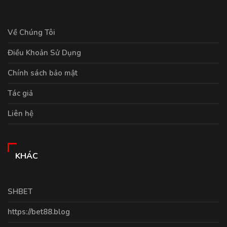
Về Chúng Tôi
Điều Khoản Sử Dụng
Chính sách bảo mật
Tác giả
Liên hệ
KHÁC
SHBET
https://bet88.blog