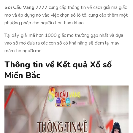
Soi Cầu Vàng 7777
cung cấp thông tin về cách giải mã giấc
mơ và áp dụng nó vào việc chọn số lô tô, cung cấp thêm một
phương pháp cho người chơi tham khảo.
Tại đây, giải mã hơn 1000 giấc mơ thường gặp nhất và dựa
vào sổ mơ đưa ra các con số có khả năng sẽ đem lại may
mắn cho người mơ.
Thông tin về Kết quả Xổ số
Miền Bắc