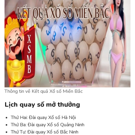
Thông tin về Kết quả Xổ số Miền Bắc
Lịch quay số mở thưởng
Thứ Hai: Đài quay Xổ số Hà Nội
Thứ Ba: Đài quay Xổ số Quảng Ninh
Thứ Tư: Đài quay Xổ số Bắc Ninh