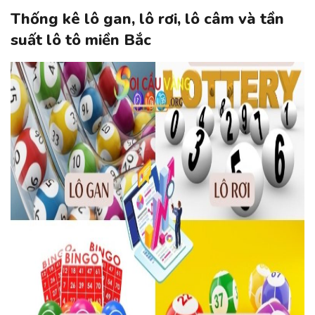
Thống kê lô gan, lô rơi, lô câm và tần
suất lô tô miền Bắc