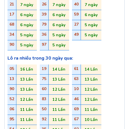
21
26
40
7 ngày
7 ngày
7 ngày
17
39
59
6 ngày
6 ngày
6 ngày
68
79
27
6 ngày
6 ngày
5 ngày
34
36
49
5 ngày
5 ngày
5 ngày
90
97
5 ngày
5 ngày
Lô ra nhiều trong 30 ngày qua:
05
19
61
16 Lần
14 Lần
14 Lần
13
75
63
13 Lần
13 Lần
13 Lần
90
60
10
13 Lần
12 Lần
12 Lần
52
83
46
12 Lần
12 Lần
12 Lần
06
50
69
11 Lần
11 Lần
11 Lần
95
92
67
11 Lần
11 Lần
10 Lần