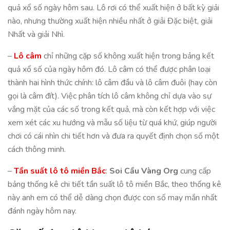
quả xổ số ngày hôm sau. Lô rơi có thể xuất hiện ở bất kỳ giải
nào, nhưng thường xuất hiện nhiều nhất ở giải Đặc biệt, giải
Nhất và giải Nhì.
–
Lô câm
chỉ những cặp số không xuất hiện trong bảng kết
quả xổ số của ngày hôm đó. Lô câm có thể được phân loại
thành hai hình thức chính: lô câm đầu và lô câm đuôi (hay còn
gọi là câm đít). Việc phân tích lô câm không chỉ dựa vào sự
vắng mặt của các số trong kết quả, mà còn kết hợp với việc
xem xét các xu hướng và mẫu số liệu từ quá khứ, giúp người
chơi có cái nhìn chi tiết hơn và đưa ra quyết định chọn số một
cách thông minh.
–
Tần suất lô tô miền Bắc
:
Soi Cầu Vàng Org
cung cấp
bảng thống kê chi tiết tần suất lô tô miền Bắc, theo thống kê
này anh em có thể dễ dàng chọn được con số may mắn nhất
đánh ngày hôm nay.