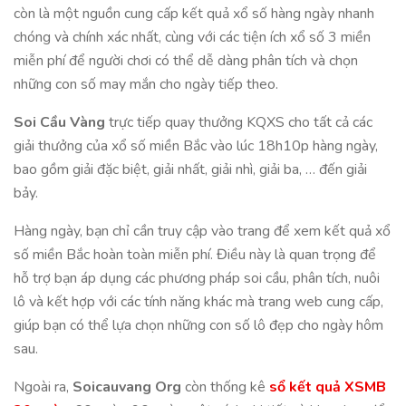
còn là một nguồn cung cấp kết quả xổ số hàng ngày nhanh
chóng và chính xác nhất, cùng với các tiện ích xổ số 3 miền
miễn phí để người chơi có thể dễ dàng phân tích và chọn
những con số may mắn cho ngày tiếp theo.
Soi Cầu Vàng
trực tiếp quay thưởng KQXS cho tất cả các
giải thưởng của xổ số miền Bắc vào lúc 18h10p hàng ngày,
bao gồm giải đặc biệt, giải nhất, giải nhì, giải ba, … đến giải
bảy.
Hàng ngày, bạn chỉ cần truy cập vào trang để xem kết quả xổ
số miền Bắc hoàn toàn miễn phí. Điều này là quan trọng để
hỗ trợ bạn áp dụng các phương pháp soi cầu, phân tích, nuôi
lô và kết hợp với các tính năng khác mà trang web cung cấp,
giúp bạn có thể lựa chọn những con số lô đẹp cho ngày hôm
sau.
Ngoài ra,
Soicauvang Org
còn thống kê
sổ kết quả XSMB