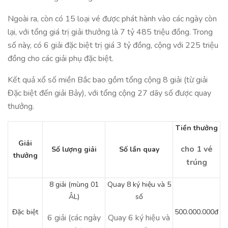
Ngoài ra, còn có 15 loại vé được phát hành vào các ngày còn
lại, với tổng giá trị giải thưởng là 7 tỷ 485 triệu đồng. Trong
số này, có 6 giải đặc biệt trị giá 3 tỷ đồng, cộng với 225 triệu
đồng cho các giải phụ đặc biệt.
Kết quả xổ số miền Bắc bao gồm tổng cộng 8 giải (từ giải
Đặc biệt đến giải Bảy), với tổng cộng 27 dãy số được quay
thưởng.
Tiền thưởng
Giải
cho 1 vé
Số lượng giải
Số lần quay
thưởng
trúng
8 giải (mùng 01
Quay 8 ký hiệu và 5
ÂL)
số
Đặc biệt
500.000.000đ
6 giải (các ngày
Quay 6 ký hiệu và