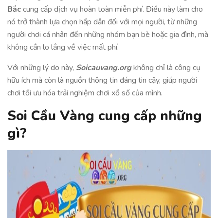
Bắc
cung cấp dịch vụ hoàn toàn miễn phí. Điều này làm cho
nó trở thành lựa chọn hấp dẫn đối với mọi người, từ những
người chơi cá nhân đến những nhóm bạn bè hoặc gia đình, mà
không cần lo lắng về việc mất phí.
Với những lý do này,
Soicauvang.org
không chỉ là công cụ
hữu ích mà còn là nguồn thông tin đáng tin cậy, giúp người
chơi tối ưu hóa trải nghiệm chơi xổ số của mình.
Soi Cầu Vàng cung cấp những
gì?