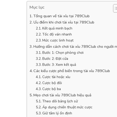
Mục lục
Tổng quan về tài xỉu tại 789Club
Ưu điểm khi chơi tài xỉu tại 789Club
Kết quả minh bạch
Tốc độ ván nhanh
Mức cược linh hoạt
Hướng dẫn cách chơi tài xỉu 789Club cho người 
Bước 1: Chọn phòng chơi
Bước 2: Đặt cửa
Bước 3: Xem kết quả
Các kiểu cược phổ biến trong tài xỉu 789Club
Cược tài hoặc xỉu
Cược bộ đôi
Cược bộ ba
Mẹo chơi tài xỉu 789Club hiệu quả
Theo dõi bảng lịch sử
Áp dụng chiến thuật mức cược
Giữ tâm lý ổn định