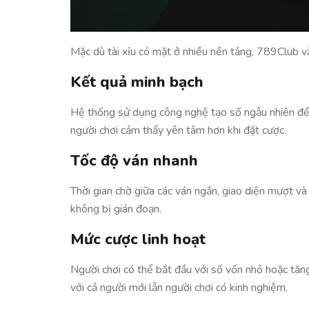
Mặc dù tài xỉu có mặt ở nhiều nền tảng, 789Club vẫ
Kết quả minh bạch
Hệ thống sử dụng công nghệ tạo số ngẫu nhiên để 
người chơi cảm thấy yên tâm hơn khi đặt cược.
Tốc độ ván nhanh
Thời gian chờ giữa các ván ngắn, giao diện mượt và
không bị gián đoạn.
Mức cược linh hoạt
Người chơi có thể bắt đầu với số vốn nhỏ hoặc tăn
với cả người mới lẫn người chơi có kinh nghiệm.