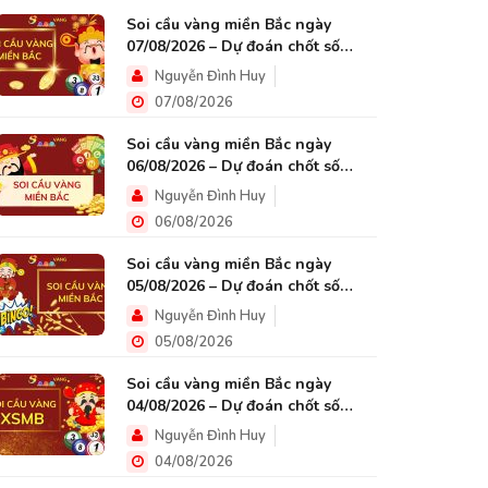
Soi cầu vàng miền Bắc ngày
07/08/2026 – Dự đoán chốt số
XSMB hôm nay
Nguyễn Đình Huy
07/08/2026
Soi cầu vàng miền Bắc ngày
06/08/2026 – Dự đoán chốt số
XSMB hôm nay
Nguyễn Đình Huy
06/08/2026
Soi cầu vàng miền Bắc ngày
05/08/2026 – Dự đoán chốt số
XSMB hôm nay
Nguyễn Đình Huy
05/08/2026
Soi cầu vàng miền Bắc ngày
04/08/2026 – Dự đoán chốt số
XSMB hôm nay
Nguyễn Đình Huy
04/08/2026