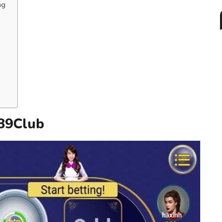
ng
789Club