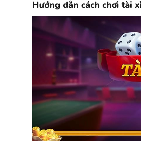
Hướng dẫn cách chơi tài 