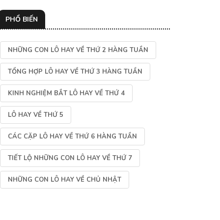
PHỔ BIẾN
NHỮNG CON LÔ HAY VỀ THỨ 2 HÀNG TUẦN
TỔNG HỢP LÔ HAY VỀ THỨ 3 HÀNG TUẦN
KINH NGHIỆM BẮT LÔ HAY VỀ THỨ 4
LÔ HAY VỀ THỨ 5
CÁC CẶP LÔ HAY VỀ THỨ 6 HÀNG TUẦN
TIẾT LỘ NHỮNG CON LÔ HAY VỀ THỨ 7
NHỮNG CON LÔ HAY VỀ CHỦ NHẬT