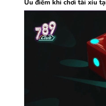
Ưu điểm khi chơi tài xỉu t