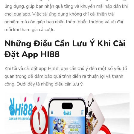
ứng dụng, giúp bạn nhận quà tặng và khuyến mãi hấp dẫn khi
chơi qua app. Việc tải ứng dụng không chỉ cải thiện trải
nghiệm mà còn giúp bạn nhận thêm phần thưởng và ưu đãi
mỗi khi tham gia cá cược.
Những Điều Cần Lưu Ý Khi Cài
Đặt App HI88
Khi tải và cài đặt app HI88, bạn cần chú ý đến một số yếu tố
quan trọng để đảm bảo quá trình diễn ra thuận lợi và thành
công. Dưới đây là những điều cần lưu ý: