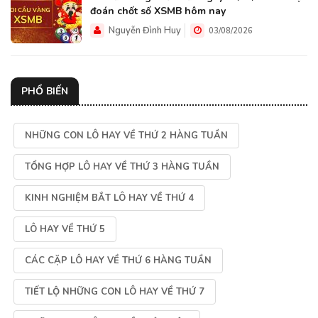
đoán chốt số XSMB hôm nay
Nguyễn Đình Huy
03/08/2026
PHỔ BIẾN
NHỮNG CON LÔ HAY VỀ THỨ 2 HÀNG TUẦN
TỔNG HỢP LÔ HAY VỀ THỨ 3 HÀNG TUẦN
KINH NGHIỆM BẮT LÔ HAY VỀ THỨ 4
LÔ HAY VỀ THỨ 5
CÁC CẶP LÔ HAY VỀ THỨ 6 HÀNG TUẦN
TIẾT LỘ NHỮNG CON LÔ HAY VỀ THỨ 7