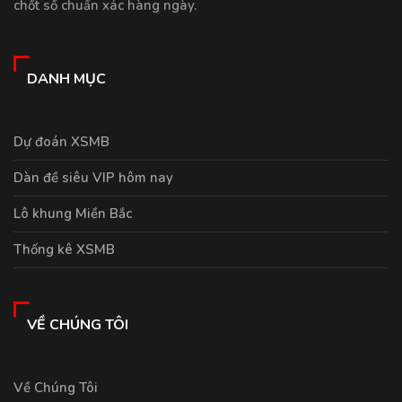
chốt số chuẩn xác hàng ngày.
DANH MỤC
Dự đoán XSMB
Dàn đề siêu VIP hôm nay
Lô khung Miền Bắc
Thống kê XSMB
VỀ CHÚNG TÔI
Về Chúng Tôi