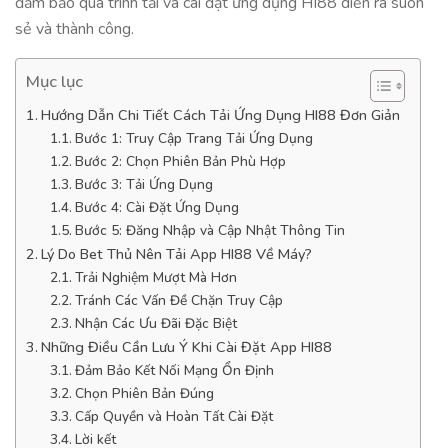
đảm bảo quá trình tải và cài đặt ứng dụng HI88 diễn ra suôn
sẻ và thành công.
Mục lục
Hướng Dẫn Chi Tiết Cách Tải Ứng Dụng HI88 Đơn Giản
Bước 1: Truy Cập Trang Tải Ứng Dụng
Bước 2: Chọn Phiên Bản Phù Hợp
Bước 3: Tải Ứng Dụng
Bước 4: Cài Đặt Ứng Dụng
Bước 5: Đăng Nhập và Cập Nhật Thông Tin
Lý Do Bet Thủ Nên Tải App HI88 Về Máy?
Trải Nghiệm Mượt Mà Hơn
Tránh Các Vấn Đề Chặn Truy Cập
Nhận Các Ưu Đãi Đặc Biệt
Những Điều Cần Lưu Ý Khi Cài Đặt App HI88
Đảm Bảo Kết Nối Mạng Ổn Định
Chọn Phiên Bản Đúng
Cấp Quyền và Hoàn Tất Cài Đặt
Lời kết