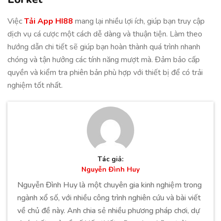
Việc
Tải App HI88
mang lại nhiều lợi ích, giúp bạn truy cập
dịch vụ cá cược một cách dễ dàng và thuận tiện. Làm theo
hướng dẫn chi tiết sẽ giúp bạn hoàn thành quá trình nhanh
chóng và tận hưởng các tính năng mượt mà. Đảm bảo cấp
quyền và kiểm tra phiên bản phù hợp với thiết bị để có trải
nghiệm tốt nhất.
Tác giả:
Nguyễn Đình Huy
Nguyễn Đình Huy là một chuyên gia kinh nghiệm trong
ngành xổ số, với nhiều công trình nghiên cứu và bài viết
về chủ đề này. Anh chia sẻ nhiều phương pháp chơi, dự