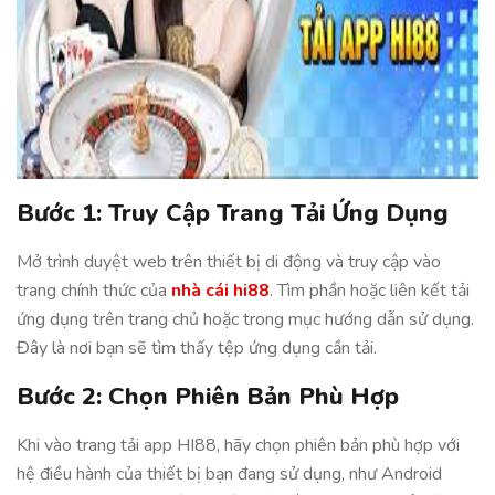
Bước 1: Truy Cập Trang Tải Ứng Dụng
Mở trình duyệt web trên thiết bị di động và truy cập vào
trang chính thức của
nhà cái hi88
. Tìm phần hoặc liên kết tải
ứng dụng trên trang chủ hoặc trong mục hướng dẫn sử dụng.
Đây là nơi bạn sẽ tìm thấy tệp ứng dụng cần tải.
Bước 2: Chọn Phiên Bản Phù Hợp
Khi vào trang tải app HI88, hãy chọn phiên bản phù hợp với
hệ điều hành của thiết bị bạn đang sử dụng, như Android