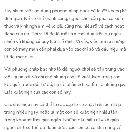
Tuy nhiên, việc áp dụng phương pháp bạc nhớ lô đề không hề
đơn giản. Để có thể thành công, người chơi cần phải có kiến
thức và kinh nghiệm về lô đề, cũng như hiểu rõ về cách hoạt
động của nó. Bởi vì, lô đề là một trò chơi dựa trên sự ngẫu
nhiên và không có quy luật cố định. Vì vậy, việc tìm ra những
con số may mắn cần phải dựa vào các chỉ số và dấu hiệu mà
lô đề mang lại.
Với phương pháp bạc nhớ lô đề, người chơi sẽ tập trung vào
việc quan sát và ghi nhớ những con số xuất hiện trong các
kết quả trước đó. Từ đó, họ sẽ phân tích và tìm ra những quy
luật xuất hiện của các con số này.
Các dấu hiệu này có thể là các cặp lô có xuất hiện liên tiếp
trong nhiều ngày, hoặc là một con số xuất hiện nhiều lần
trong khoảng thời gian ngắn. Những dấu hiệu này sẽ giúp
người chơi có thể dự đoán được các con số có khả năng về