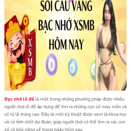
Bạc nhớ lô đề
là một trong những phương pháp được nhiều
người chơi lô đề áp dụng để tìm ra những con số may mắn và
có tỷ lệ trúng cao. Đây là một kỹ thuật được xem là khoa học
và có tính chất dự đoán, giúp người chơi có thể tìm ra các con
số có khả năng về trong ngày hôm sau.