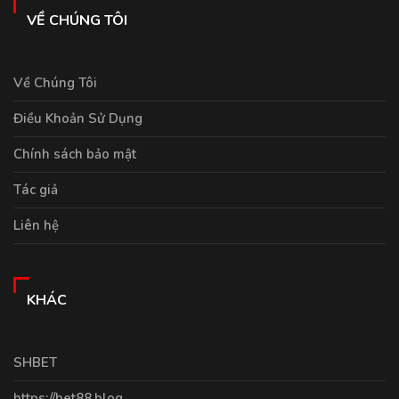
VỀ CHÚNG TÔI
Về Chúng Tôi
Điều Khoản Sử Dụng
Chính sách bảo mật
Tác giả
Liên hệ
KHÁC
SHBET
https://bet88.blog