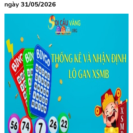
ngày
31/05/2026