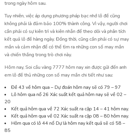
trong ngày hôm sau.
Tuy nhiên, việc áp dụng phương pháp bạc nhớ lô đề cũng
không phải là đảm bảo 100% thành công. Vì vậy, người chơi
cần phải có sự kiên trì và kiên nhẫn để theo dõi và phân tích
kết quả lô đề hàng ngày. Đồng thời, cũng cần phải có sự may
mắn và cảm nhận để có thể tìm ra những con số may mắn
và chiến thắng trong trò chơi này.
Hôm nay, Soi cầu vàng 7777 hôm nay xin được gửi đến anh
em lô đề thủ những con số may mắn chi tiết như sau:
Đề 43 về hôm qua – Dự đoán hôm nay sẽ có 79 – 97
Lô hôm qua nổ 26 Xác suất kết quả hôm nay sẽ về 02 –
20
Kết quả hôm qua về 72 Xác suất ra cặp 14 – 41 hôm nay.
Kết quả hôm qua về 02 Xác suất ra cặp 08 – 80 hôm nay.
Hôm qua có lô 44 nổ Dự là hôm nay kết quả sẽ có 58 –
85