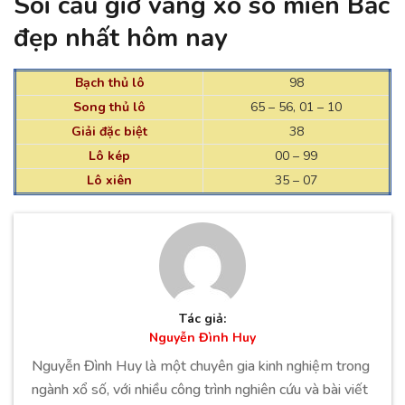
Soi cầu giờ vàng xổ số miền Bắc
đẹp nhất hôm nay
Bạch thủ lô
98
Song thủ lô
65 – 56, 01 – 10
Giải đặc biệt
38
Lô kép
00 – 99
Lô xiên
35 – 07
Tác giả:
Nguyễn Đình Huy
Nguyễn Đình Huy là một chuyên gia kinh nghiệm trong
ngành xổ số, với nhiều công trình nghiên cứu và bài viết