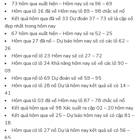
73 hôm qua xuất hiện – Hôm nay sẽ ra 96 – 69
Hôm qua lô 16 đã về Hôm nay lô 89 – 98 chắc sẽ nổ
Kết quả hôm qua đã về 33 Dự đoán 37 – 73 sẽ là cặp số
đẹp nhất trong hôm nay
67 hôm qua xuất hiện – Hôm nay sẽ ra 52 – 25
Hôm qua 27 đã nổ – Dự báo hôm nay sẽ có các lô 62 –
26
Hôm qua nổ lô 23 Hôm nay sẽ có 27 – 72
Hôm qua có lô 34 Khả năng hôm nay sẽ về các lô 90 –
09
Hôm qua nổ lô 69 Dự đoán sẽ về 59 – 95
Hôm qua có lô 28 nổ Dự là hôm nay kết quả sẽ có 14 –
41
Hôm qua lô 03 đã về Hôm nay lô 87 – 78 chắc sẽ nổ
Kết quả hôm qua về 98 Xác suất ra cặp 02 – 20 hôm nay.
Kết quả hôm qua về 25 – Dự báo hôm nay sẽ có cặp 81 –
18
Hôm qua có lô 27 nổ Dự là hôm nay kết quả sẽ có 56 –
65