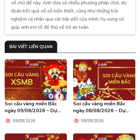
về chủ đề này. Anh chia sẻ nhiều phương pháp chơi, dự
đoán kết quả xổ số kiến thiết, cũng như những trải
nghiệm cá nhân qua các bài viết của mình, hy vọng sẽ
giúp anh em lô đề thủ về bờ an toàn.
BÀI VIẾT LIÊN QUAN
Soi cầu vàng miền Bắc
Soi cầu vàng miền Bắc
ngày 09/08/2026 – Dự
ngày 08/08/2026 – Dự
đoán chốt số XSMB hôm
đoán chốt số XSMB hôm
09/08/2026
08/08/2026
nay
nay