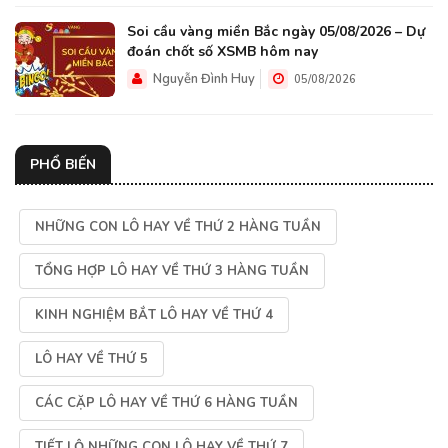
Soi cầu vàng miền Bắc ngày 05/08/2026 – Dự
đoán chốt số XSMB hôm nay
Nguyễn Đình Huy
05/08/2026
PHỔ BIẾN
NHỮNG CON LÔ HAY VỀ THỨ 2 HÀNG TUẦN
TỔNG HỢP LÔ HAY VỀ THỨ 3 HÀNG TUẦN
KINH NGHIỆM BẮT LÔ HAY VỀ THỨ 4
LÔ HAY VỀ THỨ 5
CÁC CẶP LÔ HAY VỀ THỨ 6 HÀNG TUẦN
TIẾT LỘ NHỮNG CON LÔ HAY VỀ THỨ 7