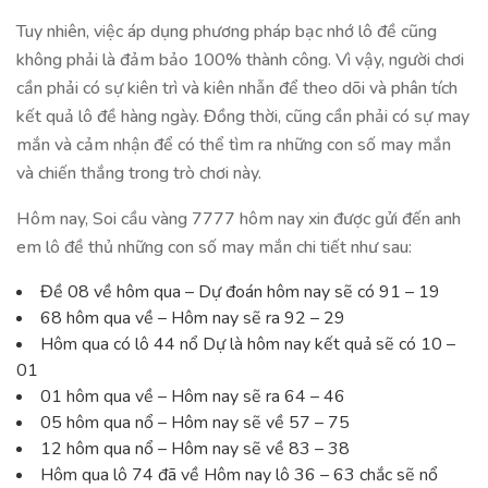
Tuy nhiên, việc áp dụng phương pháp bạc nhớ lô đề cũng
không phải là đảm bảo 100% thành công. Vì vậy, người chơi
cần phải có sự kiên trì và kiên nhẫn để theo dõi và phân tích
kết quả lô đề hàng ngày. Đồng thời, cũng cần phải có sự may
mắn và cảm nhận để có thể tìm ra những con số may mắn
và chiến thắng trong trò chơi này.
Hôm nay, Soi cầu vàng 7777 hôm nay xin được gửi đến anh
em lô đề thủ những con số may mắn chi tiết như sau:
Đề 08 về hôm qua – Dự đoán hôm nay sẽ có 91 – 19
68 hôm qua về – Hôm nay sẽ ra 92 – 29
Hôm qua có lô 44 nổ Dự là hôm nay kết quả sẽ có 10 –
01
01 hôm qua về – Hôm nay sẽ ra 64 – 46
05 hôm qua nổ – Hôm nay sẽ về 57 – 75
12 hôm qua nổ – Hôm nay sẽ về 83 – 38
Hôm qua lô 74 đã về Hôm nay lô 36 – 63 chắc sẽ nổ