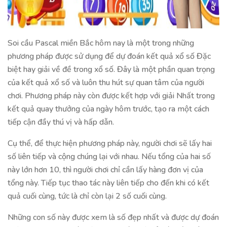
Soi cầu Pascal miền Bắc hôm nay là một trong những
phương pháp được sử dụng để dự đoán kết quả xổ số Đặc
biệt hay giải về đề trong xổ số. Đây là một phần quan trọng
của kết quả xổ số và luôn thu hút sự quan tâm của người
chơi. Phương pháp này còn được kết hợp với giải Nhất trong
kết quả quay thưởng của ngày hôm trước, tạo ra một cách
tiếp cận đầy thú vị và hấp dẫn.
Cụ thể, để thực hiện phương pháp này, người chơi sẽ lấy hai
số liên tiếp và cộng chúng lại với nhau. Nếu tổng của hai số
này lớn hơn 10, thì người chơi chỉ cần lấy hàng đơn vị của
tổng này. Tiếp tục thao tác này liên tiếp cho đến khi có kết
quả cuối cùng, tức là chỉ còn lại 2 số cuối cùng.
Những con số này được xem là số đẹp nhất và được dự đoán