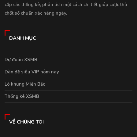
cấp các thống kê, phân tích một cách chi tiết giúp cược thủ
chốt số chuẩn xác hàng ngày.
DANH MỤC
Dự đoán XSMB
Dàn đề siêu VIP hôm nay
Lô khung Miền Bắc
Thống kê XSMB
VỀ CHÚNG TÔI