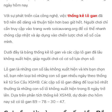
ngày hôm nay.
Với sự phát triển của công nghệ, việc
thống kê lô gan
đã
trở nên dễ dàng và thuận tiện hơn bao giờ hết. Người chơi chỉ
cần truy cập vào trang web soicauvang.org để có thể nhanh
chóng cập nhật và áp dụng vào chiến lược chơi xổ số của
mình.
Dưới đây là bảng thống kê lô gan và các cặp lô gan đã lâu
không xuất hiện, giúp người chơi có cơ sở lựa chọn số:
Lô gan là những con số lâu không xuất hiện và khi bạn chọn
số, bạn nên loại bỏ những con số gan nhiều ngày theo thống
kê từ Soi Cầu XSMB. Các cặp số lô gan đáng để loại bỏ nhất
thường là những con số lô không xuất hiện trong 8 ngày trở
lên. Dựa trên phân tích thống kê XSMB, dự đoán cho hôm
nay sẽ có lô gan 89 – 78 – 30 – 47.