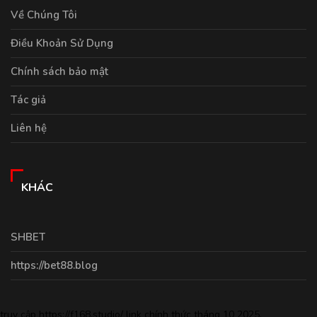
Về Chúng Tôi
Điều Khoản Sử Dụng
Chính sách bảo mật
Tác giả
Liên hệ
KHÁC
SHBET
https://bet88.blog
truy cập
https://f168.studio/
link chính thức tháng 10 2025.