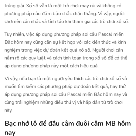
trúng giải. Xổ số vẫn là một trò chơi may rủi và không có
phương pháp nào đảm bảo chắc chắn thắng. Vì vậy, người
chơi nên cân nhắc và tỉnh táo khi tham gia các trò chơi xổ số.
Tuy nhiên, việc áp dụng phương pháp soi cầu Pascal miền
Bắc hôm nay cũng cần sự kết hợp với các kiến thức và kinh
nghiệm trong việc dự đoán kết quả xổ số. Người chơi cần
nắm rõ các quy luật và cách tính toán trong xổ số để có thể
áp dụng phương pháp này một cách hiệu quả.
Vì vậy, nếu bạn là một người yêu thích các trò chơi xổ số và
muốn tìm kiếm các phương pháp dự đoán kết quả, hãy thử
áp dụng phương pháp soi cầu Pascal miền Bắc hôm nay và
cùng trải nghiệm những điều thú vị và hấp dẫn từ trò chơi
này.
Bạc nhớ lô đề đầu câm đuôi câm MB hôm
nay