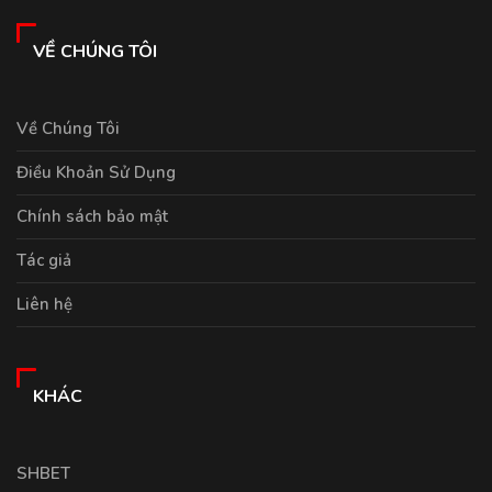
VỀ CHÚNG TÔI
Về Chúng Tôi
Điều Khoản Sử Dụng
Chính sách bảo mật
Tác giả
Liên hệ
KHÁC
SHBET