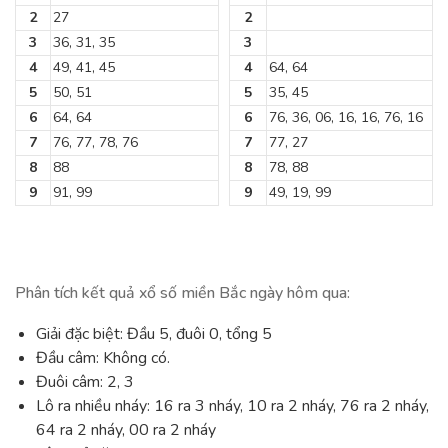
2
27
2
3
36, 31, 35
3
4
49, 41, 45
4
64, 64
5
50, 51
5
35, 45
6
64, 64
6
76, 36, 06, 16, 16, 76, 16
7
76, 77, 78, 76
7
77, 27
8
88
8
78, 88
9
91, 99
9
49, 19, 99
Phân tích kết quả xổ số miền Bắc ngày hôm qua:
Giải đặc biệt: Đầu 5, đuôi 0, tổng 5
Đầu câm: Không có.
Đuôi câm: 2, 3
Lô ra nhiều nháy: 16 ra 3 nháy, 10 ra 2 nháy, 76 ra 2 nháy,
64 ra 2 nháy, 00 ra 2 nháy