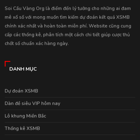
Soi Cầu Vàng Org là điểm đến lý tưởng cho những ai đam
mê xổ số với mong muốn tìm kiếm dự đoán kết quả XSMB
chính xác nhất và hoàn toàn miễn phí. Website cũng cung
cấp các thống kê, phân tích một cách chi tiết giúp cược thủ
chốt số chuẩn xác hàng ngày.
DANH MỤC
Dự đoán XSMB
Dàn đề siêu VIP hôm nay
Lô khung Miền Bắc
Thống kê XSMB