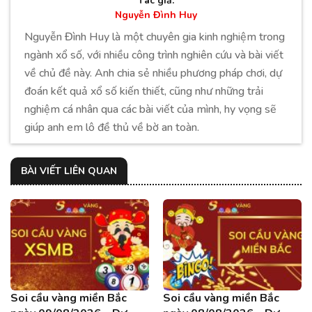
Tác giả:
Nguyễn Đình Huy
Nguyễn Đình Huy là một chuyên gia kinh nghiệm trong
ngành xổ số, với nhiều công trình nghiên cứu và bài viết
về chủ đề này. Anh chia sẻ nhiều phương pháp chơi, dự
đoán kết quả xổ số kiến thiết, cũng như những trải
nghiệm cá nhân qua các bài viết của mình, hy vọng sẽ
giúp anh em lô đề thủ về bờ an toàn.
BÀI VIẾT LIÊN QUAN
Soi cầu vàng miền Bắc
Soi cầu vàng miền Bắc