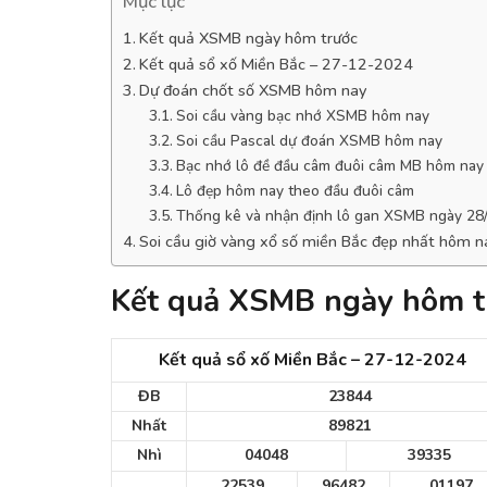
Mục lục
Kết quả XSMB ngày hôm trước
Kết quả sổ xố Miền Bắc – 27-12-2024
Dự đoán chốt số XSMB hôm nay
Soi cầu vàng bạc nhớ XSMB hôm nay
Soi cầu Pascal dự đoán XSMB hôm nay
Bạc nhớ lô đề đầu câm đuôi câm MB hôm nay
Lô đẹp hôm nay theo đầu đuôi câm
Thống kê và nhận định lô gan XSMB ngày 28
Soi cầu giờ vàng xổ số miền Bắc đẹp nhất hôm n
Kết quả XSMB ngày hôm t
Kết quả sổ xố Miền Bắc – 27-12-2024
ĐB
23844
Nhất
89821
Nhì
04048
39335
22539
96482
01197