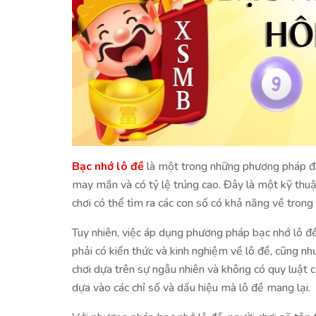
Bạc nhớ lô đề
là một trong những phương pháp đư
may mắn và có tỷ lệ trúng cao. Đây là một kỹ thuậ
chơi có thể tìm ra các con số có khả năng về tron
Tuy nhiên, việc áp dụng phương pháp bạc nhớ lô đề
phải có kiến thức và kinh nghiệm về lô đề, cũng như
chơi dựa trên sự ngẫu nhiên và không có quy luật c
dựa vào các chỉ số và dấu hiệu mà lô đề mang lại.