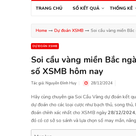
TRANG CHỦ
SỔ KẾT QUẢ
THỐNG KÊ
Home
Dự đoán XSMB
Soi cầu vàng miền Bắc
DỰ ĐOÁN XSMB
Soi cầu vàng miền Bắc ng
số XSMB hôm nay
Tác giả:
Nguyễn Đình Huy
28/12/2024
Hãy cùng chuyên gia Soi Cầu Vàng dự đoán kết q
dự đoán cho các loại cược như bạch thủ, song thủ, l
đoán chính xác nhất cho XSMB ngày
28/12/2024
đó có cơ sở so sánh và lựa chọn số may mắn, nâng