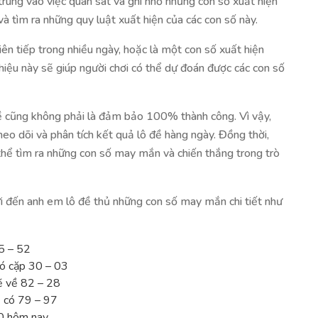
trung vào việc quan sát và ghi nhớ những con số xuất hiện
 và tìm ra những quy luật xuất hiện của các con số này.
liên tiếp trong nhiều ngày, hoặc là một con số xuất hiện
hiệu này sẽ giúp người chơi có thể dự đoán được các con số
ề cũng không phải là đảm bảo 100% thành công. Vì vậy,
theo dõi và phân tích kết quả lô đề hàng ngày. Đồng thời,
hể tìm ra những con số may mắn và chiến thắng trong trò
 đến anh em lô đề thủ những con số may mắn chi tiết như
5 – 52
ó cặp 30 – 03
ẽ về 82 – 28
 có 79 – 97
0 hôm nay.