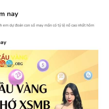
m nay
nh em dự đoán con số may mắn có tỷ lệ nổ cao nhất hôm
nay