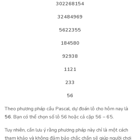
302268154
32484969
5622355
184580
92938
1121
233
56
Theo phương pháp cầu Pascal, dự đoán lô cho hôm nay là
56
. Bạn có thể chọn số lô 56 hoặc cả cặp 56 – 65.
Tuy nhiên, cần lưu ý rằng phương pháp này chỉ là một cách
tham khảo và không đảm bảo chắc chắn sẽ giúp người chơi