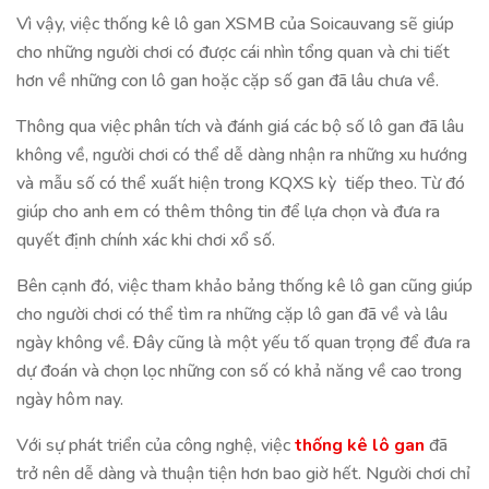
Vì vậy, việc thống kê lô gan XSMB của Soicauvang sẽ giúp
cho những người chơi có được cái nhìn tổng quan và chi tiết
hơn về những con lô gan hoặc cặp số gan đã lâu chưa về.
Thông qua việc phân tích và đánh giá các bộ số lô gan đã lâu
không về, người chơi có thể dễ dàng nhận ra những xu hướng
và mẫu số có thể xuất hiện trong KQXS kỳ tiếp theo. Từ đó
giúp cho anh em có thêm thông tin để lựa chọn và đưa ra
quyết định chính xác khi chơi xổ số.
Bên cạnh đó, việc tham khảo bảng thống kê lô gan cũng giúp
cho người chơi có thể tìm ra những cặp lô gan đã về và lâu
ngày không về. Đây cũng là một yếu tố quan trọng để đưa ra
dự đoán và chọn lọc những con số có khả năng về cao trong
ngày hôm nay.
Với sự phát triển của công nghệ, việc
thống kê lô gan
đã
trở nên dễ dàng và thuận tiện hơn bao giờ hết. Người chơi chỉ