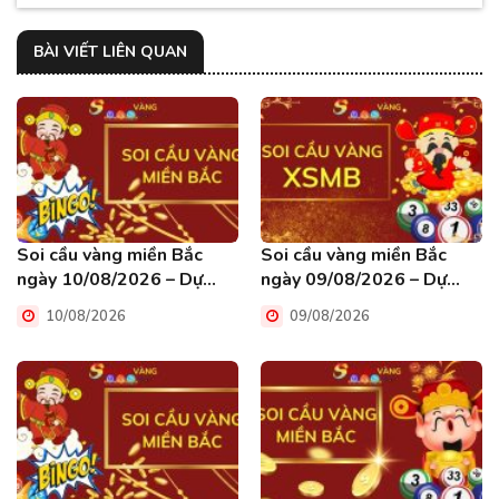
BÀI VIẾT LIÊN QUAN
Soi cầu vàng miền Bắc
Soi cầu vàng miền Bắc
ngày 10/08/2026 – Dự
ngày 09/08/2026 – Dự
đoán chốt số XSMB hôm
đoán chốt số XSMB hôm
10/08/2026
09/08/2026
nay
nay