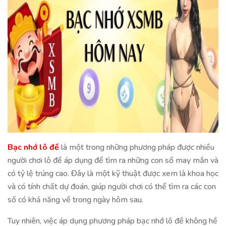
Bạc nhớ lô đề
là một trong những phương pháp được nhiều
người chơi lô đề áp dụng để tìm ra những con số may mắn và
có tỷ lệ trúng cao. Đây là một kỹ thuật được xem là khoa học
và có tính chất dự đoán, giúp người chơi có thể tìm ra các con
số có khả năng về trong ngày hôm sau.
Tuy nhiên, việc áp dụng phương pháp bạc nhớ lô đề không hề