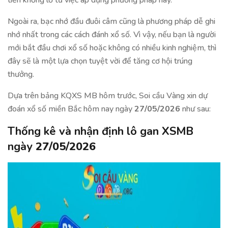
tiền khổng lồ từ việc áp dụng phương pháp này.
Ngoài ra, bạc nhớ đầu đuôi câm cũng là phương pháp dễ ghi
nhớ nhất trong các cách đánh xổ số. Vì vậy, nếu bạn là người
mới bắt đầu chơi xổ số hoặc không có nhiều kinh nghiệm, thì
đây sẽ là một lựa chọn tuyệt vời để tăng cơ hội trúng
thưởng.
Dựa trên bảng KQXS MB hôm trước, Soi cầu Vàng xin dự
đoán xổ số miền Bắc hôm nay ngày
27/05/2026
như sau:
Thống kê và nhận định lô gan XSMB
ngày
27/05/2026