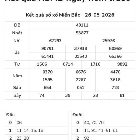
Kết quả sổ xố Miền Bắc – 26-05-2026
ĐB
49111
Nhất
53877
Nhì
67293
25976
90791
37938
50959
Ba
61441
01540
65366
Tư
1506
0714
1716
9892
0370
6676
4470
Năm
1595
2267
3618
Sáu
654
051
723
Bảy
74
39
28
81
Đầu
Đuôi
0
06
0
40, 70, 70
1
11, 14, 16, 18
1
11, 91, 41, 51, 81
2
23, 28
2
92