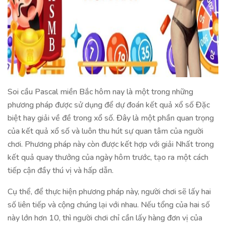
Soi cầu Pascal miền Bắc hôm nay là một trong những
phương pháp được sử dụng để dự đoán kết quả xổ số Đặc
biệt hay giải về đề trong xổ số. Đây là một phần quan trọng
của kết quả xổ số và luôn thu hút sự quan tâm của người
chơi. Phương pháp này còn được kết hợp với giải Nhất trong
kết quả quay thưởng của ngày hôm trước, tạo ra một cách
tiếp cận đầy thú vị và hấp dẫn.
Cụ thể, để thực hiện phương pháp này, người chơi sẽ lấy hai
số liên tiếp và cộng chúng lại với nhau. Nếu tổng của hai số
này lớn hơn 10, thì người chơi chỉ cần lấy hàng đơn vị của