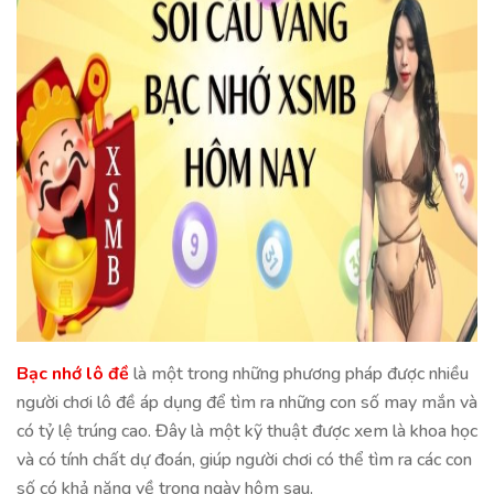
Bạc nhớ lô đề
là một trong những phương pháp được nhiều
người chơi lô đề áp dụng để tìm ra những con số may mắn và
có tỷ lệ trúng cao. Đây là một kỹ thuật được xem là khoa học
và có tính chất dự đoán, giúp người chơi có thể tìm ra các con
số có khả năng về trong ngày hôm sau.