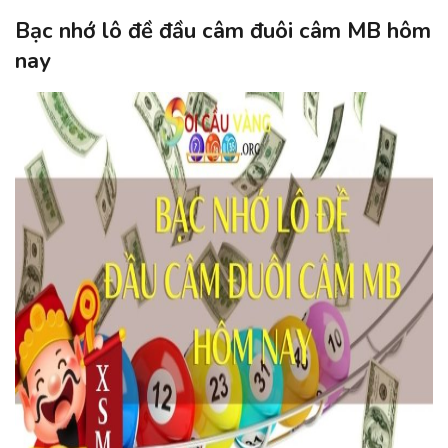
Bạc nhớ lô đề đầu câm đuôi câm MB hôm
nay