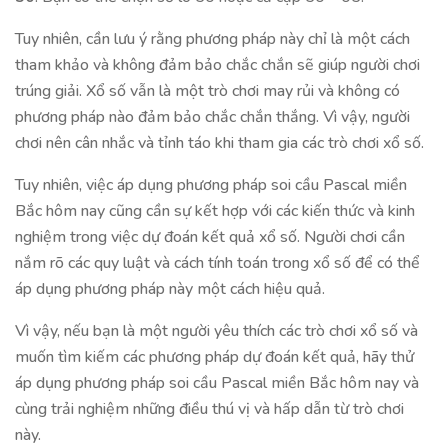
Tuy nhiên, cần lưu ý rằng phương pháp này chỉ là một cách
tham khảo và không đảm bảo chắc chắn sẽ giúp người chơi
trúng giải. Xổ số vẫn là một trò chơi may rủi và không có
phương pháp nào đảm bảo chắc chắn thắng. Vì vậy, người
chơi nên cân nhắc và tỉnh táo khi tham gia các trò chơi xổ số.
Tuy nhiên, việc áp dụng phương pháp soi cầu Pascal miền
Bắc hôm nay cũng cần sự kết hợp với các kiến thức và kinh
nghiệm trong việc dự đoán kết quả xổ số. Người chơi cần
nắm rõ các quy luật và cách tính toán trong xổ số để có thể
áp dụng phương pháp này một cách hiệu quả.
Vì vậy, nếu bạn là một người yêu thích các trò chơi xổ số và
muốn tìm kiếm các phương pháp dự đoán kết quả, hãy thử
áp dụng phương pháp soi cầu Pascal miền Bắc hôm nay và
cùng trải nghiệm những điều thú vị và hấp dẫn từ trò chơi
này.