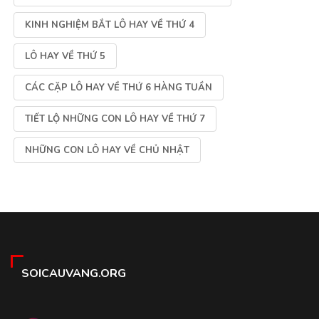
KINH NGHIỆM BẮT LÔ HAY VỀ THỨ 4
LÔ HAY VỀ THỨ 5
CÁC CẶP LÔ HAY VỀ THỨ 6 HÀNG TUẦN
TIẾT LỘ NHỮNG CON LÔ HAY VỀ THỨ 7
NHỮNG CON LÔ HAY VỀ CHỦ NHẬT
SOICAUVANG.ORG