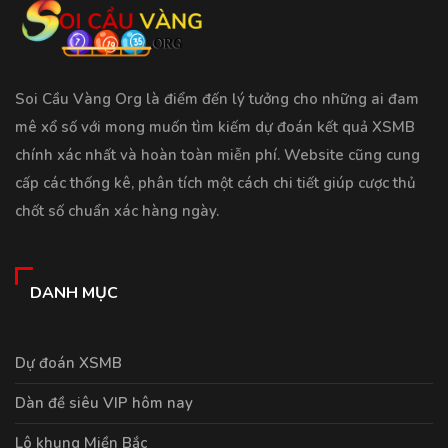
Soi Cầu Vàng Org là điểm đến lý tưởng cho những ai đam
mê xổ số với mong muốn tìm kiếm dự đoán kết quả XSMB
chính xác nhất và hoàn toàn miễn phí. Website cũng cung
cấp các thống kê, phân tích một cách chi tiết giúp cược thủ
chốt số chuẩn xác hàng ngày.
DANH MỤC
Dự đoán XSMB
Dàn đề siêu VIP hôm nay
Lô khung Miền Bắc