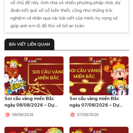
về chủ đề này. Anh chia sẻ nhiều phương pháp chơi, dự
đoán kết quả xổ số kiến thiết, cũng như những trải
nghiệm cá nhân qua các bài viết của mình, hy vọng sẽ
giúp anh em lô đề thủ về bờ an toàn.
BÀI VIẾT LIÊN QUAN
Soi cầu vàng miền Bắc
Soi cầu vàng miền Bắc
ngày 08/08/2026 – Dự
ngày 07/08/2026 – Dự
đoán chốt số XSMB hôm
đoán chốt số XSMB hôm
08/08/2026
07/08/2026
nay
nay