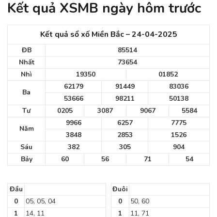
Kết quả XSMB ngày hôm trước
Kết quả sổ xố Miền Bắc – 24-04-2025
ĐB
85514
Nhất
73654
Nhì
19350
01852
62179
91449
83036
Ba
53666
98211
50138
Tư
0205
3087
9067
5584
9966
6257
7775
Năm
3848
2853
1526
Sáu
382
305
904
Bảy
60
56
71
54
Đầu
Đuôi
0
05, 05, 04
0
50, 60
1
14, 11
1
11, 71