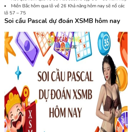
Miền Bắc hôm qua lô về 26 Khả năng hôm nay sẽ nổ các
lô 57 – 75
Soi cầu Pascal dự đoán XSMB hôm nay