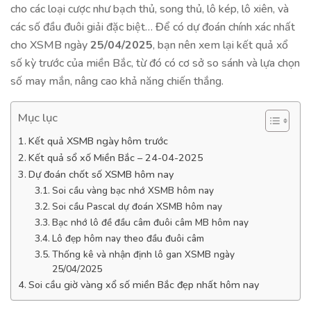
cho các loại cược như bạch thủ, song thủ, lô kép, lô xiên, và
các số đầu đuôi giải đặc biệt… Để có dự đoán chính xác nhất
cho XSMB ngày
25/04/2025
, bạn nên xem lại kết quả xổ
số kỳ trước của miền Bắc, từ đó có cơ sở so sánh và lựa chọn
số may mắn, nâng cao khả năng chiến thắng.
Mục lục
Kết quả XSMB ngày hôm trước
Kết quả sổ xố Miền Bắc – 24-04-2025
Dự đoán chốt số XSMB hôm nay
Soi cầu vàng bạc nhớ XSMB hôm nay
Soi cầu Pascal dự đoán XSMB hôm nay
Bạc nhớ lô đề đầu câm đuôi câm MB hôm nay
Lô đẹp hôm nay theo đầu đuôi câm
Thống kê và nhận định lô gan XSMB ngày
25/04/2025
Soi cầu giờ vàng xổ số miền Bắc đẹp nhất hôm nay