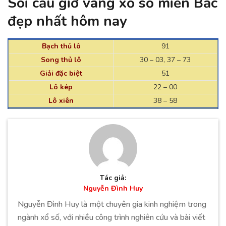
Soi cầu giờ vàng xổ số miền Bắc
đẹp nhất hôm nay
Bạch thủ lô
91
Song thủ lô
30 – 03, 37 – 73
Giải đặc biệt
51
Lô kép
22 – 00
Lô xiên
38 – 58
Tác giả:
Nguyễn Đình Huy
Nguyễn Đình Huy là một chuyên gia kinh nghiệm trong
ngành xổ số, với nhiều công trình nghiên cứu và bài viết