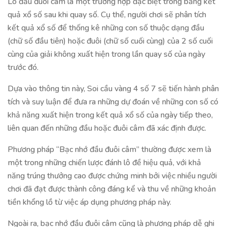
Lô đầu đuôi câm là một trường hợp đặc biệt trong bảng kết
quả xổ số sau khi quay số. Cụ thể, người chơi sẽ phân tích
kết quả xổ số để thống kê những con số thuộc dạng đầu
(chữ số đầu tiên) hoặc đuôi (chữ số cuối cùng) của 2 số cuối
cùng của giải không xuất hiện trong lần quay số của ngày
trước đó.
Dựa vào thông tin này, Soi cầu vàng 4 số 7 sẽ tiến hành phân
tích và suy luận để đưa ra những dự đoán về những con số có
khả năng xuất hiện trong kết quả xổ số của ngày tiếp theo,
liên quan đến những đầu hoặc đuôi câm đã xác định được.
Phương pháp “Bạc nhớ đầu đuôi câm” thường được xem là
một trong những chiến lược đánh lô đề hiệu quả, với khả
năng trúng thưởng cao được chứng minh bởi việc nhiều người
chơi đã đạt được thành công đáng kể và thu về những khoản
tiền khổng lồ từ việc áp dụng phương pháp này.
Ngoài ra, bạc nhớ đầu đuôi câm cũng là phương pháp dễ ghi