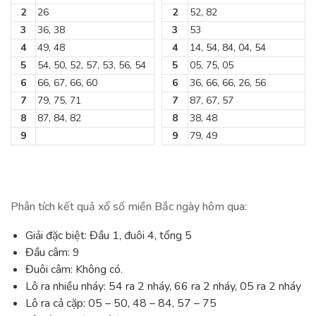
2
26
2
52, 82
3
36, 38
3
53
4
49, 48
4
14, 54, 84, 04, 54
5
54, 50, 52, 57, 53, 56, 54
5
05, 75, 05
6
66, 67, 66, 60
6
36, 66, 66, 26, 56
7
79, 75, 71
7
87, 67, 57
8
87, 84, 82
8
38, 48
9
9
79, 49
Phân tích kết quả xổ số miền Bắc ngày hôm qua:
Giải đặc biệt: Đầu 1, đuôi 4, tổng 5
Đầu câm: 9
Đuôi câm: Không có.
Lô ra nhiều nháy: 54 ra 2 nháy, 66 ra 2 nháy, 05 ra 2 nháy
Lô ra cả cặp: 05 – 50, 48 – 84, 57 – 75