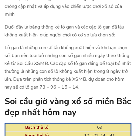
chóng cập nhật và áp dụng vào chiến lược chơi xổ số của
mình.
Dưới đây là bảng thống kê lô gan và các cặp lô gan đã lâu
không xuất hiện, giúp người chơi có cơ sở lựa chọn số:
Lô gan là những con số lâu không xuất hiện và khi bạn chọn
số, bạn nên loại bỏ những con số gan nhiều ngày theo thống
kê từ Soi Cầu XSMB. Các cặp số lô gan đáng để loại bỏ nhất
thường là những con số lô không xuất hiện trong 8 ngày trở
lên. Dựa trên phân tích thống kê XSMB, dự đoán cho hôm
nay sẽ có lô gan 73 – 96 – 15 – 14.
Soi cầu giờ vàng xổ số miền Bắc
đẹp nhất hôm nay
Bạch thủ lô
69
Song thủ lô
10 – 01, 14 – 41