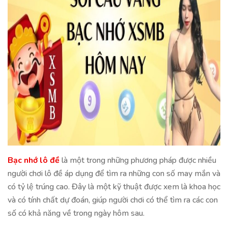
Bạc nhớ lô đề
là một trong những phương pháp được nhiều
người chơi lô đề áp dụng để tìm ra những con số may mắn và
có tỷ lệ trúng cao. Đây là một kỹ thuật được xem là khoa học
và có tính chất dự đoán, giúp người chơi có thể tìm ra các con
số có khả năng về trong ngày hôm sau.