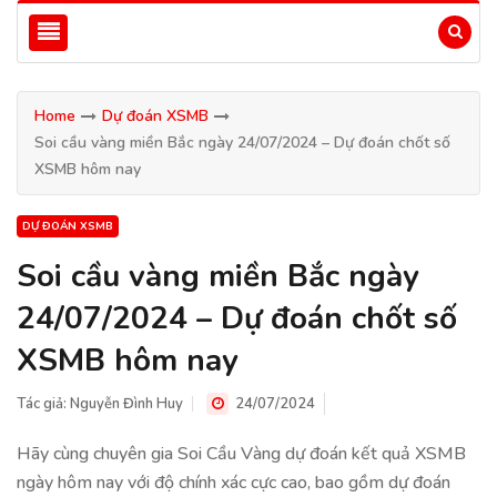
Home
Dự đoán XSMB
Soi cầu vàng miền Bắc ngày 24/07/2024 – Dự đoán chốt số
XSMB hôm nay
DỰ ĐOÁN XSMB
Soi cầu vàng miền Bắc ngày
24/07/2024 – Dự đoán chốt số
XSMB hôm nay
Tác giả:
Nguyễn Đình Huy
24/07/2024
Hãy cùng chuyên gia Soi Cầu Vàng dự đoán kết quả XSMB
ngày hôm nay với độ chính xác cực cao, bao gồm dự đoán