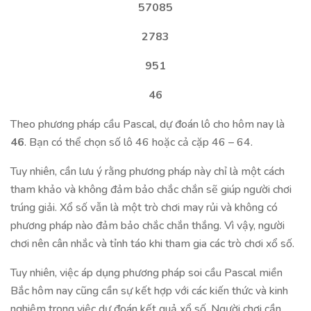
57085
2783
951
46
Theo phương pháp cầu Pascal, dự đoán lô cho hôm nay là
46
. Bạn có thể chọn số lô 46 hoặc cả cặp 46 – 64.
Tuy nhiên, cần lưu ý rằng phương pháp này chỉ là một cách
tham khảo và không đảm bảo chắc chắn sẽ giúp người chơi
trúng giải. Xổ số vẫn là một trò chơi may rủi và không có
phương pháp nào đảm bảo chắc chắn thắng. Vì vậy, người
chơi nên cân nhắc và tỉnh táo khi tham gia các trò chơi xổ số.
Tuy nhiên, việc áp dụng phương pháp soi cầu Pascal miền
Bắc hôm nay cũng cần sự kết hợp với các kiến thức và kinh
nghiệm trong việc dự đoán kết quả xổ số. Người chơi cần