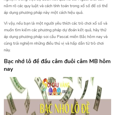
nắm rõ các quy luật và cách tính toán trong xổ số để có thể
áp dụng phương pháp này một cách hiệu quả.
Vì vậy, nếu bạn là một người yêu thích các trò chơi xổ số và
muốn tìm kiếm các phương pháp dự đoán kết quả, hãy thử
áp dụng phương pháp soi cầu Pascal miền Bắc hôm nay và
cùng trải nghiệm những điều thú vị và hấp dẫn từ trò chơi
này.
Bạc nhớ lô đề đầu câm đuôi câm MB hôm
nay