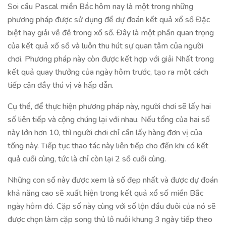
Soi cầu Pascal miền Bắc hôm nay là một trong những
phương pháp được sử dụng để dự đoán kết quả xổ số Đặc
biệt hay giải về đề trong xổ số. Đây là một phần quan trọng
của kết quả xổ số và luôn thu hút sự quan tâm của người
chơi. Phương pháp này còn được kết hợp với giải Nhất trong
kết quả quay thưởng của ngày hôm trước, tạo ra một cách
tiếp cận đầy thú vị và hấp dẫn.
Cụ thể, để thực hiện phương pháp này, người chơi sẽ lấy hai
số liên tiếp và cộng chúng lại với nhau. Nếu tổng của hai số
này lớn hơn 10, thì người chơi chỉ cần lấy hàng đơn vị của
tổng này. Tiếp tục thao tác này liên tiếp cho đến khi có kết
quả cuối cùng, tức là chỉ còn lại 2 số cuối cùng.
Những con số này được xem là số đẹp nhất và được dự đoán
khả năng cao sẽ xuất hiện trong kết quả xổ số miền Bắc
ngày hôm đó. Cặp số này cùng với số lộn đầu đuôi của nó sẽ
được chọn làm cặp song thủ lô nuôi khung 3 ngày tiếp theo