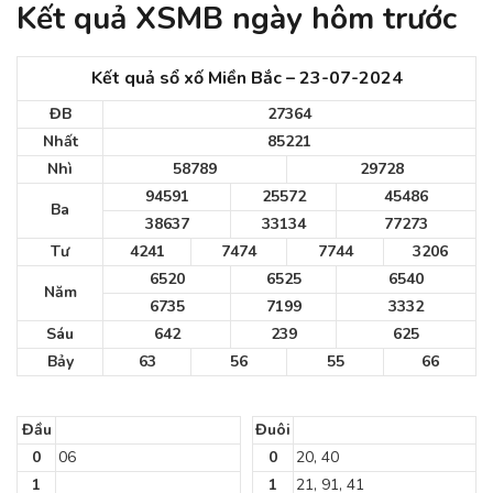
Kết quả XSMB ngày hôm trước
Kết quả sổ xố Miền Bắc – 23-07-2024
ĐB
27364
Nhất
85221
Nhì
58789
29728
94591
25572
45486
Ba
38637
33134
77273
Tư
4241
7474
7744
3206
6520
6525
6540
Năm
6735
7199
3332
Sáu
642
239
625
Bảy
63
56
55
66
Đầu
Đuôi
0
06
0
20, 40
1
1
21, 91, 41