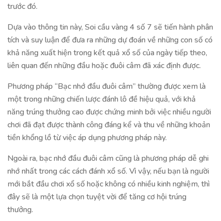
trước đó.
Dựa vào thông tin này, Soi cầu vàng 4 số 7 sẽ tiến hành phân
tích và suy luận để đưa ra những dự đoán về những con số có
khả năng xuất hiện trong kết quả xổ số của ngày tiếp theo,
liên quan đến những đầu hoặc đuôi câm đã xác định được.
Phương pháp “Bạc nhớ đầu đuôi câm” thường được xem là
một trong những chiến lược đánh lô đề hiệu quả, với khả
năng trúng thưởng cao được chứng minh bởi việc nhiều người
chơi đã đạt được thành công đáng kể và thu về những khoản
tiền khổng lồ từ việc áp dụng phương pháp này.
Ngoài ra, bạc nhớ đầu đuôi câm cũng là phương pháp dễ ghi
nhớ nhất trong các cách đánh xổ số. Vì vậy, nếu bạn là người
mới bắt đầu chơi xổ số hoặc không có nhiều kinh nghiệm, thì
đây sẽ là một lựa chọn tuyệt vời để tăng cơ hội trúng
thưởng.