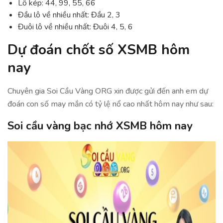
Lô kép: 44, 99, 55, 66
Đầu lô về nhiều nhất: Đầu 2, 3
Đuôi lô về nhiều nhất: Đuôi 4, 5, 6
Dự đoán chốt số XSMB hôm
nay
Chuyên gia Soi Cầu Vàng ORG xin được gửi đến anh em dự
đoán con số may mắn có tỷ lệ nổ cao nhất hôm nay như sau:
Soi cầu vàng bạc nhớ XSMB hôm nay