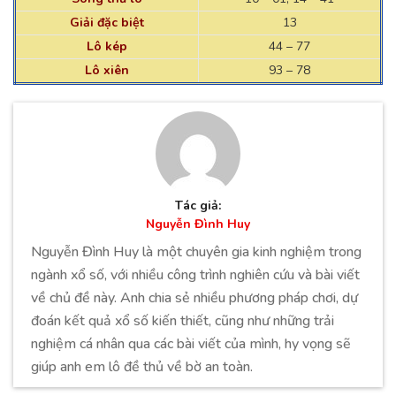
Giải đặc biệt
13
Lô kép
44 – 77
Lô xiên
93 – 78
Tác giả:
Nguyễn Đình Huy
Nguyễn Đình Huy là một chuyên gia kinh nghiệm trong
ngành xổ số, với nhiều công trình nghiên cứu và bài viết
về chủ đề này. Anh chia sẻ nhiều phương pháp chơi, dự
đoán kết quả xổ số kiến thiết, cũng như những trải
nghiệm cá nhân qua các bài viết của mình, hy vọng sẽ
giúp anh em lô đề thủ về bờ an toàn.