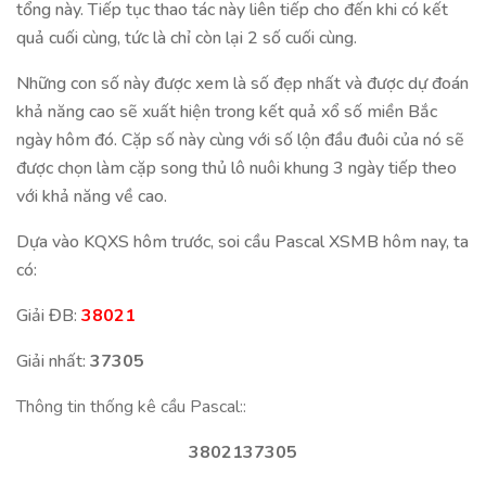
tổng này. Tiếp tục thao tác này liên tiếp cho đến khi có kết
quả cuối cùng, tức là chỉ còn lại 2 số cuối cùng.
Những con số này được xem là số đẹp nhất và được dự đoán
khả năng cao sẽ xuất hiện trong kết quả xổ số miền Bắc
ngày hôm đó. Cặp số này cùng với số lộn đầu đuôi của nó sẽ
được chọn làm cặp song thủ lô nuôi khung 3 ngày tiếp theo
với khả năng về cao.
Dựa vào KQXS hôm trước, soi cầu Pascal XSMB hôm nay, ta
có:
Giải ĐB:
38021
Giải nhất:
37305
Thông tin thống kê cầu Pascal::
3802137305