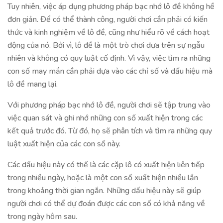
Tuy nhiên, việc áp dụng phương pháp bạc nhớ lô đề không hề
đơn giản. Để có thể thành công, người chơi cần phải có kiến
thức và kinh nghiệm về lô đề, cũng như hiểu rõ về cách hoạt
động của nó. Bởi vì, lô đề là một trò chơi dựa trên sự ngẫu
nhiên và không có quy luật cố định. Vì vậy, việc tìm ra những
con số may mắn cần phải dựa vào các chỉ số và dấu hiệu mà
lô đề mang lại.
Với phương pháp bạc nhớ lô đề, người chơi sẽ tập trung vào
việc quan sát và ghi nhớ những con số xuất hiện trong các
kết quả trước đó. Từ đó, họ sẽ phân tích và tìm ra những quy
luật xuất hiện của các con số này.
Các dấu hiệu này có thể là các cặp lô có xuất hiện liên tiếp
trong nhiều ngày, hoặc là một con số xuất hiện nhiều lần
trong khoảng thời gian ngắn. Những dấu hiệu này sẽ giúp
người chơi có thể dự đoán được các con số có khả năng về
trong ngày hôm sau.