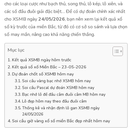
cho các loại cược như bạch thủ, song thủ, lô kép, lô xiên, và
các số đầu đuôi giải đặc biệt… Để có dự đoán chính xác nhất
cho XSMB ngày
24/05/2026
, bạn nên xem lại kết quả xổ
số kỳ trước của miền Bắc, từ đó có cơ sở so sánh và lựa chọn
số may mắn, nâng cao khả năng chiến thắng.
Mục lục
Kết quả XSMB ngày hôm trước
Kết quả sổ xố Miền Bắc – 23-05-2026
Dự đoán chốt số XSMB hôm nay
Soi cầu vàng bạc nhớ XSMB hôm nay
Soi cầu Pascal dự đoán XSMB hôm nay
Bạc nhớ lô đề đầu câm đuôi câm MB hôm nay
Lô đẹp hôm nay theo đầu đuôi câm
Thống kê và nhận định lô gan XSMB ngày
24/05/2026
Soi cầu giờ vàng xổ số miền Bắc đẹp nhất hôm nay