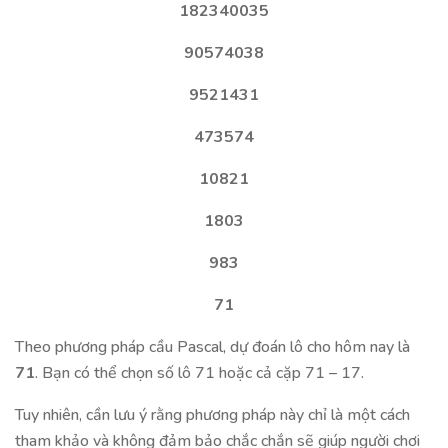
182340035
90574038
9521431
473574
10821
1803
983
71
Theo phương pháp cầu Pascal, dự đoán lô cho hôm nay là
71
. Bạn có thể chọn số lô 71 hoặc cả cặp 71 – 17.
Tuy nhiên, cần lưu ý rằng phương pháp này chỉ là một cách
tham khảo và không đảm bảo chắc chắn sẽ giúp người chơi