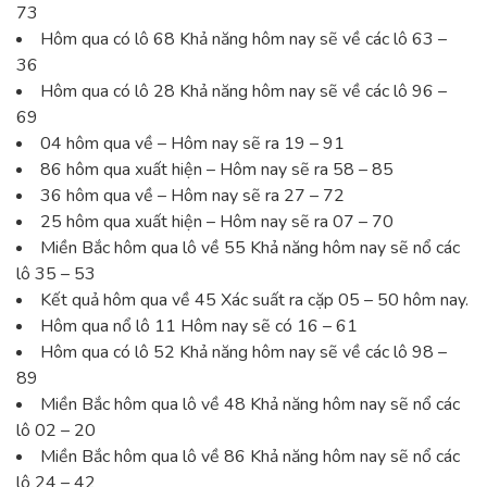
73
Hôm qua có lô 68 Khả năng hôm nay sẽ về các lô 63 –
36
Hôm qua có lô 28 Khả năng hôm nay sẽ về các lô 96 –
69
04 hôm qua về – Hôm nay sẽ ra 19 – 91
86 hôm qua xuất hiện – Hôm nay sẽ ra 58 – 85
36 hôm qua về – Hôm nay sẽ ra 27 – 72
25 hôm qua xuất hiện – Hôm nay sẽ ra 07 – 70
Miền Bắc hôm qua lô về 55 Khả năng hôm nay sẽ nổ các
lô 35 – 53
Kết quả hôm qua về 45 Xác suất ra cặp 05 – 50 hôm nay.
Hôm qua nổ lô 11 Hôm nay sẽ có 16 – 61
Hôm qua có lô 52 Khả năng hôm nay sẽ về các lô 98 –
89
Miền Bắc hôm qua lô về 48 Khả năng hôm nay sẽ nổ các
lô 02 – 20
Miền Bắc hôm qua lô về 86 Khả năng hôm nay sẽ nổ các
lô 24 – 42