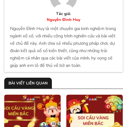
Tác giả:
Nguyễn Đình Huy
Nguyễn Đình Huy là một chuyên gia kinh nghiệm trong
ngành xổ số, với nhiều công trình nghiên cứu và bài viết
về chủ đề này. Anh chia sẻ nhiều phương pháp chơi, dự
đoán kết quả xổ số kiến thiết, cũng như những trải
nghiệm cá nhân qua các bài viết của mình, hy vọng sẽ
giúp anh em lô đề thủ về bờ an toàn.
BÀI VIẾT LIÊN QUAN