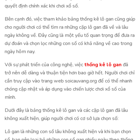
quyết định chính xác khi chơi xổ số.
Bên cạnh đó, việc tham khảo bảng thống kê lô gan cũng giúp
cho người chơi có thể tìm ra những cặp lô gan đã về và lâu
ngày không về. Đây cũng là một yếu tố quan trọng để đưa ra
dự đoán và chọn lọc những con số có khả năng về cao trong
ngày hôm nay.
Với sự phát triển của công nghệ, việc
thống kê lô gan
đã
trở nên dễ dàng và thuận tiện hơn bao giờ hết. Người chơi chỉ
cần truy cập vào trang web soicauvang.org để có thể nhanh
chóng cập nhật và áp dụng vào chiến lược chơi xổ số của
mình.
Dưới đây là bảng thống kê lô gan và các cặp lô gan đã lâu
không xuất hiện, giúp người chơi có cơ sở lựa chọn số:
Lô gan là những con số lâu không xuất hiện và khi bạn chọn
số, bạn nên loại bỏ những con số gan nhiều ngày theo thống