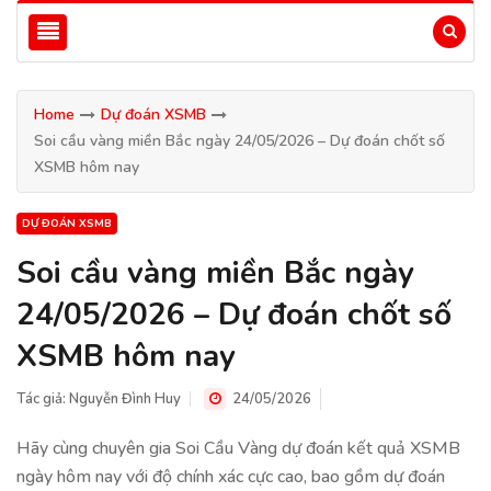
Home
Dự đoán XSMB
Soi cầu vàng miền Bắc ngày 24/05/2026 – Dự đoán chốt số
XSMB hôm nay
DỰ ĐOÁN XSMB
Soi cầu vàng miền Bắc ngày
24/05/2026 – Dự đoán chốt số
XSMB hôm nay
Tác giả:
Nguyễn Đình Huy
24/05/2026
Hãy cùng chuyên gia Soi Cầu Vàng dự đoán kết quả XSMB
ngày hôm nay với độ chính xác cực cao, bao gồm dự đoán