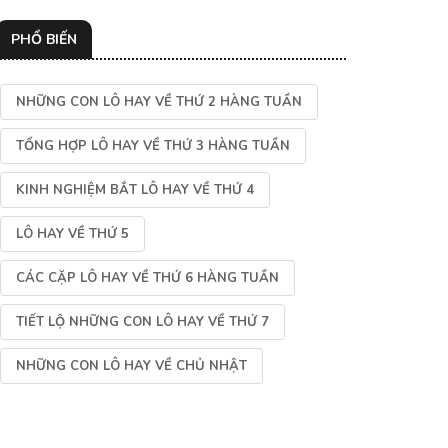
PHỔ BIẾN
NHỮNG CON LÔ HAY VỀ THỨ 2 HÀNG TUẦN
TỔNG HỢP LÔ HAY VỀ THỨ 3 HÀNG TUẦN
KINH NGHIỆM BẮT LÔ HAY VỀ THỨ 4
LÔ HAY VỀ THỨ 5
CÁC CẶP LÔ HAY VỀ THỨ 6 HÀNG TUẦN
TIẾT LỘ NHỮNG CON LÔ HAY VỀ THỨ 7
NHỮNG CON LÔ HAY VỀ CHỦ NHẬT