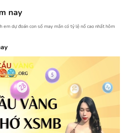
m nay
nh em dự đoán con số may mắn có tỷ lệ nổ cao nhất hôm
nay