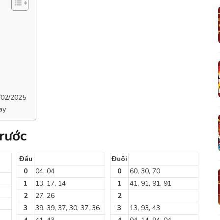
/02/2025
ay
rước
Đầu
Đuôi
0
04, 04
0
60, 30, 70
1
13, 17, 14
1
41, 91, 91, 91
2
27, 26
2
3
39, 39, 37, 30, 37, 36
3
13, 93, 43