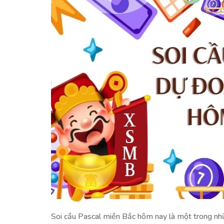
Soi cầu Pascal miền Bắc hôm nay là một trong n