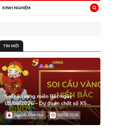
KINH NGHIỆM
TIN MỚI
Soi cầu vàng miền Bắc ngày
08/08/2026 – Dự đoán chốt số XSMB
hôm nay
Nguyễn Đình Huy
08/08/2026