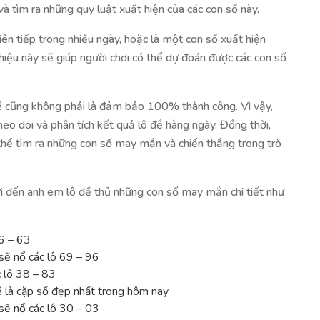
 và tìm ra những quy luật xuất hiện của các con số này.
liên tiếp trong nhiều ngày, hoặc là một con số xuất hiện
hiệu này sẽ giúp người chơi có thể dự đoán được các con số
ề cũng không phải là đảm bảo 100% thành công. Vì vậy,
theo dõi và phân tích kết quả lô đề hàng ngày. Đồng thời,
hể tìm ra những con số may mắn và chiến thắng trong trò
 đến anh em lô đề thủ những con số may mắn chi tiết như
6 – 63
ẽ nổ các lô 69 – 96
 lô 38 – 83
 là cặp số đẹp nhất trong hôm nay
ẽ nổ các lô 30 – 03