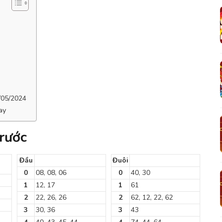
/05/2024
ay
rước
Đầu
Đuôi
0
08, 08, 06
0
40, 30
1
12, 17
1
61
2
22, 26, 26
2
62, 12, 22, 62
3
30, 36
3
43