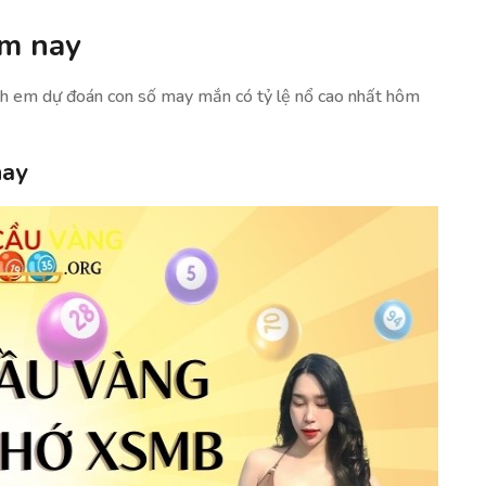
m nay
nh em dự đoán con số may mắn có tỷ lệ nổ cao nhất hôm
nay