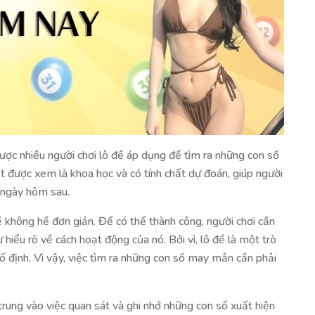
ợc nhiều người chơi lô đề áp dụng để tìm ra những con số
t được xem là khoa học và có tính chất dự đoán, giúp người
g ngày hôm sau.
 không hề đơn giản. Để có thể thành công, người chơi cần
 hiểu rõ về cách hoạt động của nó. Bởi vì, lô đề là một trò
ố định. Vì vậy, việc tìm ra những con số may mắn cần phải
trung vào việc quan sát và ghi nhớ những con số xuất hiện