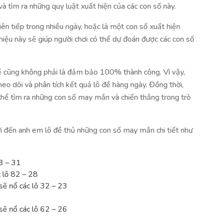
 và tìm ra những quy luật xuất hiện của các con số này.
liên tiếp trong nhiều ngày, hoặc là một con số xuất hiện
hiệu này sẽ giúp người chơi có thể dự đoán được các con số
ề cũng không phải là đảm bảo 100% thành công. Vì vậy,
theo dõi và phân tích kết quả lô đề hàng ngày. Đồng thời,
hể tìm ra những con số may mắn và chiến thắng trong trò
 đến anh em lô đề thủ những con số may mắn chi tiết như
3 – 31
 lô 82 – 28
ẽ nổ các lô 32 – 23
3
ẽ nổ các lô 62 – 26