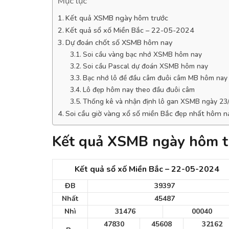
Mục lục
Kết quả XSMB ngày hôm trước
Kết quả sổ xố Miền Bắc – 22-05-2024
Dự đoán chốt số XSMB hôm nay
Soi cầu vàng bạc nhớ XSMB hôm nay
Soi cầu Pascal dự đoán XSMB hôm nay
Bạc nhớ lô đề đầu câm đuôi câm MB hôm nay
Lô đẹp hôm nay theo đầu đuôi câm
Thống kê và nhận định lô gan XSMB ngày 23
Soi cầu giờ vàng xổ số miền Bắc đẹp nhất hôm n
Kết quả XSMB ngày hôm t
Kết quả sổ xố Miền Bắc – 22-05-2024
ĐB
39397
Nhất
45487
Nhì
31476
00040
47830
45608
32162