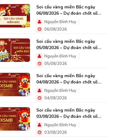
Soi cầu vàng miền Bắc ngày
06/08/2026 – Dự đoán chốt số
XSMB hôm nay
Nguyễn Đình Huy
06/08/2026
Soi cầu vàng miền Bắc ngày
05/08/2026 – Dự đoán chốt số
XSMB hôm nay
Nguyễn Đình Huy
05/08/2026
Soi cầu vàng miền Bắc ngày
04/08/2026 – Dự đoán chốt số
XSMB hôm nay
Nguyễn Đình Huy
04/08/2026
Soi cầu vàng miền Bắc ngày
03/08/2026 – Dự đoán chốt số
XSMB hôm nay
Nguyễn Đình Huy
03/08/2026