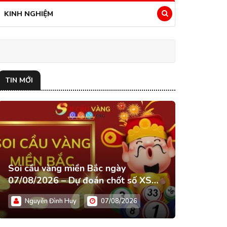
KINH NGHIỆM
TIN MỚI
Soi cầu vàng miền Bắc ngày
07/08/2026 – Dự đoán chốt số XSMB
hôm nay
Nguyễn Đình Huy
07/08/2026