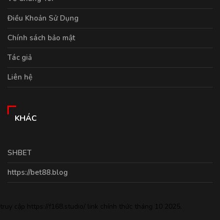
Điều Khoản Sử Dụng
Chính sách bảo mật
Tác giả
Liên hệ
KHÁC
SHBET
https://bet88.blog
truy cập
https://f168.studio/
link chính thức tháng 10 2025.