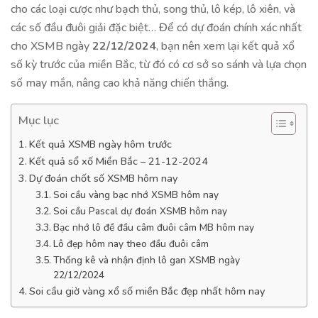
cho các loại cược như bạch thủ, song thủ, lô kép, lô xiên, và
các số đầu đuôi giải đặc biệt… Để có dự đoán chính xác nhất
cho XSMB ngày
22/12/2024
, bạn nên xem lại kết quả xổ
số kỳ trước của miền Bắc, từ đó có cơ sở so sánh và lựa chọn
số may mắn, nâng cao khả năng chiến thắng.
Mục lục
Kết quả XSMB ngày hôm trước
Kết quả sổ xố Miền Bắc – 21-12-2024
Dự đoán chốt số XSMB hôm nay
Soi cầu vàng bạc nhớ XSMB hôm nay
Soi cầu Pascal dự đoán XSMB hôm nay
Bạc nhớ lô đề đầu câm đuôi câm MB hôm nay
Lô đẹp hôm nay theo đầu đuôi câm
Thống kê và nhận định lô gan XSMB ngày
22/12/2024
Soi cầu giờ vàng xổ số miền Bắc đẹp nhất hôm nay