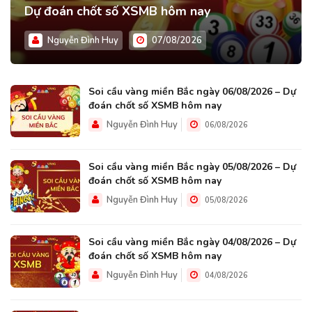
Dự đoán chốt số XSMB hôm nay
Nguyễn Đình Huy
07/08/2026
Soi cầu vàng miền Bắc ngày 06/08/2026 – Dự
đoán chốt số XSMB hôm nay
Nguyễn Đình Huy
06/08/2026
Soi cầu vàng miền Bắc ngày 05/08/2026 – Dự
đoán chốt số XSMB hôm nay
Nguyễn Đình Huy
05/08/2026
Soi cầu vàng miền Bắc ngày 04/08/2026 – Dự
đoán chốt số XSMB hôm nay
Nguyễn Đình Huy
04/08/2026