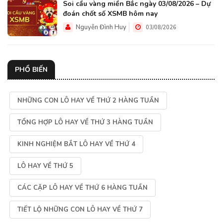
Soi cầu vàng miền Bắc ngày 03/08/2026 – Dự
đoán chốt số XSMB hôm nay
Nguyễn Đình Huy
03/08/2026
PHỔ BIẾN
NHỮNG CON LÔ HAY VỀ THỨ 2 HÀNG TUẦN
TỔNG HỢP LÔ HAY VỀ THỨ 3 HÀNG TUẦN
KINH NGHIỆM BẮT LÔ HAY VỀ THỨ 4
LÔ HAY VỀ THỨ 5
CÁC CẶP LÔ HAY VỀ THỨ 6 HÀNG TUẦN
TIẾT LỘ NHỮNG CON LÔ HAY VỀ THỨ 7