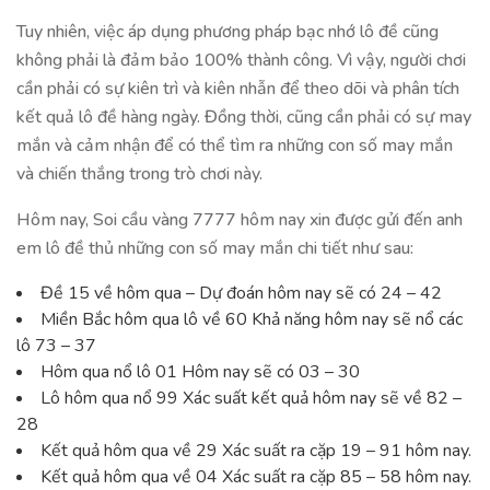
Tuy nhiên, việc áp dụng phương pháp bạc nhớ lô đề cũng
không phải là đảm bảo 100% thành công. Vì vậy, người chơi
cần phải có sự kiên trì và kiên nhẫn để theo dõi và phân tích
kết quả lô đề hàng ngày. Đồng thời, cũng cần phải có sự may
mắn và cảm nhận để có thể tìm ra những con số may mắn
và chiến thắng trong trò chơi này.
Hôm nay, Soi cầu vàng 7777 hôm nay xin được gửi đến anh
em lô đề thủ những con số may mắn chi tiết như sau:
Đề 15 về hôm qua – Dự đoán hôm nay sẽ có 24 – 42
Miền Bắc hôm qua lô về 60 Khả năng hôm nay sẽ nổ các
lô 73 – 37
Hôm qua nổ lô 01 Hôm nay sẽ có 03 – 30
Lô hôm qua nổ 99 Xác suất kết quả hôm nay sẽ về 82 –
28
Kết quả hôm qua về 29 Xác suất ra cặp 19 – 91 hôm nay.
Kết quả hôm qua về 04 Xác suất ra cặp 85 – 58 hôm nay.