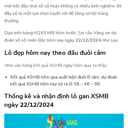
mới bắt đầu chơi xổ số hoặc không có nhiều kinh nghiệm, thì
đây sẽ là một lựa chọn tuyệt vời để tăng cơ hội trúng
thưởng.
Dựa trên bảng KQXS MB hôm trước, Soi cầu Vàng xin dự
đoán xổ số miền Bắc hôm nay ngày
22/12/2024
như sau:
Lô đẹp hôm nay theo đầu đuôi câm
Nhìn vào bảng kết quả XSMB ngày hôm qua, ta thấy:
Kết quả XSMB hôm qua xuất hiện đuôi 8 câm, dự đoán
kết quả XSMB hôm nay sẽ ra lô 58 – 48 – 98.
Thống kê và nhận định lô gan XSMB
ngày
22/12/2024