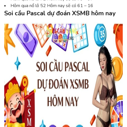
Hôm qua nổ lô 52 Hôm nay sẽ có 61 – 16
Soi cầu Pascal dự đoán XSMB hôm nay