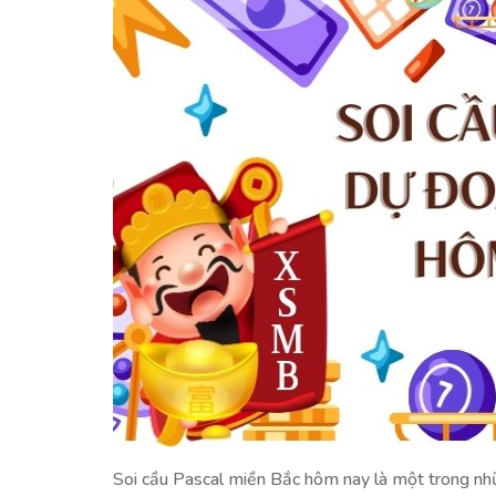
Soi cầu Pascal miền Bắc hôm nay là một trong n