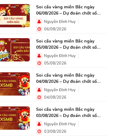
Soi cầu vàng miền Bắc ngày
06/08/2026 – Dự đoán chốt số
XSMB hôm nay
Nguyễn Đình Huy
06/08/2026
Soi cầu vàng miền Bắc ngày
05/08/2026 – Dự đoán chốt số
XSMB hôm nay
Nguyễn Đình Huy
05/08/2026
Soi cầu vàng miền Bắc ngày
04/08/2026 – Dự đoán chốt số
XSMB hôm nay
Nguyễn Đình Huy
04/08/2026
Soi cầu vàng miền Bắc ngày
03/08/2026 – Dự đoán chốt số
XSMB hôm nay
Nguyễn Đình Huy
03/08/2026