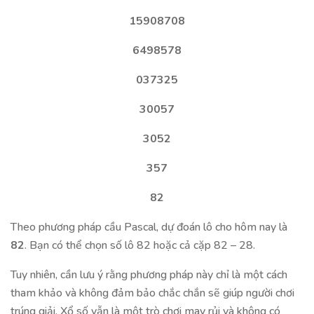
15908708
6498578
037325
30057
3052
357
82
Theo phương pháp cầu Pascal, dự đoán lô cho hôm nay là
82
. Bạn có thể chọn số lô 82 hoặc cả cặp 82 – 28.
Tuy nhiên, cần lưu ý rằng phương pháp này chỉ là một cách
tham khảo và không đảm bảo chắc chắn sẽ giúp người chơi
trúng giải. Xổ số vẫn là một trò chơi may rủi và không có