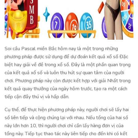
Soi cầu Pascal miền Bắc hôm nay là một trong những
phương pháp được sử dụng để dự đoán kết quả xổ số Đặc
biệt hay giải về đề trong xổ số. Đây là một phần quan trọng
của kết quả xổ số và luôn thu hút sự quan tâm của người
chơi. Phương pháp này còn được kết hợp với giải Nhất trong
kết quả quay thưởng của ngày hôm trước, tạo ra một cách
tiếp cận đầy thú vị và hấp dẫn.
Cụ thể, để thực hiện phương pháp này, người chơi sẽ lấy hai
số liên tiếp và cộng chúng lại với nhau. Nếu tổng của hai số
này lớn hơn 10, thì người chơi chỉ cần lấy hàng đơn vị của
tổng này. Tiếp tục thao tác này liên tiếp cho đến khi có kết