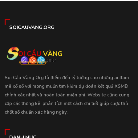
SOICAUVANG.ORG
Soi Cầu Vàng Org là điểm đến lý tưởng cho những ai đam
mê xổ số với mong muốn tìm kiếm dự đoán kết quả XSMB
chính xác nhất và hoàn toàn miễn phí. Website cũng cung
cấp các thống kê, phân tích một cách chi tiết giúp cược thủ
chốt số chuẩn xác hàng ngày.
DANH MỤC