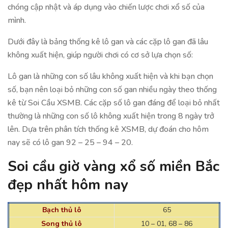
chóng cập nhật và áp dụng vào chiến lược chơi xổ số của
mình.
Dưới đây là bảng thống kê lô gan và các cặp lô gan đã lâu
không xuất hiện, giúp người chơi có cơ sở lựa chọn số:
Lô gan là những con số lâu không xuất hiện và khi bạn chọn
số, bạn nên loại bỏ những con số gan nhiều ngày theo thống
kê từ Soi Cầu XSMB. Các cặp số lô gan đáng để loại bỏ nhất
thường là những con số lô không xuất hiện trong 8 ngày trở
lên. Dựa trên phân tích thống kê XSMB, dự đoán cho hôm
nay sẽ có lô gan 92 – 25 – 94 – 20.
Soi cầu giờ vàng xổ số miền Bắc
đẹp nhất hôm nay
Bạch thủ lô
65
Song thủ lô
10 – 01, 68 – 86