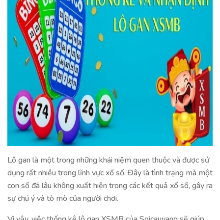
Lô gan là một trong những khái niệm quen thuộc và được sử
dụng rất nhiều trong lĩnh vực xổ số. Đây là tình trạng mà một
con số đã lâu không xuất hiện trong các kết quả xổ số, gây ra
sự chú ý và tò mò của người chơi.
Vì vậy, việc thống kê lô gan XSMB của Soicauvang sẽ giúp