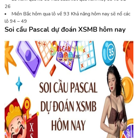
26
Miền Bắc hôm qua lô về 93 Khả năng hôm nay sẽ nổ các
lô 94 – 49
Soi cầu Pascal dự đoán XSMB hôm nay