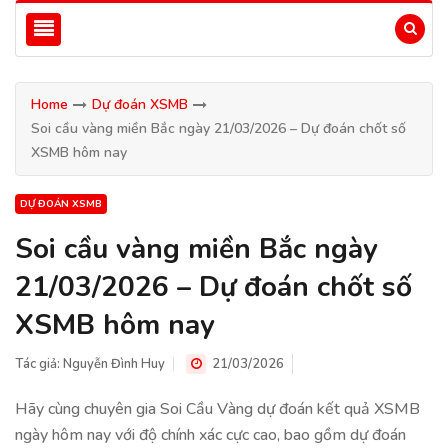
Home
Dự đoán XSMB
Soi cầu vàng miền Bắc ngày 21/03/2026 – Dự đoán chốt số
XSMB hôm nay
DỰ ĐOÁN XSMB
Soi cầu vàng miền Bắc ngày
21/03/2026 – Dự đoán chốt số
XSMB hôm nay
Tác giả:
Nguyễn Đình Huy
21/03/2026
Hãy cùng chuyên gia Soi Cầu Vàng dự đoán kết quả XSMB
ngày hôm nay với độ chính xác cực cao, bao gồm dự đoán