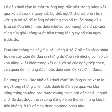
Lô đầu đuôi câm là một trường hợp đặc biệt trong bảng kết
quả xổ số sau khi quay số. Cụ thể, người chơi sẽ phân tích
kết quả xổ số để thống kê những con số thuộc dạng đầu
(chữ số đầu tiên) hoặc đuôi (chữ số cuối cùng) của 2 số cuối
cùng của giải không xuất hiện trong lần quay số của ngày
trước đó.
Dựa vào thông tin này, Soi cầu vàng 4 số 7 sẽ tiến hành phân
tích và suy luận để đưa ra những dự đoán về những con số có
khả năng xuất hiện trong kết quả xổ số của ngày tiếp theo,
liên quan đến những đầu hoặc đuôi câm đã xác định được.
Phương pháp “Bạc nhớ đầu đuôi câm” thường được xem là
một trong những chiến lược đánh lô đề hiệu quả, với khả
năng trúng thưởng cao được chứng minh bởi việc nhiều người
chơi đã đạt được thành công đáng kể và thu về những khoản
tiền khổng lồ từ việc áp dụng phương pháp này.