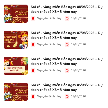
Soi cầu vàng miền Bắc ngày 08/08/2026 – Dự
đoán chốt số XSMB hôm nay
Nguyễn Đình Huy
08/08/2026
Soi cầu vàng miền Bắc ngày 07/08/2026 – Dự
đoán chốt số XSMB hôm nay
Nguyễn Đình Huy
07/08/2026
Soi cầu vàng miền Bắc ngày 06/08/2026 – Dự
đoán chốt số XSMB hôm nay
Nguyễn Đình Huy
06/08/2026
Soi cầu vàng miền Bắc ngày 05/08/2026 – Dự
đoán chốt số XSMB hôm nay
Nguyễn Đình Huy
05/08/2026