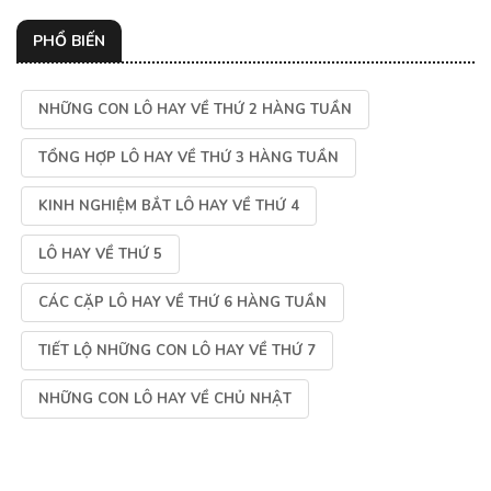
PHỔ BIẾN
NHỮNG CON LÔ HAY VỀ THỨ 2 HÀNG TUẦN
TỔNG HỢP LÔ HAY VỀ THỨ 3 HÀNG TUẦN
KINH NGHIỆM BẮT LÔ HAY VỀ THỨ 4
LÔ HAY VỀ THỨ 5
CÁC CẶP LÔ HAY VỀ THỨ 6 HÀNG TUẦN
TIẾT LỘ NHỮNG CON LÔ HAY VỀ THỨ 7
NHỮNG CON LÔ HAY VỀ CHỦ NHẬT