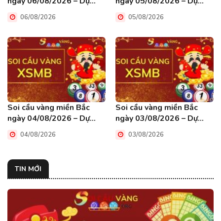
ngày 06/08/2026 – Dự
ngày 05/08/2026 – Dự
đoán chốt số XSMB hôm
đoán chốt số XSMB hôm
06/08/2026
05/08/2026
nay
nay
Soi cầu vàng miền Bắc
Soi cầu vàng miền Bắc
ngày 04/08/2026 – Dự
ngày 03/08/2026 – Dự
đoán chốt số XSMB hôm
đoán chốt số XSMB hôm
04/08/2026
03/08/2026
nay
nay
TIN MỚI