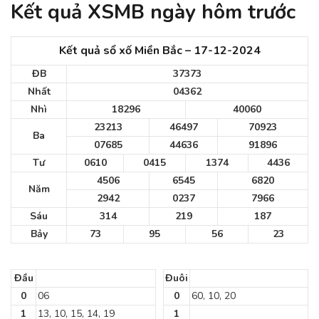
Kết quả XSMB ngày hôm trước
Kết quả sổ xố Miền Bắc – 17-12-2024
ĐB
37373
Nhất
04362
Nhì
18296
40060
23213
46497
70923
Ba
07685
44636
91896
Tư
0610
0415
1374
4436
4506
6545
6820
Năm
2942
0237
7966
Sáu
314
219
187
Bảy
73
95
56
23
Đầu
Đuôi
0
06
0
60, 10, 20
1
13, 10, 15, 14, 19
1