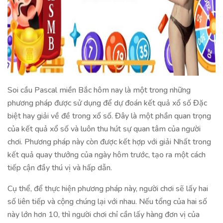
Soi cầu Pascal miền Bắc hôm nay là một trong những
phương pháp được sử dụng để dự đoán kết quả xổ số Đặc
biệt hay giải về đề trong xổ số. Đây là một phần quan trọng
của kết quả xổ số và luôn thu hút sự quan tâm của người
chơi. Phương pháp này còn được kết hợp với giải Nhất trong
kết quả quay thưởng của ngày hôm trước, tạo ra một cách
tiếp cận đầy thú vị và hấp dẫn.
Cụ thể, để thực hiện phương pháp này, người chơi sẽ lấy hai
số liên tiếp và cộng chúng lại với nhau. Nếu tổng của hai số
này lớn hơn 10, thì người chơi chỉ cần lấy hàng đơn vị của