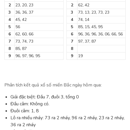
2
23, 20, 23
2
62, 42
3
36, 36, 37
3
73, 13, 23, 73, 23
4
45, 42
4
74, 14
5
56
5
85, 15, 45, 95
6
62, 60, 66
6
96, 36, 96, 36, 06, 66, 56
7
73, 74, 73
7
97, 37, 87
8
85, 87
8
9
96, 97, 96, 95
9
19
Phân tích kết quả xổ số miền Bắc ngày hôm qua:
Giải đặc biệt: Đầu 7, đuôi 3, tổng 0
Đầu câm: Không có.
Đuôi câm: 1, 8
Lô ra nhiều nháy: 73 ra 2 nháy, 96 ra 2 nháy, 23 ra 2 nháy,
36 ra 2 nháy