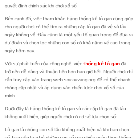
quyết định chính xác khi chơi xổ số.
Bên cạnh đó, việc tham khảo bảng thống kê lô gan cũng giúp
cho người chơi có thể tìm ra những cặp lô gan đã về và lâu
ngày không về. Đây cũng là một yếu tố quan trọng để đưa ra
dự đoán và chọn lọc những con số có khả năng về cao trong
ngày hôm nay.
Với sự phát triển của công nghệ, việc
thống kê lô gan
đã
trở nên dễ dàng và thuận tiện hơn bao giờ hết. Người chơi chỉ
cần truy cập vào trang web soicauvang.org để có thể nhanh
chóng cập nhật và áp dụng vào chiến lược chơi xổ số của
mình.
Dưới đây là bảng thống kê lô gan và các cặp lô gan đã lâu
không xuất hiện, giúp người chơi có cơ sở lựa chọn số:
Lô gan là những con số lâu không xuất hiện và khi bạn chọn
số, bạn nên loại bỏ những con số gan nhiều ngày theo thống