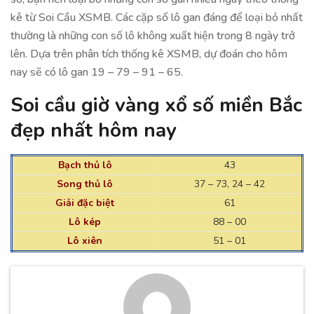
kê từ Soi Cầu XSMB. Các cặp số lô gan đáng để loại bỏ nhất
thường là những con số lô không xuất hiện trong 8 ngày trở
lên. Dựa trên phân tích thống kê XSMB, dự đoán cho hôm
nay sẽ có lô gan 19 – 79 – 91 – 65.
Soi cầu giờ vàng xổ số miền Bắc
đẹp nhất hôm nay
Bạch thủ lô
43
Song thủ lô
37 – 73, 24 – 42
Giải đặc biệt
61
Lô kép
88 – 00
Lô xiên
51 – 01