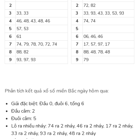
2
2
72, 82
3
33, 33
3
33, 93, 43, 33, 53, 93
4
46, 48, 43, 48, 46
4
74, 74
5
57, 53
5
6
61
6
06, 46, 46
7
74, 79, 78, 70, 72, 74
7
17, 57, 97, 17
8
88, 82
8
88, 48, 78, 48
9
93, 97, 93
9
79
Phân tích kết quả xổ số miền Bắc ngày hôm qua:
Giải đặc biệt: Đầu 0, đuôi 6, tổng 6
Đầu câm: 2
Đuôi câm: 5
Lô ra nhiều nháy: 74 ra 2 nháy, 46 ra 2 nháy, 17 ra 2 nháy,
33 ra 2 nháy, 93 ra 2 nháy, 48 ra 2 nháy