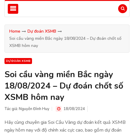
Home
Dự đoán XSMB
Soi cầu vàng miền Bắc ngày 18/08/2024 – Dự đoán chốt số
XSMB hôm nay
DỰ ĐOÁN XSMB
Soi cầu vàng miền Bắc ngày
18/08/2024 – Dự đoán chốt số
XSMB hôm nay
Tác giả:
Nguyễn Đình Huy
18/08/2024
Hãy cùng chuyên gia Soi Cầu Vàng dự đoán kết quả XSMB
ngày hôm nay với độ chính xác cực cao, bao gồm dự đoán