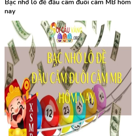
Bạc nhớ lô đề đầu câm đuôi câm MB hôm
nay