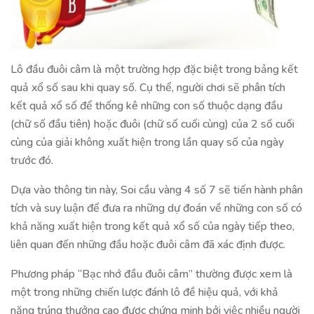
Lô đầu đuôi câm là một trường hợp đặc biệt trong bảng kết
quả xổ số sau khi quay số. Cụ thể, người chơi sẽ phân tích
kết quả xổ số để thống kê những con số thuộc dạng đầu
(chữ số đầu tiên) hoặc đuôi (chữ số cuối cùng) của 2 số cuối
cùng của giải không xuất hiện trong lần quay số của ngày
trước đó.
Dựa vào thông tin này, Soi cầu vàng 4 số 7 sẽ tiến hành phân
tích và suy luận để đưa ra những dự đoán về những con số có
khả năng xuất hiện trong kết quả xổ số của ngày tiếp theo,
liên quan đến những đầu hoặc đuôi câm đã xác định được.
Phương pháp “Bạc nhớ đầu đuôi câm” thường được xem là
một trong những chiến lược đánh lô đề hiệu quả, với khả
năng trúng thưởng cao được chứng minh bởi việc nhiều người