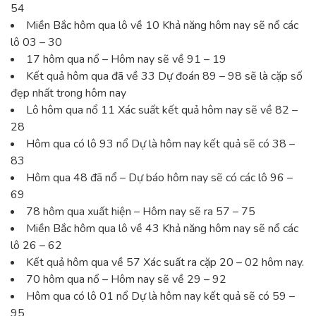
54
Miền Bắc hôm qua lô về 10 Khả năng hôm nay sẽ nổ các
lô 03 – 30
17 hôm qua nổ – Hôm nay sẽ về 91 – 19
Kết quả hôm qua đã về 33 Dự đoán 89 – 98 sẽ là cặp số
đẹp nhất trong hôm nay
Lô hôm qua nổ 11 Xác suất kết quả hôm nay sẽ về 82 –
28
Hôm qua có lô 93 nổ Dự là hôm nay kết quả sẽ có 38 –
83
Hôm qua 48 đã nổ – Dự báo hôm nay sẽ có các lô 96 –
69
78 hôm qua xuất hiện – Hôm nay sẽ ra 57 – 75
Miền Bắc hôm qua lô về 43 Khả năng hôm nay sẽ nổ các
lô 26 – 62
Kết quả hôm qua về 57 Xác suất ra cặp 20 – 02 hôm nay.
70 hôm qua nổ – Hôm nay sẽ về 29 – 92
Hôm qua có lô 01 nổ Dự là hôm nay kết quả sẽ có 59 –
95