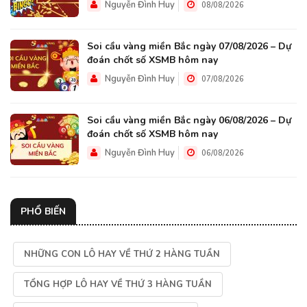
Nguyễn Đình Huy
08/08/2026
Soi cầu vàng miền Bắc ngày 07/08/2026 – Dự
đoán chốt số XSMB hôm nay
Nguyễn Đình Huy
07/08/2026
Soi cầu vàng miền Bắc ngày 06/08/2026 – Dự
đoán chốt số XSMB hôm nay
Nguyễn Đình Huy
06/08/2026
PHỔ BIẾN
NHỮNG CON LÔ HAY VỀ THỨ 2 HÀNG TUẦN
TỔNG HỢP LÔ HAY VỀ THỨ 3 HÀNG TUẦN