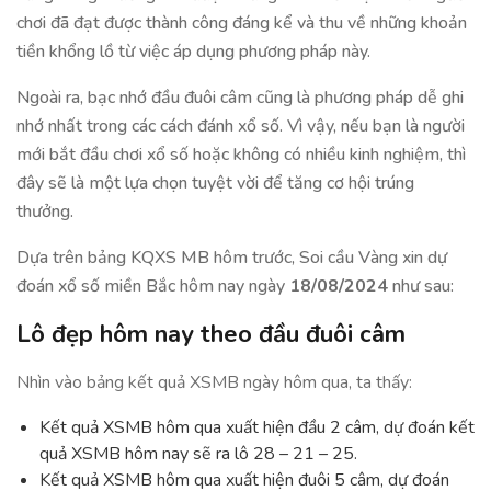
chơi đã đạt được thành công đáng kể và thu về những khoản
tiền khổng lồ từ việc áp dụng phương pháp này.
Ngoài ra, bạc nhớ đầu đuôi câm cũng là phương pháp dễ ghi
nhớ nhất trong các cách đánh xổ số. Vì vậy, nếu bạn là người
mới bắt đầu chơi xổ số hoặc không có nhiều kinh nghiệm, thì
đây sẽ là một lựa chọn tuyệt vời để tăng cơ hội trúng
thưởng.
Dựa trên bảng KQXS MB hôm trước, Soi cầu Vàng xin dự
đoán xổ số miền Bắc hôm nay ngày
18/08/2024
như sau:
Lô đẹp hôm nay theo đầu đuôi câm
Nhìn vào bảng kết quả XSMB ngày hôm qua, ta thấy:
Kết quả XSMB hôm qua xuất hiện đầu 2 câm, dự đoán kết
quả XSMB hôm nay sẽ ra lô 28 – 21 – 25.
Kết quả XSMB hôm qua xuất hiện đuôi 5 câm, dự đoán