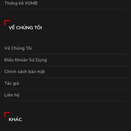
Thống kê XSMB
VỀ CHÚNG TÔI
Về Chúng Tôi
Điều Khoản Sử Dụng
Chính sách bảo mật
Tác giả
Liên hệ
KHÁC