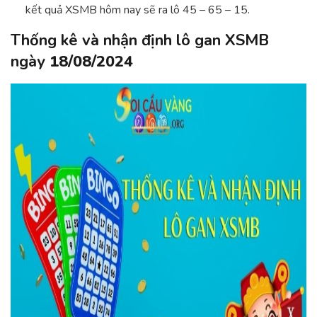
kết quả XSMB hôm nay sẽ ra lô 45 – 65 – 15.
Thống kê và nhận định lô gan XSMB
ngày
18/08/2024