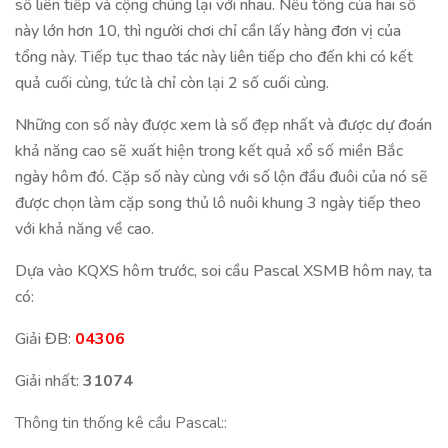
số liên tiếp và cộng chúng lại với nhau. Nếu tổng của hai số
này lớn hơn 10, thì người chơi chỉ cần lấy hàng đơn vị của
tổng này. Tiếp tục thao tác này liên tiếp cho đến khi có kết
quả cuối cùng, tức là chỉ còn lại 2 số cuối cùng.
Những con số này được xem là số đẹp nhất và được dự đoán
khả năng cao sẽ xuất hiện trong kết quả xổ số miền Bắc
ngày hôm đó. Cặp số này cùng với số lộn đầu đuôi của nó sẽ
được chọn làm cặp song thủ lô nuôi khung 3 ngày tiếp theo
với khả năng về cao.
Dựa vào KQXS hôm trước, soi cầu Pascal XSMB hôm nay, ta
có:
Giải ĐB:
04306
Giải nhất:
31074
Thông tin thống kê cầu Pascal::