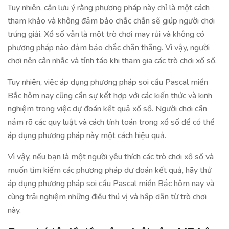
Tuy nhiên, cần lưu ý rằng phương pháp này chỉ là một cách
tham khảo và không đảm bảo chắc chắn sẽ giúp người chơi
trúng giải. Xổ số vẫn là một trò chơi may rủi và không có
phương pháp nào đảm bảo chắc chắn thắng. Vì vậy, người
chơi nên cân nhắc và tỉnh táo khi tham gia các trò chơi xổ số.
Tuy nhiên, việc áp dụng phương pháp soi cầu Pascal miền
Bắc hôm nay cũng cần sự kết hợp với các kiến thức và kinh
nghiệm trong việc dự đoán kết quả xổ số. Người chơi cần
nắm rõ các quy luật và cách tính toán trong xổ số để có thể
áp dụng phương pháp này một cách hiệu quả.
Vì vậy, nếu bạn là một người yêu thích các trò chơi xổ số và
muốn tìm kiếm các phương pháp dự đoán kết quả, hãy thử
áp dụng phương pháp soi cầu Pascal miền Bắc hôm nay và
cùng trải nghiệm những điều thú vị và hấp dẫn từ trò chơi
này.