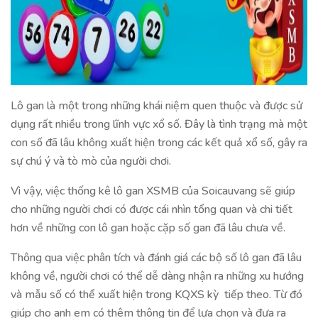
Lô gan là một trong những khái niệm quen thuộc và được sử
dụng rất nhiều trong lĩnh vực xổ số. Đây là tình trạng mà một
con số đã lâu không xuất hiện trong các kết quả xổ số, gây ra
sự chú ý và tò mò của người chơi.
Vì vậy, việc thống kê lô gan XSMB của Soicauvang sẽ giúp
cho những người chơi có được cái nhìn tổng quan và chi tiết
hơn về những con lô gan hoặc cặp số gan đã lâu chưa về.
Thông qua việc phân tích và đánh giá các bộ số lô gan đã lâu
không về, người chơi có thể dễ dàng nhận ra những xu hướng
và mẫu số có thể xuất hiện trong KQXS kỳ tiếp theo. Từ đó
giúp cho anh em có thêm thông tin để lựa chọn và đưa ra