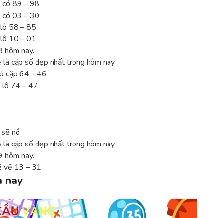
 có 89 – 98
 có 03 – 30
 lô 58 – 85
 lô 10 – 01
8 hôm nay.
 là cặp số đẹp nhất trong hôm nay
ó cặp 64 – 46
 lô 74 – 47
0
4
 sẽ nổ
 là cặp số đẹp nhất trong hôm nay
9 hôm nay.
ẽ về 13 – 31
m nay