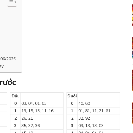
/06/2026
ay
rước
Đầu
Đuôi
0
03, 04, 01, 03
0
40, 60
1
13, 15, 13, 11, 16
1
01, 81, 11, 21, 61
2
26, 21
2
32, 92
3
35, 32, 36
3
03, 13, 13, 03