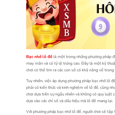
Bạc nhớ lô đề
là một trong những phương pháp đư
may mắn và có tỷ lệ trúng cao. Đây là một kỹ thuậ
chơi có thể tìm ra các con số có khả năng về tron
Tuy nhiên, việc áp dụng phương pháp bạc nhớ lô đề
phải có kiến thức và kinh nghiệm về lô đề, cũng như
chơi dựa trên sự ngẫu nhiên và không có quy luật c
dựa vào các chỉ số và dấu hiệu mà lô đề mang lại.
Với phương pháp bạc nhớ lô đề, người chơi sẽ tập 