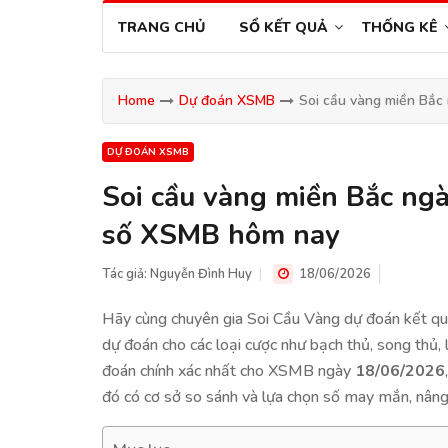
TRANG CHỦ
SỔ KẾT QUẢ
THỐNG KÊ
Home
Dự đoán XSMB
Soi cầu vàng miền Bắc
DỰ ĐOÁN XSMB
Soi cầu vàng miền Bắc ng
số XSMB hôm nay
Tác giả:
Nguyễn Đình Huy
18/06/2026
Hãy cùng chuyên gia Soi Cầu Vàng dự đoán kết q
dự đoán cho các loại cược như bạch thủ, song thủ, l
đoán chính xác nhất cho XSMB ngày
18/06/2026
đó có cơ sở so sánh và lựa chọn số may mắn, nâng