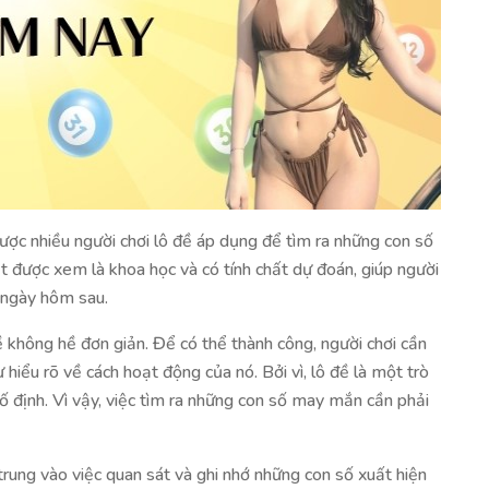
ợc nhiều người chơi lô đề áp dụng để tìm ra những con số
t được xem là khoa học và có tính chất dự đoán, giúp người
g ngày hôm sau.
 không hề đơn giản. Để có thể thành công, người chơi cần
 hiểu rõ về cách hoạt động của nó. Bởi vì, lô đề là một trò
ố định. Vì vậy, việc tìm ra những con số may mắn cần phải
trung vào việc quan sát và ghi nhớ những con số xuất hiện