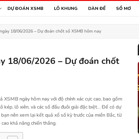
DỰ ĐOÁN XSMB
LÔ KHUNG
DÀN ĐỀ
SỔ MƠ
 ngày 18/06/2026 – Dự đoán chốt số XSMB hôm nay
ày 18/06/2026 – Dự đoán chốt
uả XSMB ngày hôm nay với độ chính xác cực cao, bao gồm
ô kép, lô xiên, và các số đầu đuôi giải đặc biệt… Để có dự
, bạn nên xem lại kết quả xổ số kỳ trước của miền Bắc, từ
 cao khả năng chiến thắng.