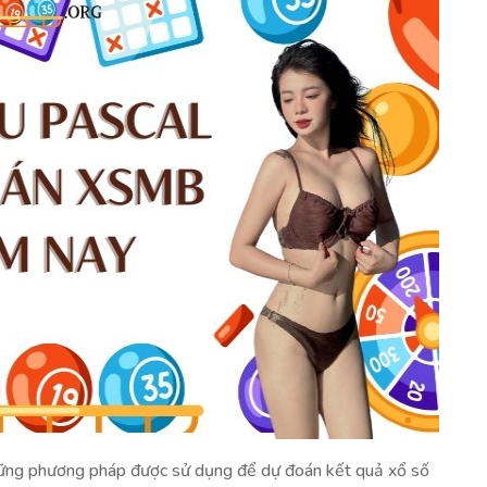
hững phương pháp được sử dụng để dự đoán kết quả xổ số