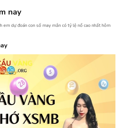
m nay
nh em dự đoán con số may mắn có tỷ lệ nổ cao nhất hôm
nay