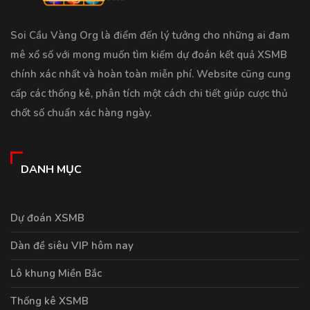
Soi Cầu Vàng Org là điểm đến lý tưởng cho những ai đam
mê xổ số với mong muốn tìm kiếm dự đoán kết quả XSMB
chính xác nhất và hoàn toàn miễn phí. Website cũng cung
cấp các thống kê, phân tích một cách chi tiết giúp cược thủ
chốt số chuẩn xác hàng ngày.
DANH MỤC
Dự đoán XSMB
Dàn đề siêu VIP hôm nay
Lô khung Miền Bắc
Thống kê XSMB