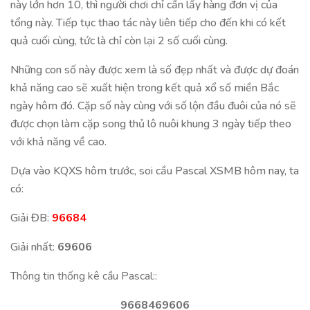
này lớn hơn 10, thì người chơi chỉ cần lấy hàng đơn vị của
tổng này. Tiếp tục thao tác này liên tiếp cho đến khi có kết
quả cuối cùng, tức là chỉ còn lại 2 số cuối cùng.
Những con số này được xem là số đẹp nhất và được dự đoán
khả năng cao sẽ xuất hiện trong kết quả xổ số miền Bắc
ngày hôm đó. Cặp số này cùng với số lộn đầu đuôi của nó sẽ
được chọn làm cặp song thủ lô nuôi khung 3 ngày tiếp theo
với khả năng về cao.
Dựa vào KQXS hôm trước, soi cầu Pascal XSMB hôm nay, ta
có:
Giải ĐB:
96684
Giải nhất:
69606
Thông tin thống kê cầu Pascal::
9668469606