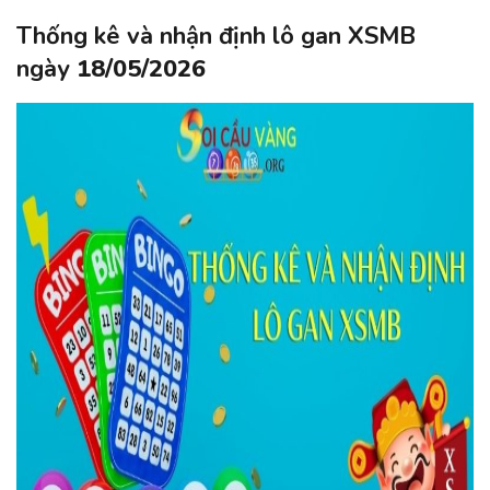
Thống kê và nhận định lô gan XSMB
ngày
18/05/2026