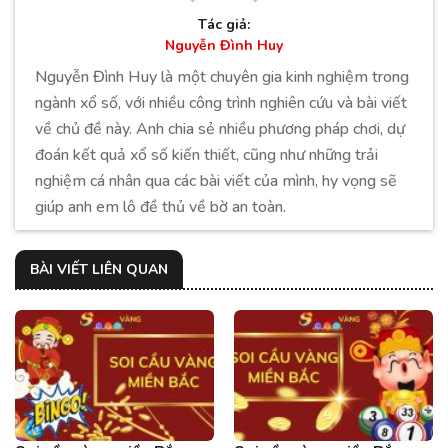
Tác giả:
Nguyễn Đình Huy
Nguyễn Đình Huy là một chuyên gia kinh nghiệm trong
ngành xổ số, với nhiều công trình nghiên cứu và bài viết
về chủ đề này. Anh chia sẻ nhiều phương pháp chơi, dự
đoán kết quả xổ số kiến thiết, cũng như những trải
nghiệm cá nhân qua các bài viết của mình, hy vọng sẽ
giúp anh em lô đề thủ về bờ an toàn.
BÀI VIẾT LIÊN QUAN