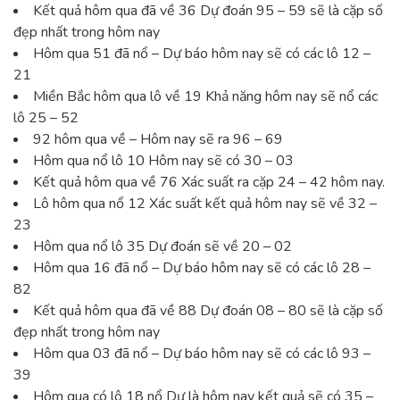
Kết quả hôm qua đã về 36 Dự đoán 95 – 59 sẽ là cặp số
đẹp nhất trong hôm nay
Hôm qua 51 đã nổ – Dự báo hôm nay sẽ có các lô 12 –
21
Miền Bắc hôm qua lô về 19 Khả năng hôm nay sẽ nổ các
lô 25 – 52
92 hôm qua về – Hôm nay sẽ ra 96 – 69
Hôm qua nổ lô 10 Hôm nay sẽ có 30 – 03
Kết quả hôm qua về 76 Xác suất ra cặp 24 – 42 hôm nay.
Lô hôm qua nổ 12 Xác suất kết quả hôm nay sẽ về 32 –
23
Hôm qua nổ lô 35 Dự đoán sẽ về 20 – 02
Hôm qua 16 đã nổ – Dự báo hôm nay sẽ có các lô 28 –
82
Kết quả hôm qua đã về 88 Dự đoán 08 – 80 sẽ là cặp số
đẹp nhất trong hôm nay
Hôm qua 03 đã nổ – Dự báo hôm nay sẽ có các lô 93 –
39
Hôm qua có lô 18 nổ Dự là hôm nay kết quả sẽ có 35 –