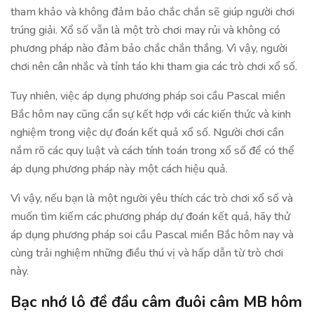
tham khảo và không đảm bảo chắc chắn sẽ giúp người chơi
trúng giải. Xổ số vẫn là một trò chơi may rủi và không có
phương pháp nào đảm bảo chắc chắn thắng. Vì vậy, người
chơi nên cân nhắc và tỉnh táo khi tham gia các trò chơi xổ số.
Tuy nhiên, việc áp dụng phương pháp soi cầu Pascal miền
Bắc hôm nay cũng cần sự kết hợp với các kiến thức và kinh
nghiệm trong việc dự đoán kết quả xổ số. Người chơi cần
nắm rõ các quy luật và cách tính toán trong xổ số để có thể
áp dụng phương pháp này một cách hiệu quả.
Vì vậy, nếu bạn là một người yêu thích các trò chơi xổ số và
muốn tìm kiếm các phương pháp dự đoán kết quả, hãy thử
áp dụng phương pháp soi cầu Pascal miền Bắc hôm nay và
cùng trải nghiệm những điều thú vị và hấp dẫn từ trò chơi
này.
Bạc nhớ lô đề đầu câm đuôi câm MB hôm