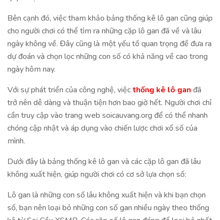
Bên cạnh đó, việc tham khảo bảng thống kê lô gan cũng giúp
cho người chơi có thể tìm ra những cặp lô gan đã về và lâu
ngày không về. Đây cũng là một yếu tố quan trọng để đưa ra
dự đoán và chọn lọc những con số có khả năng về cao trong
ngày hôm nay.
Với sự phát triển của công nghệ, việc
thống kê lô gan
đã
trở nên dễ dàng và thuận tiện hơn bao giờ hết. Người chơi chỉ
cần truy cập vào trang web soicauvang.org để có thể nhanh
chóng cập nhật và áp dụng vào chiến lược chơi xổ số của
mình.
Dưới đây là bảng thống kê lô gan và các cặp lô gan đã lâu
không xuất hiện, giúp người chơi có cơ sở lựa chọn số:
Lô gan là những con số lâu không xuất hiện và khi bạn chọn
số, bạn nên loại bỏ những con số gan nhiều ngày theo thống