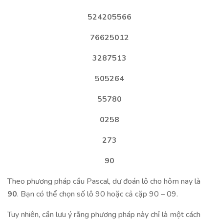
524205566
76625012
3287513
505264
55780
0258
273
90
Theo phương pháp cầu Pascal, dự đoán lô cho hôm nay là
90
. Bạn có thể chọn số lô 90 hoặc cả cặp 90 – 09.
Tuy nhiên, cần lưu ý rằng phương pháp này chỉ là một cách