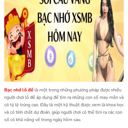
Bạc nhớ lô đề
là một trong những phương pháp được nhiều
người chơi lô đề áp dụng để tìm ra những con số may mắn và
có tỷ lệ trúng cao. Đây là một kỹ thuật được xem là khoa học
và có tính chất dự đoán, giúp người chơi có thể tìm ra các con
số có khả năng về trong ngày hôm sau.