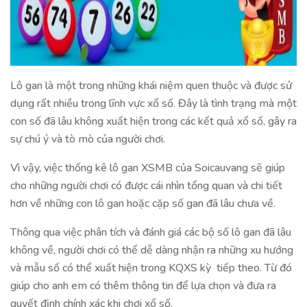
Lô gan là một trong những khái niệm quen thuộc và được sử
dụng rất nhiều trong lĩnh vực xổ số. Đây là tình trạng mà một
con số đã lâu không xuất hiện trong các kết quả xổ số, gây ra
sự chú ý và tò mò của người chơi.
Vì vậy, việc thống kê lô gan XSMB của Soicauvang sẽ giúp
cho những người chơi có được cái nhìn tổng quan và chi tiết
hơn về những con lô gan hoặc cặp số gan đã lâu chưa về.
Thông qua việc phân tích và đánh giá các bộ số lô gan đã lâu
không về, người chơi có thể dễ dàng nhận ra những xu hướng
và mẫu số có thể xuất hiện trong KQXS kỳ tiếp theo. Từ đó
giúp cho anh em có thêm thông tin để lựa chọn và đưa ra
quyết định chính xác khi chơi xổ số.