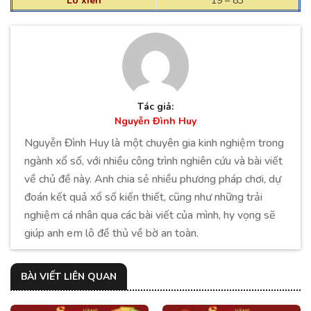
Lô xiên
19 – 83
Tác giả:
Nguyễn Đình Huy
Nguyễn Đình Huy là một chuyên gia kinh nghiệm trong
ngành xổ số, với nhiều công trình nghiên cứu và bài viết
về chủ đề này. Anh chia sẻ nhiều phương pháp chơi, dự
đoán kết quả xổ số kiến thiết, cũng như những trải
nghiệm cá nhân qua các bài viết của mình, hy vọng sẽ
giúp anh em lô đề thủ về bờ an toàn.
BÀI VIẾT LIÊN QUAN