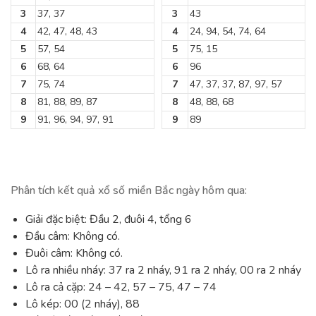
3
37, 37
3
43
4
42, 47, 48, 43
4
24, 94, 54, 74, 64
5
57, 54
5
75, 15
6
68, 64
6
96
7
75, 74
7
47, 37, 37, 87, 97, 57
8
81, 88, 89, 87
8
48, 88, 68
9
91, 96, 94, 97, 91
9
89
Phân tích kết quả xổ số miền Bắc ngày hôm qua:
Giải đặc biệt: Đầu 2, đuôi 4, tổng 6
Đầu câm: Không có.
Đuôi câm: Không có.
Lô ra nhiều nháy: 37 ra 2 nháy, 91 ra 2 nháy, 00 ra 2 nháy
Lô ra cả cặp: 24 – 42, 57 – 75, 47 – 74
Lô kép: 00 (2 nháy), 88