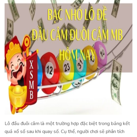
Lô đầu đuôi câm là một trường hợp đặc biệt trong bảng kết
quả xổ số sau khi quay số. Cụ thể, người chơi sẽ phân tích