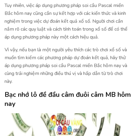
Tuy nhiên, việc áp dụng phương pháp soi cầu Pascal miền
Bắc hôm nay cũng cần sự kết hợp với các kiến thức và kinh
nghiệm trong việc dự đoán kết quả xổ số. Người chơi cần
nắm rõ các quy luật và cách tính toán trong xổ số để có thể
áp dụng phương pháp này một cách hiệu quả.
Vì vậy, nếu bạn là một người yêu thích các trò chơi xổ số và
muốn tìm kiếm các phương pháp dự đoán kết quả, hãy thử
áp dụng phương pháp soi cầu Pascal miền Bắc hôm nay và
cùng trải nghiệm những điều thú vị và hấp dẫn từ trò chơi
này.
Bạc nhớ lô đề đầu câm đuôi câm MB hôm
nay