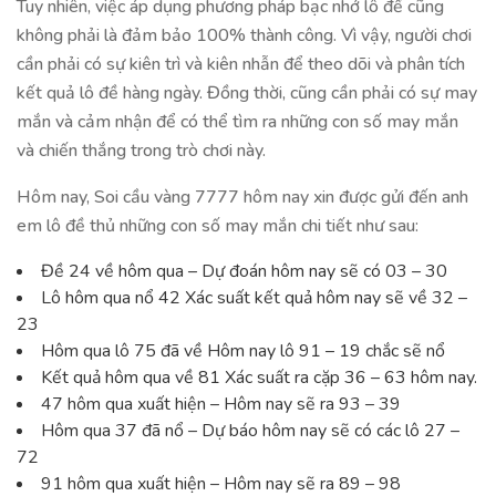
Tuy nhiên, việc áp dụng phương pháp bạc nhớ lô đề cũng
không phải là đảm bảo 100% thành công. Vì vậy, người chơi
cần phải có sự kiên trì và kiên nhẫn để theo dõi và phân tích
kết quả lô đề hàng ngày. Đồng thời, cũng cần phải có sự may
mắn và cảm nhận để có thể tìm ra những con số may mắn
và chiến thắng trong trò chơi này.
Hôm nay, Soi cầu vàng 7777 hôm nay xin được gửi đến anh
em lô đề thủ những con số may mắn chi tiết như sau:
Đề 24 về hôm qua – Dự đoán hôm nay sẽ có 03 – 30
Lô hôm qua nổ 42 Xác suất kết quả hôm nay sẽ về 32 –
23
Hôm qua lô 75 đã về Hôm nay lô 91 – 19 chắc sẽ nổ
Kết quả hôm qua về 81 Xác suất ra cặp 36 – 63 hôm nay.
47 hôm qua xuất hiện – Hôm nay sẽ ra 93 – 39
Hôm qua 37 đã nổ – Dự báo hôm nay sẽ có các lô 27 –
72
91 hôm qua xuất hiện – Hôm nay sẽ ra 89 – 98