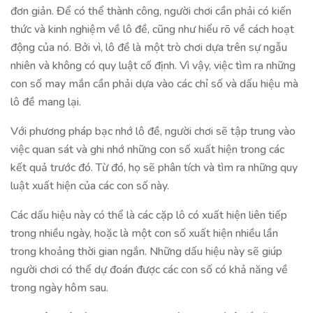
đơn giản. Để có thể thành công, người chơi cần phải có kiến
thức và kinh nghiệm về lô đề, cũng như hiểu rõ về cách hoạt
động của nó. Bởi vì, lô đề là một trò chơi dựa trên sự ngẫu
nhiên và không có quy luật cố định. Vì vậy, việc tìm ra những
con số may mắn cần phải dựa vào các chỉ số và dấu hiệu mà
lô đề mang lại.
Với phương pháp bạc nhớ lô đề, người chơi sẽ tập trung vào
việc quan sát và ghi nhớ những con số xuất hiện trong các
kết quả trước đó. Từ đó, họ sẽ phân tích và tìm ra những quy
luật xuất hiện của các con số này.
Các dấu hiệu này có thể là các cặp lô có xuất hiện liên tiếp
trong nhiều ngày, hoặc là một con số xuất hiện nhiều lần
trong khoảng thời gian ngắn. Những dấu hiệu này sẽ giúp
người chơi có thể dự đoán được các con số có khả năng về
trong ngày hôm sau.