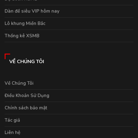
Dàn đề siêu VIP hôm nay
Lô khung Miền Bắc
Thống kê XSMB
VỀ CHÚNG TÔI
Về Chúng Tôi
Điều Khoản Sử Dụng
Chính sách bảo mật
Tác giả
Liên hệ