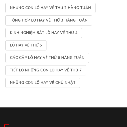
NHỮNG CON LÔ HAY VỀ THỨ 2 HÀNG TUẦN
TỔNG HỢP LÔ HAY VỀ THỨ 3 HÀNG TUẦN
KINH NGHIỆM BẮT LÔ HAY VỀ THỨ 4
LÔ HAY VỀ THỨ 5
CÁC CẶP LÔ HAY VỀ THỨ 6 HÀNG TUẦN
TIẾT LỘ NHỮNG CON LÔ HAY VỀ THỨ 7
NHỮNG CON LÔ HAY VỀ CHỦ NHẬT