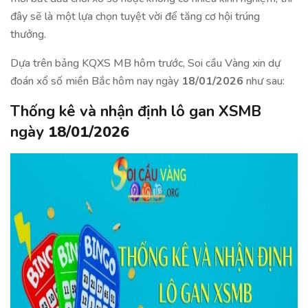
đây sẽ là một lựa chọn tuyệt vời để tăng cơ hội trúng
thưởng.
Dựa trên bảng KQXS MB hôm trước, Soi cầu Vàng xin dự
đoán xổ số miền Bắc hôm nay ngày
18/01/2026
như sau:
Thống kê và nhận định lô gan XSMB
ngày
18/01/2026