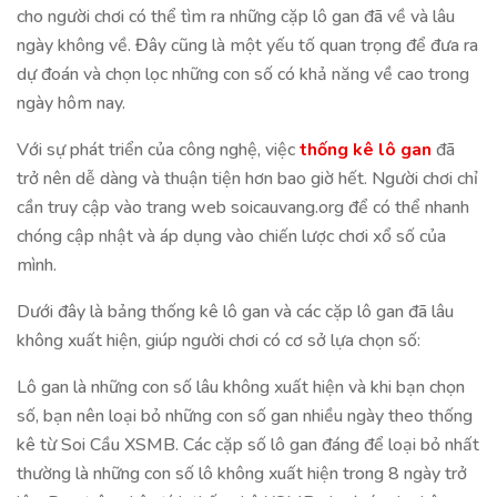
cho người chơi có thể tìm ra những cặp lô gan đã về và lâu
ngày không về. Đây cũng là một yếu tố quan trọng để đưa ra
dự đoán và chọn lọc những con số có khả năng về cao trong
ngày hôm nay.
Với sự phát triển của công nghệ, việc
thống kê lô gan
đã
trở nên dễ dàng và thuận tiện hơn bao giờ hết. Người chơi chỉ
cần truy cập vào trang web soicauvang.org để có thể nhanh
chóng cập nhật và áp dụng vào chiến lược chơi xổ số của
mình.
Dưới đây là bảng thống kê lô gan và các cặp lô gan đã lâu
không xuất hiện, giúp người chơi có cơ sở lựa chọn số:
Lô gan là những con số lâu không xuất hiện và khi bạn chọn
số, bạn nên loại bỏ những con số gan nhiều ngày theo thống
kê từ Soi Cầu XSMB. Các cặp số lô gan đáng để loại bỏ nhất
thường là những con số lô không xuất hiện trong 8 ngày trở