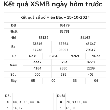
Kết quả XSMB ngày hôm trước
Kết quả sổ xố Miền Bắc – 15-10-2024
ĐB
65179
Nhất
83761
Nhì
85139
84162
73816
67764
43647
Ba
87238
05097
79517
Tư
6231
8284
9269
9672
4442
8794
0770
Năm
4164
9580
2289
Sáu
000
698
403
Bảy
05
00
33
04
Đầu
Đuôi
0
00, 03, 05, 00, 04
0
70, 80, 00, 00
1
16, 17
1
61, 31