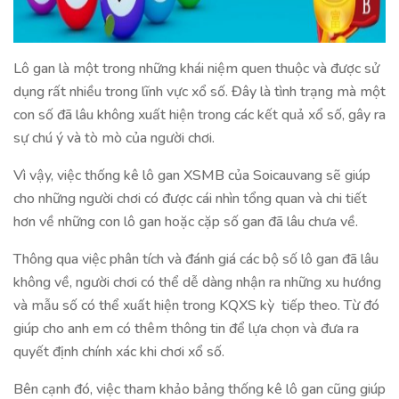
Lô gan là một trong những khái niệm quen thuộc và được sử
dụng rất nhiều trong lĩnh vực xổ số. Đây là tình trạng mà một
con số đã lâu không xuất hiện trong các kết quả xổ số, gây ra
sự chú ý và tò mò của người chơi.
Vì vậy, việc thống kê lô gan XSMB của Soicauvang sẽ giúp
cho những người chơi có được cái nhìn tổng quan và chi tiết
hơn về những con lô gan hoặc cặp số gan đã lâu chưa về.
Thông qua việc phân tích và đánh giá các bộ số lô gan đã lâu
không về, người chơi có thể dễ dàng nhận ra những xu hướng
và mẫu số có thể xuất hiện trong KQXS kỳ tiếp theo. Từ đó
giúp cho anh em có thêm thông tin để lựa chọn và đưa ra
quyết định chính xác khi chơi xổ số.
Bên cạnh đó, việc tham khảo bảng thống kê lô gan cũng giúp