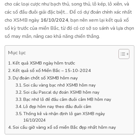
cho các loại cược như bạch thủ, song thủ, lô kép, lô xiên, và
các số đầu đuôi giải đặc biệt… Để có dự đoán chính xác nhất
cho XSMB ngày
16/10/2024
, bạn nên xem lại kết quả xổ
số kỳ trước của miền Bắc, từ đó có cơ sở so sánh và lựa chọn
số may mắn, nâng cao khả năng chiến thắng.
Mục lục
Kết quả XSMB ngày hôm trước
Kết quả sổ xố Miền Bắc – 15-10-2024
Dự đoán chốt số XSMB hôm nay
Soi cầu vàng bạc nhớ XSMB hôm nay
Soi cầu Pascal dự đoán XSMB hôm nay
Bạc nhớ lô đề đầu câm đuôi câm MB hôm nay
Lô đẹp hôm nay theo đầu đuôi câm
Thống kê và nhận định lô gan XSMB ngày
16/10/2024
Soi cầu giờ vàng xổ số miền Bắc đẹp nhất hôm nay