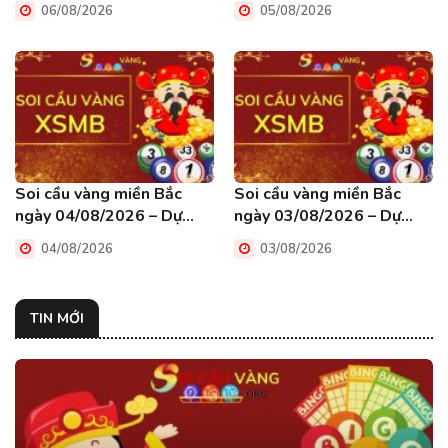
đoán chốt số XSMB hôm
đoán chốt số XSMB hôm
06/08/2026
05/08/2026
nay
nay
Soi cầu vàng miền Bắc
Soi cầu vàng miền Bắc
ngày 04/08/2026 – Dự
ngày 03/08/2026 – Dự
đoán chốt số XSMB hôm
đoán chốt số XSMB hôm
04/08/2026
03/08/2026
nay
nay
TIN MỚI