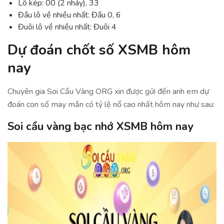
Lô kép: 00 (2 nháy), 33
Đầu lô về nhiều nhất: Đầu 0, 6
Đuôi lô về nhiều nhất: Đuôi 4
Dự đoán chốt số XSMB hôm
nay
Chuyên gia Soi Cầu Vàng ORG xin được gửi đến anh em dự
đoán con số may mắn có tỷ lệ nổ cao nhất hôm nay như sau:
Soi cầu vàng bạc nhớ XSMB hôm nay