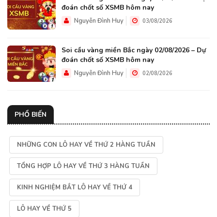
đoán chốt số XSMB hôm nay
Nguyễn Đình Huy
03/08/2026
Soi cầu vàng miền Bắc ngày 02/08/2026 – Dự
đoán chốt số XSMB hôm nay
Nguyễn Đình Huy
02/08/2026
PHỔ BIẾN
NHỮNG CON LÔ HAY VỀ THỨ 2 HÀNG TUẦN
TỔNG HỢP LÔ HAY VỀ THỨ 3 HÀNG TUẦN
KINH NGHIỆM BẮT LÔ HAY VỀ THỨ 4
LÔ HAY VỀ THỨ 5