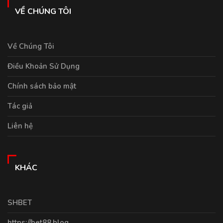
VỀ CHÚNG TÔI
Về Chúng Tôi
Điều Khoản Sử Dụng
Chính sách bảo mật
Tác giả
Liên hệ
KHÁC
SHBET
https://bet88.blog