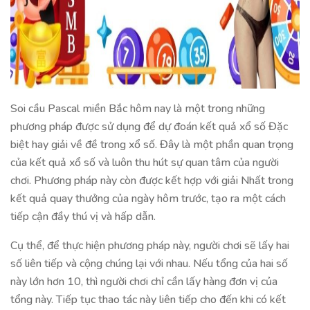
Soi cầu Pascal miền Bắc hôm nay là một trong những
phương pháp được sử dụng để dự đoán kết quả xổ số Đặc
biệt hay giải về đề trong xổ số. Đây là một phần quan trọng
của kết quả xổ số và luôn thu hút sự quan tâm của người
chơi. Phương pháp này còn được kết hợp với giải Nhất trong
kết quả quay thưởng của ngày hôm trước, tạo ra một cách
tiếp cận đầy thú vị và hấp dẫn.
Cụ thể, để thực hiện phương pháp này, người chơi sẽ lấy hai
số liên tiếp và cộng chúng lại với nhau. Nếu tổng của hai số
này lớn hơn 10, thì người chơi chỉ cần lấy hàng đơn vị của
tổng này. Tiếp tục thao tác này liên tiếp cho đến khi có kết