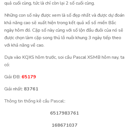
quả cuối cùng, tức là chỉ còn lại 2 số cuối cùng.
Những con số này được xem là số đẹp nhất và được dự đoán
khả năng cao sẽ xuất hiện trong kết quả xổ số miền Bắc
ngày hôm đó. Cặp số này cùng với số lộn đầu đuôi của nó sẽ
được chọn làm cặp song thủ lô nuôi khung 3 ngày tiếp theo
với khả năng về cao.
Dựa vào KQXS hôm trước, soi cầu Pascal XSMB hôm nay, ta
có:
Giải ĐB:
65179
Giải nhất:
83761
Thông tin thống kê cầu Pascal::
6517983761
168671037