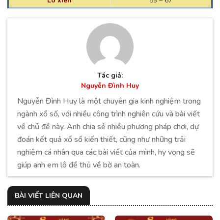
Lô xiên
59 – 67
Tác giả:
Nguyễn Đình Huy
Nguyễn Đình Huy là một chuyên gia kinh nghiệm trong
ngành xổ số, với nhiều công trình nghiên cứu và bài viết
về chủ đề này. Anh chia sẻ nhiều phương pháp chơi, dự
đoán kết quả xổ số kiến thiết, cũng như những trải
nghiệm cá nhân qua các bài viết của mình, hy vọng sẽ
giúp anh em lô đề thủ về bờ an toàn.
BÀI VIẾT LIÊN QUAN