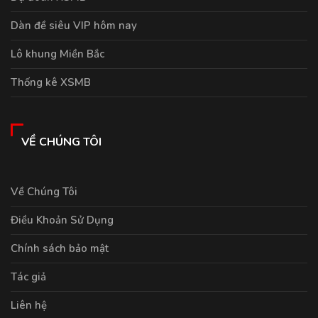
Dàn đề siêu VIP hôm nay
Lô khung Miền Bắc
Thống kê XSMB
VỀ CHÚNG TÔI
Về Chúng Tôi
Điều Khoản Sử Dụng
Chính sách bảo mật
Tác giả
Liên hệ