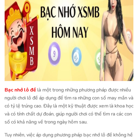
Bạc nhớ lô đề
là một trong những phương pháp được nhiều
người chơi lô đề áp dụng để tìm ra những con số may mắn và
có tỷ lệ trúng cao. Đây là một kỹ thuật được xem là khoa học
và có tính chất dự đoán, giúp người chơi có thể tìm ra các con
số có khả năng về trong ngày hôm sau.
Tuy nhiên, việc áp dụng phương pháp bạc nhớ lô đề không hề