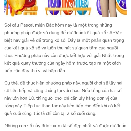
Soi cầu Pascal miền Bắc hôm nay là một trong những
phương pháp được sử dụng để dự đoán kết quả xổ số Đặc
biệt hay giải về đề trong xổ số. Đây là một phần quan trọng
của kết quả xổ số và luôn thu hút sự quan tâm của người
chơi. Phương pháp này còn được kết hợp với giải Nhất trong
kết quả quay thưởng của ngày hôm trước, tạo ra một cách
tiếp cận đầy thú vị và hấp dẫn.
Cụ thể, để thực hiện phương pháp này, người chơi sẽ lấy hai
số liên tiếp và cộng chúng lại với nhau. Nếu tổng của hai số
này lớn hơn 10, thì người chơi chỉ cần lấy hàng đơn vị của
tổng này. Tiếp tục thao tác này liên tiếp cho đến khi có kết
quả cuối cùng, tức là chỉ còn lại 2 số cuối cùng.
Những con số này được xem là số đẹp nhất và được dự đoán