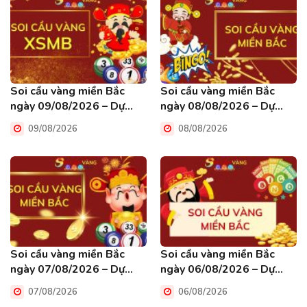
Soi cầu vàng miền Bắc
Soi cầu vàng miền Bắc
ngày 09/08/2026 – Dự
ngày 08/08/2026 – Dự
đoán chốt số XSMB hôm
đoán chốt số XSMB hôm
09/08/2026
08/08/2026
nay
nay
Soi cầu vàng miền Bắc
Soi cầu vàng miền Bắc
ngày 07/08/2026 – Dự
ngày 06/08/2026 – Dự
đoán chốt số XSMB hôm
đoán chốt số XSMB hôm
07/08/2026
06/08/2026
nay
nay