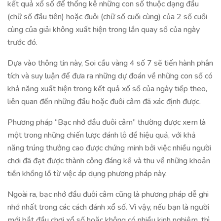
kết quả xổ số để thống kê những con số thuộc dạng đầu
(chữ số đầu tiên) hoặc đuôi (chữ số cuối cùng) của 2 số cuối
cùng của giải không xuất hiện trong lần quay số của ngày
trước đó.
Dựa vào thông tin này, Soi cầu vàng 4 số 7 sẽ tiến hành phân
tích và suy luận để đưa ra những dự đoán về những con số có
khả năng xuất hiện trong kết quả xổ số của ngày tiếp theo,
liên quan đến những đầu hoặc đuôi câm đã xác định được.
Phương pháp “Bạc nhớ đầu đuôi câm” thường được xem là
một trong những chiến lược đánh lô đề hiệu quả, với khả
năng trúng thưởng cao được chứng minh bởi việc nhiều người
chơi đã đạt được thành công đáng kể và thu về những khoản
tiền khổng lồ từ việc áp dụng phương pháp này.
Ngoài ra, bạc nhớ đầu đuôi câm cũng là phương pháp dễ ghi
nhớ nhất trong các cách đánh xổ số. Vì vậy, nếu bạn là người
mới bắt đầu chơi xổ số hoặc không có nhiều kinh nghiệm, thì