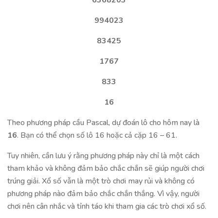
6368203
994023
83425
1767
833
16
Theo phương pháp cầu Pascal, dự đoán lô cho hôm nay là
16
. Bạn có thể chọn số lô 16 hoặc cả cặp 16 – 61.
Tuy nhiên, cần lưu ý rằng phương pháp này chỉ là một cách
tham khảo và không đảm bảo chắc chắn sẽ giúp người chơi
trúng giải. Xổ số vẫn là một trò chơi may rủi và không có
phương pháp nào đảm bảo chắc chắn thắng. Vì vậy, người
chơi nên cân nhắc và tỉnh táo khi tham gia các trò chơi xổ số.