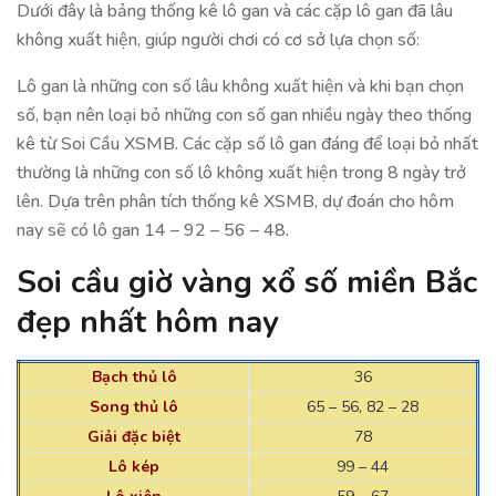
Dưới đây là bảng thống kê lô gan và các cặp lô gan đã lâu
không xuất hiện, giúp người chơi có cơ sở lựa chọn số:
Lô gan là những con số lâu không xuất hiện và khi bạn chọn
số, bạn nên loại bỏ những con số gan nhiều ngày theo thống
kê từ Soi Cầu XSMB. Các cặp số lô gan đáng để loại bỏ nhất
thường là những con số lô không xuất hiện trong 8 ngày trở
lên. Dựa trên phân tích thống kê XSMB, dự đoán cho hôm
nay sẽ có lô gan 14 – 92 – 56 – 48.
Soi cầu giờ vàng xổ số miền Bắc
đẹp nhất hôm nay
Bạch thủ lô
36
Song thủ lô
65 – 56, 82 – 28
Giải đặc biệt
78
Lô kép
99 – 44