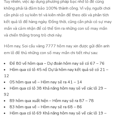
Tuy nhiên, việc áp dụng phương pháp bạc nhớ lô đề cũng
không phải là đảm bảo 100% thành công. Vì vậy, người chơi
cần phải có sự kiên trì và kiên nhẫn để theo dõi và phân tích
kết quả lô đề hàng ngày. Đồng thời, cũng cần phải có sự may
mắn và cảm nhận để có thể tìm ra những con số may mắn
và chiến thắng trong trò chơi này.
Hôm nay, Soi cầu vàng 7777 hôm nay xin được gửi đến anh
em lô đề thủ những con số may mắn chi tiết như sau:
Đề 80 về hôm qua – Dự đoán hôm nay sẽ có 67 – 76
Hôm qua có lô 45 nổ Dự là hôm nay kết quả sẽ có 21 –
12
05 hôm qua về – Hôm nay sẽ ra 41 – 14
Hôm qua có lô 38 Khả năng hôm nay sẽ về các lô 29 –
92
89 hôm qua xuất hiện – Hôm nay sẽ ra 87 – 78
83 hôm qua về – Hôm nay sẽ ra 68 – 86
Hôm qua có lô 69 Khả năng hôm nay sẽ về các lô 19 –