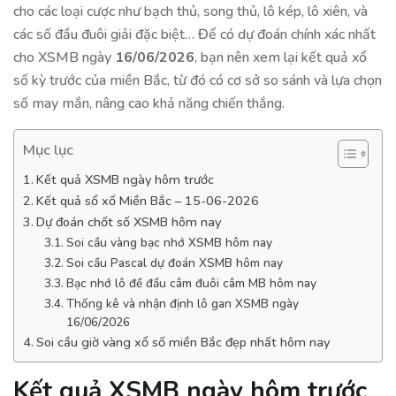
cho các loại cược như bạch thủ, song thủ, lô kép, lô xiên, và
các số đầu đuôi giải đặc biệt… Để có dự đoán chính xác nhất
cho XSMB ngày
16/06/2026
, bạn nên xem lại kết quả xổ
số kỳ trước của miền Bắc, từ đó có cơ sở so sánh và lựa chọn
số may mắn, nâng cao khả năng chiến thắng.
Mục lục
Kết quả XSMB ngày hôm trước
Kết quả sổ xố Miền Bắc – 15-06-2026
Dự đoán chốt số XSMB hôm nay
Soi cầu vàng bạc nhớ XSMB hôm nay
Soi cầu Pascal dự đoán XSMB hôm nay
Bạc nhớ lô đề đầu câm đuôi câm MB hôm nay
Thống kê và nhận định lô gan XSMB ngày
16/06/2026
Soi cầu giờ vàng xổ số miền Bắc đẹp nhất hôm nay
Kết quả XSMB ngày hôm trước