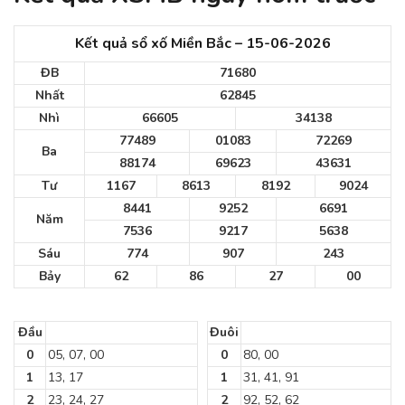
Kết quả sổ xố Miền Bắc – 15-06-2026
ĐB
71680
Nhất
62845
Nhì
66605
34138
77489
01083
72269
Ba
88174
69623
43631
Tư
1167
8613
8192
9024
8441
9252
6691
Năm
7536
9217
5638
Sáu
774
907
243
Bảy
62
86
27
00
Đầu
Đuôi
0
05, 07, 00
0
80, 00
1
13, 17
1
31, 41, 91
2
23, 24, 27
2
92, 52, 62