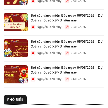
Nguyễn Đình Huy
07/08/2026
Soi cầu vàng miền Bắc ngày 06/08/2026 – Dự
đoán chốt số XSMB hôm nay
Nguyễn Đình Huy
06/08/2026
Soi cầu vàng miền Bắc ngày 05/08/2026 – Dự
đoán chốt số XSMB hôm nay
Nguyễn Đình Huy
05/08/2026
Soi cầu vàng miền Bắc ngày 04/08/2026 – Dự
đoán chốt số XSMB hôm nay
Nguyễn Đình Huy
04/08/2026
PHỔ BIẾN