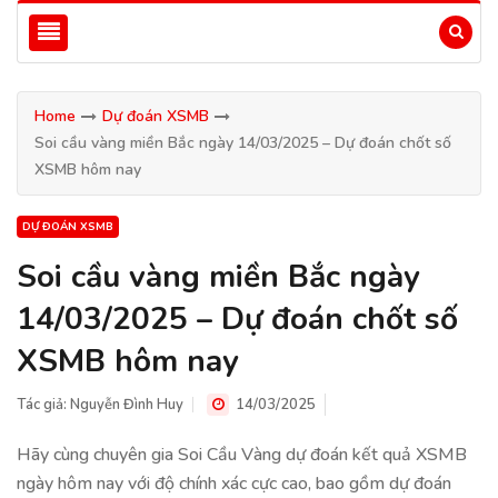
Home
Dự đoán XSMB
Soi cầu vàng miền Bắc ngày 14/03/2025 – Dự đoán chốt số
XSMB hôm nay
DỰ ĐOÁN XSMB
Soi cầu vàng miền Bắc ngày
14/03/2025 – Dự đoán chốt số
XSMB hôm nay
Tác giả:
Nguyễn Đình Huy
14/03/2025
Hãy cùng chuyên gia Soi Cầu Vàng dự đoán kết quả XSMB
ngày hôm nay với độ chính xác cực cao, bao gồm dự đoán