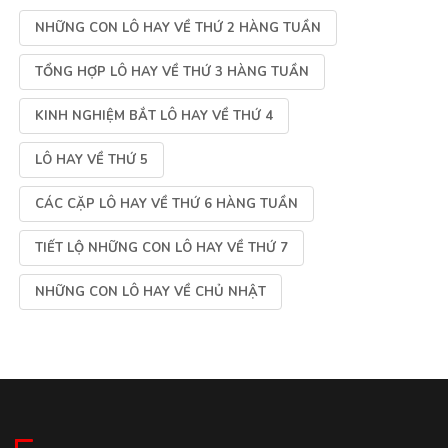
NHỮNG CON LÔ HAY VỀ THỨ 2 HÀNG TUẦN
TỔNG HỢP LÔ HAY VỀ THỨ 3 HÀNG TUẦN
KINH NGHIỆM BẮT LÔ HAY VỀ THỨ 4
LÔ HAY VỀ THỨ 5
CÁC CẶP LÔ HAY VỀ THỨ 6 HÀNG TUẦN
TIẾT LỘ NHỮNG CON LÔ HAY VỀ THỨ 7
NHỮNG CON LÔ HAY VỀ CHỦ NHẬT