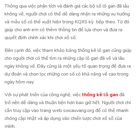
Thông qua việc phân tích và đánh giá các bộ số lô gan đã lâu
không về, người chơi có thể dễ dàng nhận ra những xu hướng
và mẫu số có thể xuất hiện trong KQXS kỳ tiếp theo. Từ đó
giúp cho anh em có thêm thông tin để lựa chọn và đưa ra
quyết định chính xác khi chơi xổ số.
Bên cạnh đó, việc tham khảo bảng thống kê lô gan cũng giúp
cho người chơi có thể tìm ra những cặp lô gan đã về và lâu
ngày không về. Đây cũng là một yếu tố quan trọng để đưa ra
dự đoán và chọn lọc những con số có khả năng về cao trong
ngày hôm nay.
Với sự phát triển của công nghệ, việc
thống kê lô gan
đã
trở nên dễ dàng và thuận tiện hơn bao giờ hết. Người chơi chỉ
cần truy cập vào trang web soicauvang.org để có thể nhanh
chóng cập nhật và áp dụng vào chiến lược chơi xổ số của
mình.