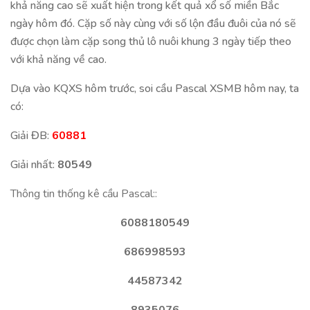
khả năng cao sẽ xuất hiện trong kết quả xổ số miền Bắc
ngày hôm đó. Cặp số này cùng với số lộn đầu đuôi của nó sẽ
được chọn làm cặp song thủ lô nuôi khung 3 ngày tiếp theo
với khả năng về cao.
Dựa vào KQXS hôm trước, soi cầu Pascal XSMB hôm nay, ta
có:
Giải ĐB:
60881
Giải nhất:
80549
Thông tin thống kê cầu Pascal::
6088180549
686998593
44587342