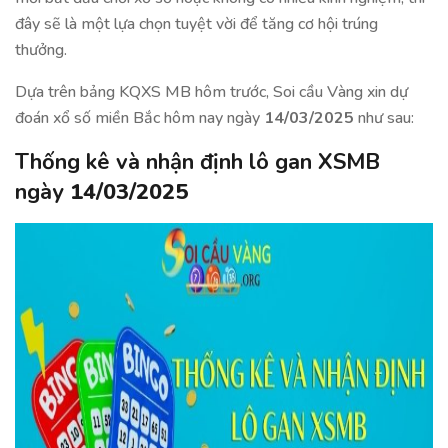
đây sẽ là một lựa chọn tuyệt vời để tăng cơ hội trúng
thưởng.
Dựa trên bảng KQXS MB hôm trước, Soi cầu Vàng xin dự
đoán xổ số miền Bắc hôm nay ngày
14/03/2025
như sau:
Thống kê và nhận định lô gan XSMB
ngày
14/03/2025