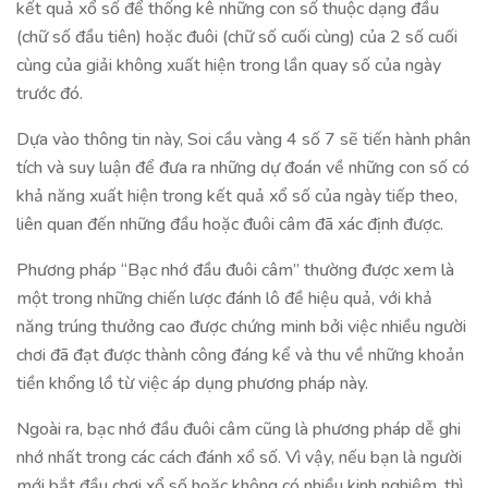
kết quả xổ số để thống kê những con số thuộc dạng đầu
(chữ số đầu tiên) hoặc đuôi (chữ số cuối cùng) của 2 số cuối
cùng của giải không xuất hiện trong lần quay số của ngày
trước đó.
Dựa vào thông tin này, Soi cầu vàng 4 số 7 sẽ tiến hành phân
tích và suy luận để đưa ra những dự đoán về những con số có
khả năng xuất hiện trong kết quả xổ số của ngày tiếp theo,
liên quan đến những đầu hoặc đuôi câm đã xác định được.
Phương pháp “Bạc nhớ đầu đuôi câm” thường được xem là
một trong những chiến lược đánh lô đề hiệu quả, với khả
năng trúng thưởng cao được chứng minh bởi việc nhiều người
chơi đã đạt được thành công đáng kể và thu về những khoản
tiền khổng lồ từ việc áp dụng phương pháp này.
Ngoài ra, bạc nhớ đầu đuôi câm cũng là phương pháp dễ ghi
nhớ nhất trong các cách đánh xổ số. Vì vậy, nếu bạn là người
mới bắt đầu chơi xổ số hoặc không có nhiều kinh nghiệm, thì