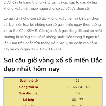
Dưới đây là bảng thống kê lô gan và các cặp lô gan đã lâu
không xuất hiện, giúp người chơi có cơ sở lựa chọn số:
Lô gan là những con số lâu không xuất hiện và khi bạn chọn
số, bạn nên loại bỏ những con số gan nhiều ngày theo thống
kê từ Soi Cầu XSMB. Các cặp số lô gan đáng để loại bỏ nhất
thường là những con số lô không xuất hiện trong 8 ngày trở
lên. Dựa trên phân tích thống kê XSMB, dự đoán cho hôm
nay sẽ có lô gan 02 – 12 – 91 – 09.
Soi cầu giờ vàng xổ số miền Bắc
đẹp nhất hôm nay
Bạch thủ lô
13
Song thủ lô
56 – 65, 84 – 48
Giải đặc biệt
49
Lô kép
66 – 77