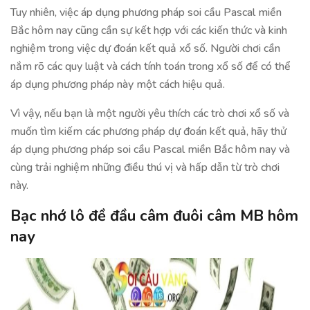
Tuy nhiên, việc áp dụng phương pháp soi cầu Pascal miền
Bắc hôm nay cũng cần sự kết hợp với các kiến thức và kinh
nghiệm trong việc dự đoán kết quả xổ số. Người chơi cần
nắm rõ các quy luật và cách tính toán trong xổ số để có thể
áp dụng phương pháp này một cách hiệu quả.
Vì vậy, nếu bạn là một người yêu thích các trò chơi xổ số và
muốn tìm kiếm các phương pháp dự đoán kết quả, hãy thử
áp dụng phương pháp soi cầu Pascal miền Bắc hôm nay và
cùng trải nghiệm những điều thú vị và hấp dẫn từ trò chơi
này.
Bạc nhớ lô đề đầu câm đuôi câm MB hôm
nay