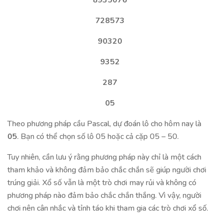
8935076
728573
90320
9352
287
05
Theo phương pháp cầu Pascal, dự đoán lô cho hôm nay là
05
. Bạn có thể chọn số lô 05 hoặc cả cặp 05 – 50.
Tuy nhiên, cần lưu ý rằng phương pháp này chỉ là một cách
tham khảo và không đảm bảo chắc chắn sẽ giúp người chơi
trúng giải. Xổ số vẫn là một trò chơi may rủi và không có
phương pháp nào đảm bảo chắc chắn thắng. Vì vậy, người
chơi nên cân nhắc và tỉnh táo khi tham gia các trò chơi xổ số.