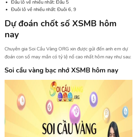
Đầu lô về nhiều nhất: Đầu 5
Đuôi lô về nhiều nhất: Đuôi 6, 9
Dự đoán chốt số XSMB hôm
nay
Chuyên gia Soi Cầu Vàng ORG xin được gửi đến anh em dự
đoán con số may mắn có tỷ lệ nổ cao nhất hôm nay như sau:
Soi cầu vàng bạc nhớ XSMB hôm nay