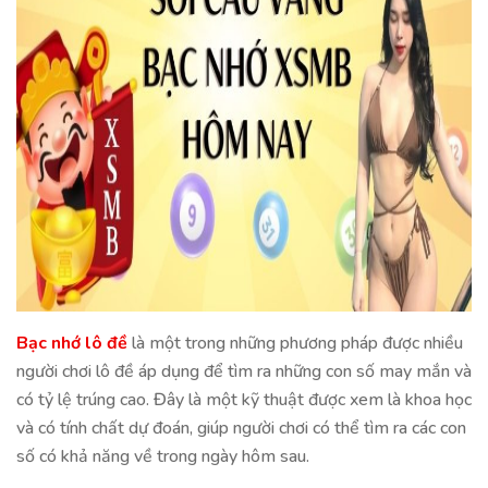
Bạc nhớ lô đề
là một trong những phương pháp được nhiều
người chơi lô đề áp dụng để tìm ra những con số may mắn và
có tỷ lệ trúng cao. Đây là một kỹ thuật được xem là khoa học
và có tính chất dự đoán, giúp người chơi có thể tìm ra các con
số có khả năng về trong ngày hôm sau.