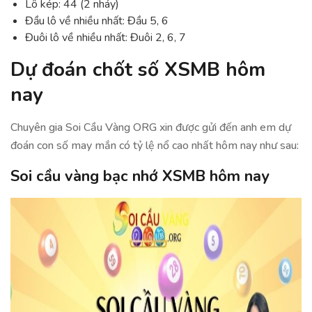
Lô kép: 44 (2 nháy)
Đầu lô về nhiều nhất: Đầu 5, 6
Đuôi lô về nhiều nhất: Đuôi 2, 6, 7
Dự đoán chốt số XSMB hôm
nay
Chuyên gia Soi Cầu Vàng ORG xin được gửi đến anh em dự
đoán con số may mắn có tỷ lệ nổ cao nhất hôm nay như sau:
Soi cầu vàng bạc nhớ XSMB hôm nay