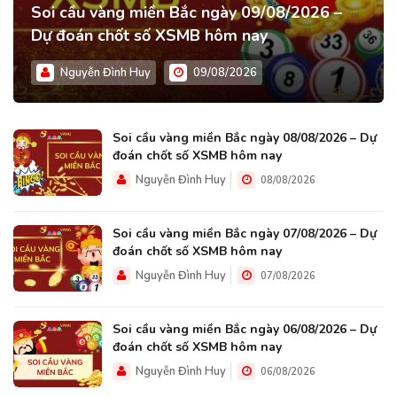
Soi cầu vàng miền Bắc ngày 09/08/2026 –
Dự đoán chốt số XSMB hôm nay
Nguyễn Đình Huy
09/08/2026
Soi cầu vàng miền Bắc ngày 08/08/2026 – Dự
đoán chốt số XSMB hôm nay
Nguyễn Đình Huy
08/08/2026
Soi cầu vàng miền Bắc ngày 07/08/2026 – Dự
đoán chốt số XSMB hôm nay
Nguyễn Đình Huy
07/08/2026
Soi cầu vàng miền Bắc ngày 06/08/2026 – Dự
đoán chốt số XSMB hôm nay
Nguyễn Đình Huy
06/08/2026