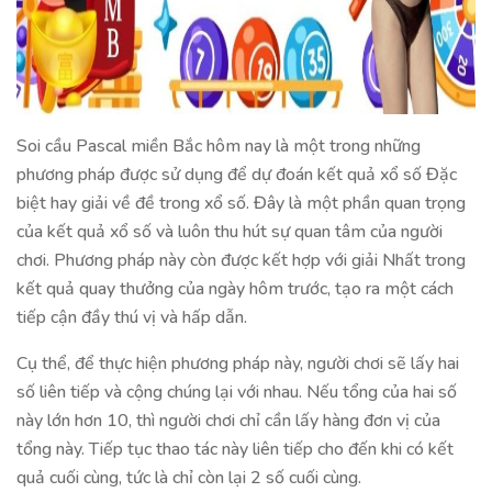
Soi cầu Pascal miền Bắc hôm nay là một trong những
phương pháp được sử dụng để dự đoán kết quả xổ số Đặc
biệt hay giải về đề trong xổ số. Đây là một phần quan trọng
của kết quả xổ số và luôn thu hút sự quan tâm của người
chơi. Phương pháp này còn được kết hợp với giải Nhất trong
kết quả quay thưởng của ngày hôm trước, tạo ra một cách
tiếp cận đầy thú vị và hấp dẫn.
Cụ thể, để thực hiện phương pháp này, người chơi sẽ lấy hai
số liên tiếp và cộng chúng lại với nhau. Nếu tổng của hai số
này lớn hơn 10, thì người chơi chỉ cần lấy hàng đơn vị của
tổng này. Tiếp tục thao tác này liên tiếp cho đến khi có kết
quả cuối cùng, tức là chỉ còn lại 2 số cuối cùng.