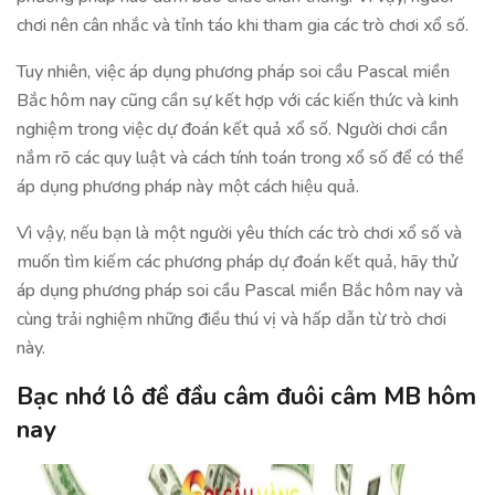
chơi nên cân nhắc và tỉnh táo khi tham gia các trò chơi xổ số.
Tuy nhiên, việc áp dụng phương pháp soi cầu Pascal miền
Bắc hôm nay cũng cần sự kết hợp với các kiến thức và kinh
nghiệm trong việc dự đoán kết quả xổ số. Người chơi cần
nắm rõ các quy luật và cách tính toán trong xổ số để có thể
áp dụng phương pháp này một cách hiệu quả.
Vì vậy, nếu bạn là một người yêu thích các trò chơi xổ số và
muốn tìm kiếm các phương pháp dự đoán kết quả, hãy thử
áp dụng phương pháp soi cầu Pascal miền Bắc hôm nay và
cùng trải nghiệm những điều thú vị và hấp dẫn từ trò chơi
này.
Bạc nhớ lô đề đầu câm đuôi câm MB hôm
nay