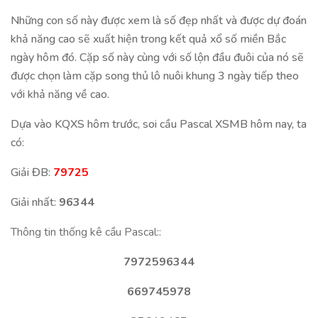
Những con số này được xem là số đẹp nhất và được dự đoán
khả năng cao sẽ xuất hiện trong kết quả xổ số miền Bắc
ngày hôm đó. Cặp số này cùng với số lộn đầu đuôi của nó sẽ
được chọn làm cặp song thủ lô nuôi khung 3 ngày tiếp theo
với khả năng về cao.
Dựa vào KQXS hôm trước, soi cầu Pascal XSMB hôm nay, ta
có:
Giải ĐB:
79725
Giải nhất:
96344
Thông tin thống kê cầu Pascal::
7972596344
669745978