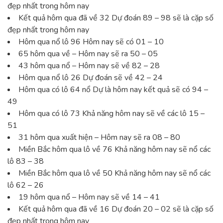
đẹp nhất trong hôm nay
Kết quả hôm qua đã về 32 Dự đoán 89 – 98 sẽ là cặp số
đẹp nhất trong hôm nay
Hôm qua nổ lô 96 Hôm nay sẽ có 01 – 10
65 hôm qua về – Hôm nay sẽ ra 50 – 05
43 hôm qua nổ – Hôm nay sẽ về 82 – 28
Hôm qua nổ lô 26 Dự đoán sẽ về 42 – 24
Hôm qua có lô 64 nổ Dự là hôm nay kết quả sẽ có 94 –
49
Hôm qua có lô 73 Khả năng hôm nay sẽ về các lô 15 –
51
31 hôm qua xuất hiện – Hôm nay sẽ ra 08 – 80
Miền Bắc hôm qua lô về 76 Khả năng hôm nay sẽ nổ các
lô 83 – 38
Miền Bắc hôm qua lô về 50 Khả năng hôm nay sẽ nổ các
lô 62 – 26
19 hôm qua nổ – Hôm nay sẽ về 14 – 41
Kết quả hôm qua đã về 16 Dự đoán 20 – 02 sẽ là cặp số
đẹp nhất trong hôm nay