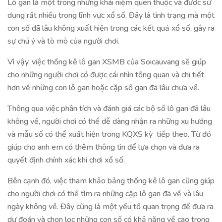
Lô gan là một trong những khái niệm quen thuộc và được sử
dụng rất nhiều trong lĩnh vực xổ số. Đây là tình trạng mà một
con số đã lâu không xuất hiện trong các kết quả xổ số, gây ra
sự chú ý và tò mò của người chơi.
Vì vậy, việc thống kê lô gan XSMB của Soicauvang sẽ giúp
cho những người chơi có được cái nhìn tổng quan và chi tiết
hơn về những con lô gan hoặc cặp số gan đã lâu chưa về.
Thông qua việc phân tích và đánh giá các bộ số lô gan đã lâu
không về, người chơi có thể dễ dàng nhận ra những xu hướng
và mẫu số có thể xuất hiện trong KQXS kỳ tiếp theo. Từ đó
giúp cho anh em có thêm thông tin để lựa chọn và đưa ra
quyết định chính xác khi chơi xổ số.
Bên cạnh đó, việc tham khảo bảng thống kê lô gan cũng giúp
cho người chơi có thể tìm ra những cặp lô gan đã về và lâu
ngày không về. Đây cũng là một yếu tố quan trọng để đưa ra
dự đoán và chọn lọc những con số có khả năng về cao trong