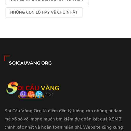
NHỮNG CON LÔ HAY VỀ CHỦ NHẬT
SOICAUVANG.ORG
Soi Cầu Vàng Org là điểm đến lý tưởng cho những ai đam
mê xổ số với mong muốn tìm kiếm dự đoán kết quả XSMB
chính xác nhất và hoàn toàn miễn phí. Website cũng cung