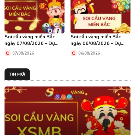
Soi cầu vàng miền Bắc
Soi cầu vàng miền Bắc
ngày 07/08/2026 – Dự
ngày 06/08/2026 – Dự
đoán chốt số XSMB hôm
đoán chốt số XSMB hôm
07/08/2026
06/08/2026
nay
nay
TIN MỚI