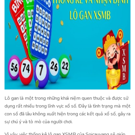
Lô gan là một trong những khái niệm quen thuộc và được sử
dụng rất nhiều trong lĩnh vực xổ số. Đây là tình trạng mà một
con số đã lâu không xuất hiện trong các kết quả xổ số, gây ra
sự chú ý và tò mò của người chơi.
Vì vậy, việc thống kê lô gan XSMB của Soicauvang sẽ giúp