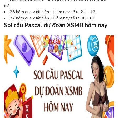
82
28 hôm qua xuất hiện – Hôm nay sẽ ra 24 – 42
32 hôm qua xuất hiện – Hôm nay sẽ ra 06 – 60
Soi cầu Pascal dự đoán XSMB hôm nay