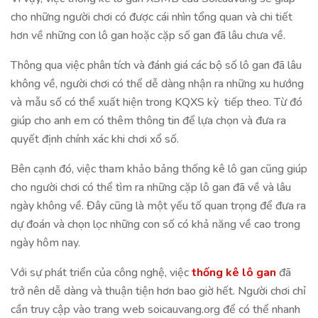
cho những người chơi có được cái nhìn tổng quan và chi tiết
hơn về những con lô gan hoặc cặp số gan đã lâu chưa về.
Thông qua việc phân tích và đánh giá các bộ số lô gan đã lâu
không về, người chơi có thể dễ dàng nhận ra những xu hướng
và mẫu số có thể xuất hiện trong KQXS kỳ tiếp theo. Từ đó
giúp cho anh em có thêm thông tin để lựa chọn và đưa ra
quyết định chính xác khi chơi xổ số.
Bên cạnh đó, việc tham khảo bảng thống kê lô gan cũng giúp
cho người chơi có thể tìm ra những cặp lô gan đã về và lâu
ngày không về. Đây cũng là một yếu tố quan trọng để đưa ra
dự đoán và chọn lọc những con số có khả năng về cao trong
ngày hôm nay.
Với sự phát triển của công nghệ, việc
thống kê lô gan
đã
trở nên dễ dàng và thuận tiện hơn bao giờ hết. Người chơi chỉ
cần truy cập vào trang web soicauvang.org để có thể nhanh