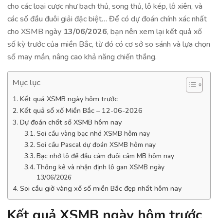
cho các loại cược như bạch thủ, song thủ, lô kép, lô xiên, và
các số đầu đuôi giải đặc biệt… Để có dự đoán chính xác nhất
cho XSMB ngày
13/06/2026
, bạn nên xem lại kết quả xổ
số kỳ trước của miền Bắc, từ đó có cơ sở so sánh và lựa chọn
số may mắn, nâng cao khả năng chiến thắng.
Mục lục
Kết quả XSMB ngày hôm trước
Kết quả sổ xố Miền Bắc – 12-06-2026
Dự đoán chốt số XSMB hôm nay
Soi cầu vàng bạc nhớ XSMB hôm nay
Soi cầu Pascal dự đoán XSMB hôm nay
Bạc nhớ lô đề đầu câm đuôi câm MB hôm nay
Thống kê và nhận định lô gan XSMB ngày
13/06/2026
Soi cầu giờ vàng xổ số miền Bắc đẹp nhất hôm nay
Kết quả XSMB ngày hôm trước