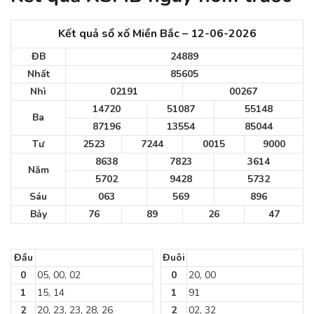
Kết quả sổ xố Miền Bắc – 12-06-2026
ĐB
24889
Nhất
85605
Nhì
02191
00267
14720
51087
55148
Ba
87196
13554
85044
Tư
2523
7244
0015
9000
8638
7823
3614
Năm
5702
9428
5732
Sáu
063
569
896
Bảy
76
89
26
47
Đầu
Đuôi
0
05, 00, 02
0
20, 00
1
15, 14
1
91
2
20, 23, 23, 28, 26
2
02, 32