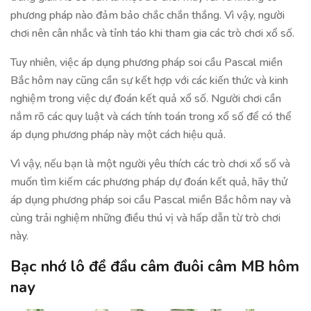
phương pháp nào đảm bảo chắc chắn thắng. Vì vậy, người
chơi nên cân nhắc và tỉnh táo khi tham gia các trò chơi xổ số.
Tuy nhiên, việc áp dụng phương pháp soi cầu Pascal miền
Bắc hôm nay cũng cần sự kết hợp với các kiến thức và kinh
nghiệm trong việc dự đoán kết quả xổ số. Người chơi cần
nắm rõ các quy luật và cách tính toán trong xổ số để có thể
áp dụng phương pháp này một cách hiệu quả.
Vì vậy, nếu bạn là một người yêu thích các trò chơi xổ số và
muốn tìm kiếm các phương pháp dự đoán kết quả, hãy thử
áp dụng phương pháp soi cầu Pascal miền Bắc hôm nay và
cùng trải nghiệm những điều thú vị và hấp dẫn từ trò chơi
này.
Bạc nhớ lô đề đầu câm đuôi câm MB hôm
nay