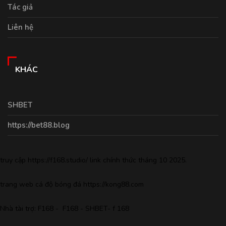
Tác giả
Liên hệ
KHÁC
SHBET
https://bet88.blog
truy cập
https://f168.studio/
link chính thức tháng 10 2025.
trang web cá độ bóng đá
https://kong88.com
Nhà tài trợ:
F168
-
F168
-
SHBET
-
f 168