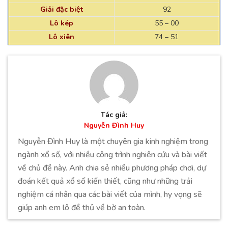
Giải đặc biệt
92
Lô kép
55 – 00
Lô xiên
74 – 51
Tác giả:
Nguyễn Đình Huy
Nguyễn Đình Huy là một chuyên gia kinh nghiệm trong
ngành xổ số, với nhiều công trình nghiên cứu và bài viết
về chủ đề này. Anh chia sẻ nhiều phương pháp chơi, dự
đoán kết quả xổ số kiến thiết, cũng như những trải
nghiệm cá nhân qua các bài viết của mình, hy vọng sẽ
giúp anh em lô đề thủ về bờ an toàn.