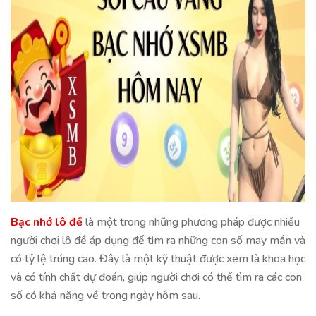
Bạc nhớ lô đề
là một trong những phương pháp được nhiều
người chơi lô đề áp dụng để tìm ra những con số may mắn và
có tỷ lệ trúng cao. Đây là một kỹ thuật được xem là khoa học
và có tính chất dự đoán, giúp người chơi có thể tìm ra các con
số có khả năng về trong ngày hôm sau.