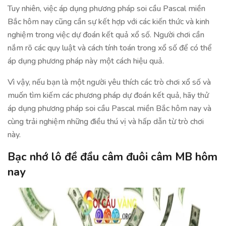
Tuy nhiên, việc áp dụng phương pháp soi cầu Pascal miền
Bắc hôm nay cũng cần sự kết hợp với các kiến thức và kinh
nghiệm trong việc dự đoán kết quả xổ số. Người chơi cần
nắm rõ các quy luật và cách tính toán trong xổ số để có thể
áp dụng phương pháp này một cách hiệu quả.
Vì vậy, nếu bạn là một người yêu thích các trò chơi xổ số và
muốn tìm kiếm các phương pháp dự đoán kết quả, hãy thử
áp dụng phương pháp soi cầu Pascal miền Bắc hôm nay và
cùng trải nghiệm những điều thú vị và hấp dẫn từ trò chơi
này.
Bạc nhớ lô đề đầu câm đuôi câm MB hôm
nay