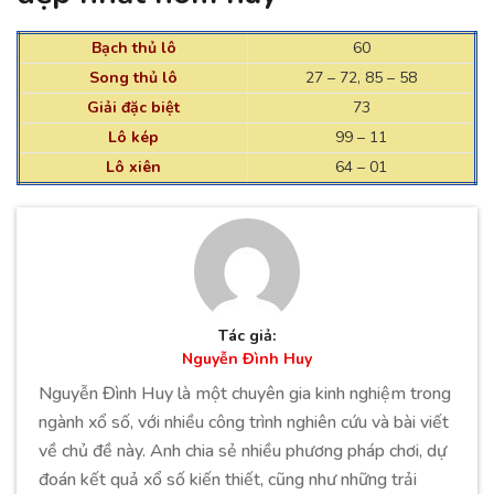
Bạch thủ lô
60
Song thủ lô
27 – 72, 85 – 58
Giải đặc biệt
73
Lô kép
99 – 11
Lô xiên
64 – 01
Tác giả:
Nguyễn Đình Huy
Nguyễn Đình Huy là một chuyên gia kinh nghiệm trong
ngành xổ số, với nhiều công trình nghiên cứu và bài viết
về chủ đề này. Anh chia sẻ nhiều phương pháp chơi, dự
đoán kết quả xổ số kiến thiết, cũng như những trải