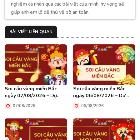
nghiệm cá nhân qua các bài viết của mình, hy vọng sẽ
giúp anh em lô đề thủ về bờ an toàn.
BÀI VIẾT LIÊN QUAN
Soi cầu vàng miền Bắc
Soi cầu vàng miền Bắc
ngày 07/08/2026 – Dự
ngày 06/08/2026 – Dự
đoán chốt số XSMB hôm
đoán chốt số XSMB hôm
07/08/2026
06/08/2026
nay
nay