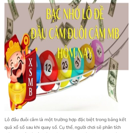
Lô đầu đuôi câm là một trường hợp đặc biệt trong bảng kết
quả xổ số sau khi quay số. Cụ thể, người chơi sẽ phân tích