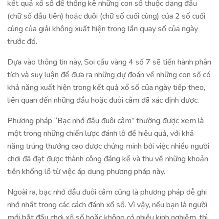
kết quả xổ số để thống kê những con số thuộc dạng đầu
(chữ số đầu tiên) hoặc đuôi (chữ số cuối cùng) của 2 số cuối
cùng của giải không xuất hiện trong lần quay số của ngày
trước đó.
Dựa vào thông tin này, Soi cầu vàng 4 số 7 sẽ tiến hành phân
tích và suy luận để đưa ra những dự đoán về những con số có
khả năng xuất hiện trong kết quả xổ số của ngày tiếp theo,
liên quan đến những đầu hoặc đuôi câm đã xác định được.
Phương pháp “Bạc nhớ đầu đuôi câm” thường được xem là
một trong những chiến lược đánh lô đề hiệu quả, với khả
năng trúng thưởng cao được chứng minh bởi việc nhiều người
chơi đã đạt được thành công đáng kể và thu về những khoản
tiền khổng lồ từ việc áp dụng phương pháp này.
Ngoài ra, bạc nhớ đầu đuôi câm cũng là phương pháp dễ ghi
nhớ nhất trong các cách đánh xổ số. Vì vậy, nếu bạn là người
mới bắt đầu chơi xổ số hoặc không có nhiều kinh nghiệm, thì