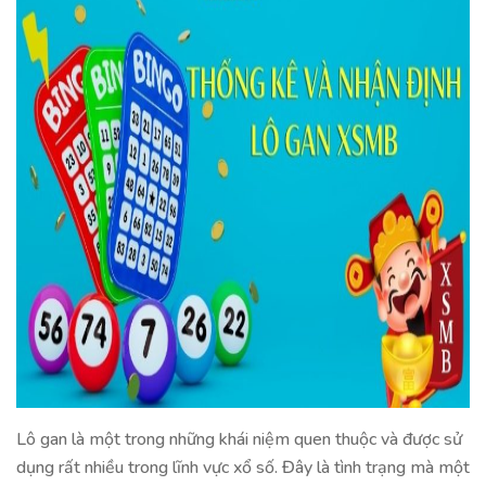
Lô gan là một trong những khái niệm quen thuộc và được sử
dụng rất nhiều trong lĩnh vực xổ số. Đây là tình trạng mà một