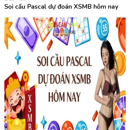
Soi cầu Pascal dự đoán XSMB hôm nay