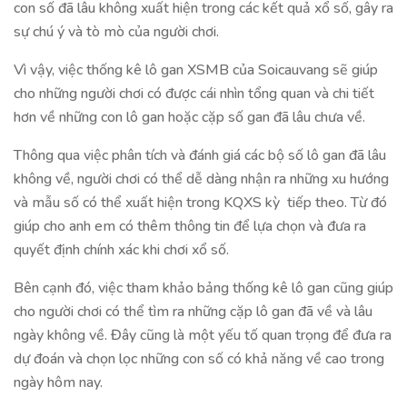
con số đã lâu không xuất hiện trong các kết quả xổ số, gây ra
sự chú ý và tò mò của người chơi.
Vì vậy, việc thống kê lô gan XSMB của Soicauvang sẽ giúp
cho những người chơi có được cái nhìn tổng quan và chi tiết
hơn về những con lô gan hoặc cặp số gan đã lâu chưa về.
Thông qua việc phân tích và đánh giá các bộ số lô gan đã lâu
không về, người chơi có thể dễ dàng nhận ra những xu hướng
và mẫu số có thể xuất hiện trong KQXS kỳ tiếp theo. Từ đó
giúp cho anh em có thêm thông tin để lựa chọn và đưa ra
quyết định chính xác khi chơi xổ số.
Bên cạnh đó, việc tham khảo bảng thống kê lô gan cũng giúp
cho người chơi có thể tìm ra những cặp lô gan đã về và lâu
ngày không về. Đây cũng là một yếu tố quan trọng để đưa ra
dự đoán và chọn lọc những con số có khả năng về cao trong
ngày hôm nay.