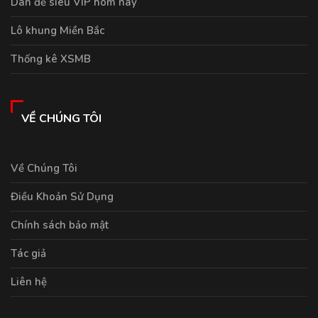
Dàn đề siêu VIP hôm nay
Lô khung Miền Bắc
Thống kê XSMB
VỀ CHÚNG TÔI
Về Chúng Tôi
Điều Khoản Sử Dụng
Chính sách bảo mật
Tác giả
Liên hệ