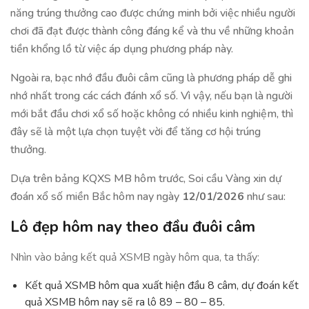
năng trúng thưởng cao được chứng minh bởi việc nhiều người
chơi đã đạt được thành công đáng kể và thu về những khoản
tiền khổng lồ từ việc áp dụng phương pháp này.
Ngoài ra, bạc nhớ đầu đuôi câm cũng là phương pháp dễ ghi
nhớ nhất trong các cách đánh xổ số. Vì vậy, nếu bạn là người
mới bắt đầu chơi xổ số hoặc không có nhiều kinh nghiệm, thì
đây sẽ là một lựa chọn tuyệt vời để tăng cơ hội trúng
thưởng.
Dựa trên bảng KQXS MB hôm trước, Soi cầu Vàng xin dự
đoán xổ số miền Bắc hôm nay ngày
12/01/2026
như sau:
Lô đẹp hôm nay theo đầu đuôi câm
Nhìn vào bảng kết quả XSMB ngày hôm qua, ta thấy:
Kết quả XSMB hôm qua xuất hiện đầu 8 câm, dự đoán kết
quả XSMB hôm nay sẽ ra lô 89 – 80 – 85.