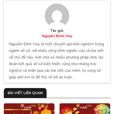
Tác giả:
Nguyễn Đình Huy
Nguyễn Đình Huy là một chuyên gia kinh nghiệm trong
ngành xổ số, với nhiều công trình nghiên cứu và bài viết
về chủ đề này. Anh chia sẻ nhiều phương pháp chơi, dự
đoán kết quả xổ số kiến thiết, cũng như những trải
nghiệm cá nhân qua các bài viết của mình, hy vọng sẽ
giúp anh em lô đề thủ về bờ an toàn.
BÀI VIẾT LIÊN QUAN