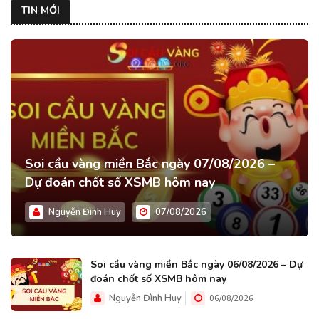
TIN MỚI
Soi cầu vàng miền Bắc ngày 07/08/2026 –
Dự đoán chốt số XSMB hôm nay
Nguyễn Đình Huy
07/08/2026
Soi cầu vàng miền Bắc ngày 06/08/2026 – Dự
đoán chốt số XSMB hôm nay
Nguyễn Đình Huy
06/08/2026