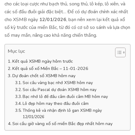
cho các loại cược như bạch thủ, song thủ, lô kép, lô xiên, và
các số đầu đuôi giải đặc biệt… Để có dự đoán chính xác nhất
cho XSMB ngày
12/01/2026
, bạn nên xem lại kết quả xổ
số kỳ trước của miền Bắc, từ đó có cơ sở so sánh và lựa chọn
số may mắn, nâng cao khả năng chiến thắng.
Mục lục
Kết quả XSMB ngày hôm trước
Kết quả sổ xố Miền Bắc – 11-01-2026
Dự đoán chốt số XSMB hôm nay
Soi cầu vàng bạc nhớ XSMB hôm nay
Soi cầu Pascal dự đoán XSMB hôm nay
Bạc nhớ lô đề đầu câm đuôi câm MB hôm nay
Lô đẹp hôm nay theo đầu đuôi câm
Thống kê và nhận định lô gan XSMB ngày
12/01/2026
Soi cầu giờ vàng xổ số miền Bắc đẹp nhất hôm nay