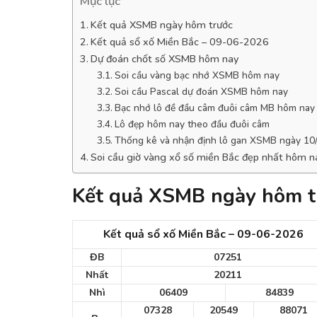
Mục lục
Kết quả XSMB ngày hôm trước
Kết quả sổ xố Miền Bắc – 09-06-2026
Dự đoán chốt số XSMB hôm nay
Soi cầu vàng bạc nhớ XSMB hôm nay
Soi cầu Pascal dự đoán XSMB hôm nay
Bạc nhớ lô đề đầu câm đuôi câm MB hôm nay
Lô đẹp hôm nay theo đầu đuôi câm
Thống kê và nhận định lô gan XSMB ngày 10
Soi cầu giờ vàng xổ số miền Bắc đẹp nhất hôm n
Kết quả XSMB ngày hôm t
Kết quả sổ xố Miền Bắc – 09-06-2026
ĐB
07251
Nhất
20211
Nhì
06409
84839
07328
20549
88071