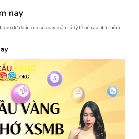
m nay
nh em dự đoán con số may mắn có tỷ lệ nổ cao nhất hôm
nay