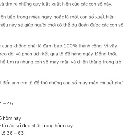
 và tìm ra những quy luật xuất hiện của các con số này.
liên tiếp trong nhiều ngày, hoặc là một con số xuất hiện
hiệu này sẽ giúp người chơi có thể dự đoán được các con số
ề cũng không phải là đảm bảo 100% thành công. Vì vậy,
theo dõi và phân tích kết quả lô đề hàng ngày. Đồng thời,
hể tìm ra những con số may mắn và chiến thắng trong trò
 đến anh em lô đề thủ những con số may mắn chi tiết như
4 – 46
5 hôm nay.
 là cặp số đẹp nhất trong hôm nay
 lô 36 – 63