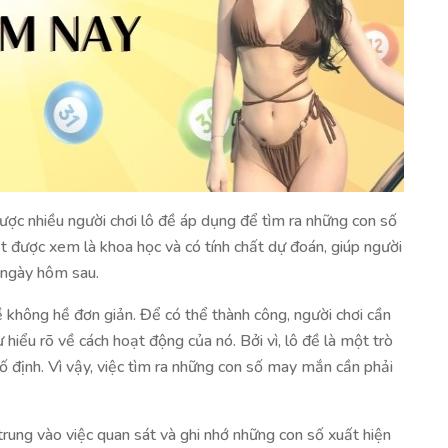
ợc nhiều người chơi lô đề áp dụng để tìm ra những con số
t được xem là khoa học và có tính chất dự đoán, giúp người
g ngày hôm sau.
 không hề đơn giản. Để có thể thành công, người chơi cần
 hiểu rõ về cách hoạt động của nó. Bởi vì, lô đề là một trò
ố định. Vì vậy, việc tìm ra những con số may mắn cần phải
trung vào việc quan sát và ghi nhớ những con số xuất hiện