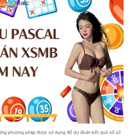
hững phương pháp được sử dụng để dự đoán kết quả xổ số