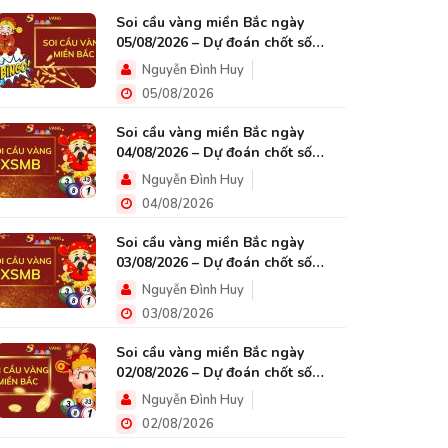
Soi cầu vàng miền Bắc ngày
05/08/2026 – Dự đoán chốt số
XSMB hôm nay
Nguyễn Đình Huy
05/08/2026
Soi cầu vàng miền Bắc ngày
04/08/2026 – Dự đoán chốt số
XSMB hôm nay
Nguyễn Đình Huy
04/08/2026
Soi cầu vàng miền Bắc ngày
03/08/2026 – Dự đoán chốt số
XSMB hôm nay
Nguyễn Đình Huy
03/08/2026
Soi cầu vàng miền Bắc ngày
02/08/2026 – Dự đoán chốt số
XSMB hôm nay
Nguyễn Đình Huy
02/08/2026