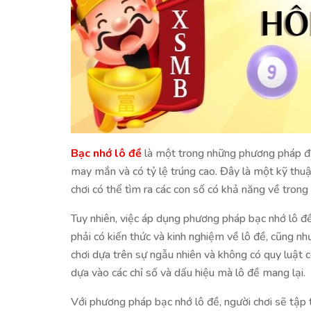
Bạc nhớ lô đề
là một trong những phương pháp đư
may mắn và có tỷ lệ trúng cao. Đây là một kỹ thuậ
chơi có thể tìm ra các con số có khả năng về tron
Tuy nhiên, việc áp dụng phương pháp bạc nhớ lô đề
phải có kiến thức và kinh nghiệm về lô đề, cũng như
chơi dựa trên sự ngẫu nhiên và không có quy luật c
dựa vào các chỉ số và dấu hiệu mà lô đề mang lại.
Với phương pháp bạc nhớ lô đề, người chơi sẽ tập 