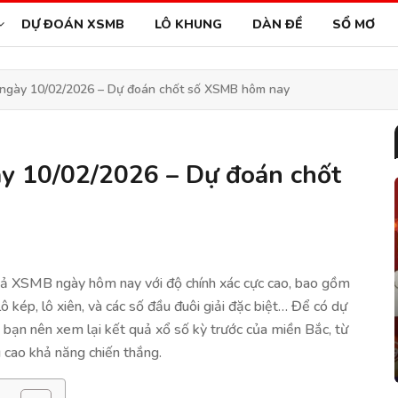
DỰ ĐOÁN XSMB
LÔ KHUNG
DÀN ĐỀ
SỔ MƠ
 ngày 10/02/2026 – Dự đoán chốt số XSMB hôm nay
ày 10/02/2026 – Dự đoán chốt
uả XSMB ngày hôm nay với độ chính xác cực cao, bao gồm
ô kép, lô xiên, và các số đầu đuôi giải đặc biệt… Để có dự
, bạn nên xem lại kết quả xổ số kỳ trước của miền Bắc, từ
 cao khả năng chiến thắng.