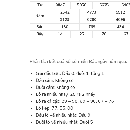
Tư
9847
5056
6625
646
2542
4773
5512
Năm
3129
0200
4096
Sáu
130
769
434
Bảy
14
25
76
67
Phân tích kết quả xổ số miền Bắc ngày hôm qua:
Giải đặc biệt: Đầu 0, đuôi 1, tổng 1
Đầu câm: Không có.
Đuôi câm: Không có.
Lô ra nhiều nháy: 25 ra 2 nháy
Lô ra cả cặp: 89 – 98, 69 – 96, 67 – 76
Lô kép: 77, 55, 00
Đầu lô về nhiều nhất: Đầu 9
Đuôi lô về nhiều nhất: Đuôi 5