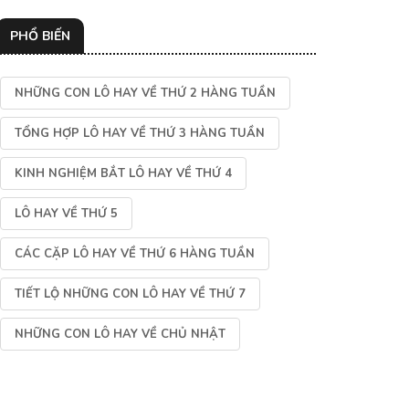
PHỔ BIẾN
NHỮNG CON LÔ HAY VỀ THỨ 2 HÀNG TUẦN
TỔNG HỢP LÔ HAY VỀ THỨ 3 HÀNG TUẦN
KINH NGHIỆM BẮT LÔ HAY VỀ THỨ 4
LÔ HAY VỀ THỨ 5
CÁC CẶP LÔ HAY VỀ THỨ 6 HÀNG TUẦN
TIẾT LỘ NHỮNG CON LÔ HAY VỀ THỨ 7
NHỮNG CON LÔ HAY VỀ CHỦ NHẬT