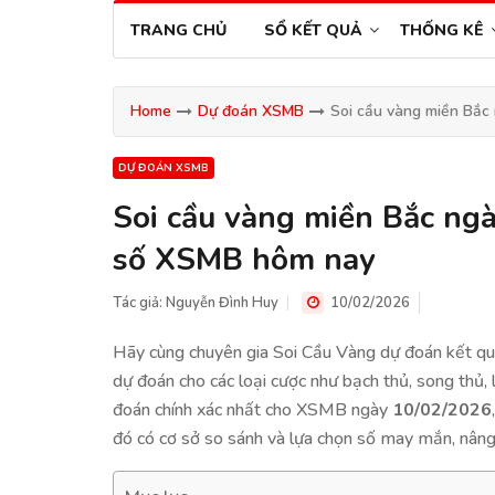
TRANG CHỦ
SỔ KẾT QUẢ
THỐNG KÊ
Home
Dự đoán XSMB
Soi cầu vàng miền Bắc
DỰ ĐOÁN XSMB
Soi cầu vàng miền Bắc ng
số XSMB hôm nay
Tác giả:
Nguyễn Đình Huy
10/02/2026
Hãy cùng chuyên gia Soi Cầu Vàng dự đoán kết q
dự đoán cho các loại cược như bạch thủ, song thủ, l
đoán chính xác nhất cho XSMB ngày
10/02/2026
đó có cơ sở so sánh và lựa chọn số may mắn, nâng