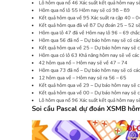
Lô hôm qua nổ 46 Xác suất kết quả hôm nay s
Hôm qua nổ lô 55 Hôm nay sẽ có 98 – 89
Kết quả hôm qua về 95 Xác suất ra cặp 40 – 0
Kết quả hôm qua đã về 87 Dự đoán 25 – 52 sẽ
Hôm qua lô 47 đã về Hôm nay lô 96 – 69 chắc
Hôm qua 56 đã nổ – Dự báo hôm nay sẽ có các
Kết quả hôm qua về 25 – Dự báo hôm nay sẽ c
Hôm qua có lô 63 Khả năng hôm nay sẽ về các
42 hôm qua nổ – Hôm nay sẽ về 47 – 74
Hôm qua 73 đã nổ – Dự báo hôm nay sẽ có các
12 hôm qua về – Hôm nay sẽ ra 56 – 65
Kết quả hôm qua về 29 – Dự báo hôm nay sẽ c
Kết quả hôm qua về 00 – Dự báo hôm nay sẽ c
Lô hôm qua nổ 96 Xác suất kết quả hôm nay s
Soi cầu Pascal dự đoán XSMB hô