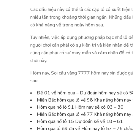
Các dấu hiệu này có thể là các cặp lô có xuất hiện 
nhiều lần trong khoảng thời gian ngắn. Những dấu 
có khả năng về trong ngày hôm sau.
Tuy nhiên, việc áp dụng phương pháp bạc nhớ lô đ
người chơi cần phải có sự kiên trì và kiên nhẫn để 
cũng cần phải có sự may mắn và cảm nhận để có t
chơi này.
Hôm nay, Soi cầu vàng 7777 hôm nay xin được gửi
sau:
Đề 01 về hôm qua – Dự đoán hôm nay sẽ có 5
Miền Bắc hôm qua lô về 98 Khả năng hôm nay s
Hôm qua nổ lô 91 Hôm nay sẽ có 03 – 30
Miền Bắc hôm qua lô về 77 Khả năng hôm nay s
Hôm qua nổ lô 15 Dự đoán sẽ về 18 – 81
Hôm qua lô 89 đã về Hôm nay lô 57 – 75 chắc