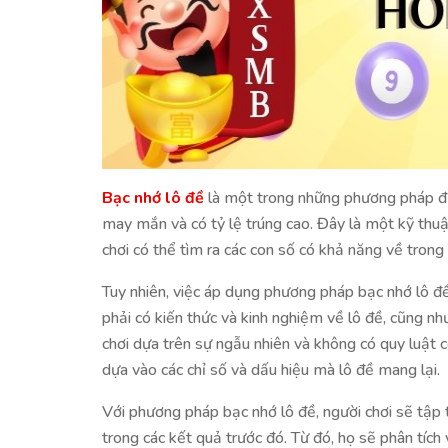
Bạc nhớ lô đề
là một trong những phương pháp đư
may mắn và có tỷ lệ trúng cao. Đây là một kỹ thuậ
chơi có thể tìm ra các con số có khả năng về tron
Tuy nhiên, việc áp dụng phương pháp bạc nhớ lô đề
phải có kiến thức và kinh nghiệm về lô đề, cũng như
chơi dựa trên sự ngẫu nhiên và không có quy luật c
dựa vào các chỉ số và dấu hiệu mà lô đề mang lại.
Với phương pháp bạc nhớ lô đề, người chơi sẽ tập 
trong các kết quả trước đó. Từ đó, họ sẽ phân tích