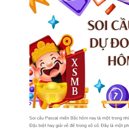
Soi cầu Pascal miền Bắc hôm nay là một trong n
Đặc biệt hay giải về đề trong xổ số. Đây là một p