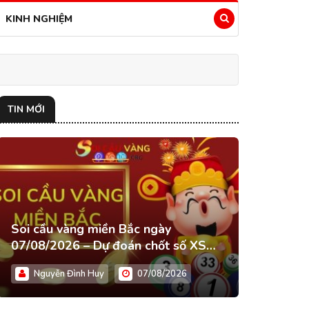
KINH NGHIỆM
TIN MỚI
Soi cầu vàng miền Bắc ngày
07/08/2026 – Dự đoán chốt số XSMB
hôm nay
Nguyễn Đình Huy
07/08/2026