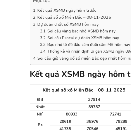
Mục lục
Kết quả XSMB ngày hôm trước
Kết quả sổ xố Miền Bắc – 08-11-2025
Dự đoán chốt số XSMB hôm nay
Soi cầu vàng bạc nhớ XSMB hôm nay
Soi cầu Pascal dự đoán XSMB hôm nay
Bạc nhớ lô đề đầu câm đuôi câm MB hôm nay
Thống kê và nhận định lô gan XSMB ngày 09
Soi cầu giờ vàng xổ số miền Bắc đẹp nhất hôm n
Kết quả XSMB ngày hôm t
Kết quả sổ xố Miền Bắc – 08-11-2025
ĐB
37914
Nhất
89787
Nhì
80933
72741
20619
38976
79289
Ba
41735
70546
45191