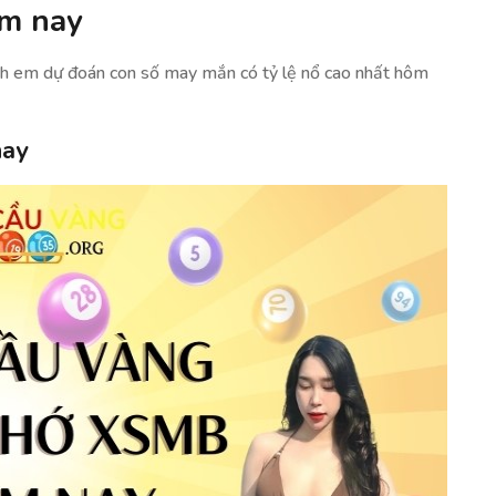
m nay
nh em dự đoán con số may mắn có tỷ lệ nổ cao nhất hôm
nay