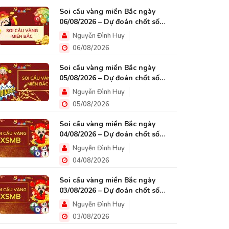
Soi cầu vàng miền Bắc ngày
06/08/2026 – Dự đoán chốt số
XSMB hôm nay
Nguyễn Đình Huy
06/08/2026
Soi cầu vàng miền Bắc ngày
05/08/2026 – Dự đoán chốt số
XSMB hôm nay
Nguyễn Đình Huy
05/08/2026
Soi cầu vàng miền Bắc ngày
04/08/2026 – Dự đoán chốt số
XSMB hôm nay
Nguyễn Đình Huy
04/08/2026
Soi cầu vàng miền Bắc ngày
03/08/2026 – Dự đoán chốt số
XSMB hôm nay
Nguyễn Đình Huy
03/08/2026