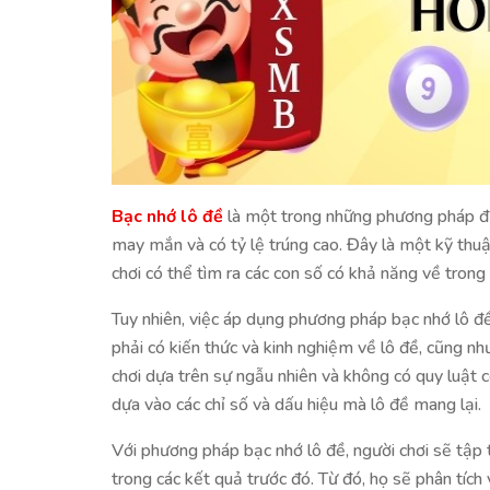
Bạc nhớ lô đề
là một trong những phương pháp đư
may mắn và có tỷ lệ trúng cao. Đây là một kỹ thuậ
chơi có thể tìm ra các con số có khả năng về tron
Tuy nhiên, việc áp dụng phương pháp bạc nhớ lô đề
phải có kiến thức và kinh nghiệm về lô đề, cũng như
chơi dựa trên sự ngẫu nhiên và không có quy luật c
dựa vào các chỉ số và dấu hiệu mà lô đề mang lại.
Với phương pháp bạc nhớ lô đề, người chơi sẽ tập 
trong các kết quả trước đó. Từ đó, họ sẽ phân tích