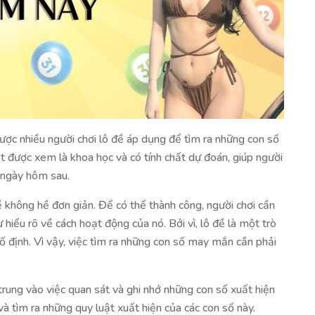
ợc nhiều người chơi lô đề áp dụng để tìm ra những con số
t được xem là khoa học và có tính chất dự đoán, giúp người
g ngày hôm sau.
 không hề đơn giản. Để có thể thành công, người chơi cần
 hiểu rõ về cách hoạt động của nó. Bởi vì, lô đề là một trò
ố định. Vì vậy, việc tìm ra những con số may mắn cần phải
trung vào việc quan sát và ghi nhớ những con số xuất hiện
 và tìm ra những quy luật xuất hiện của các con số này.