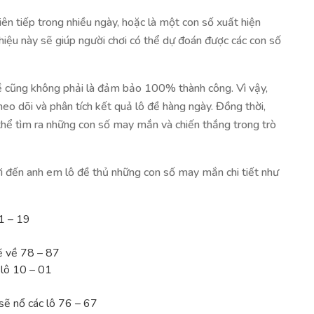
liên tiếp trong nhiều ngày, hoặc là một con số xuất hiện
hiệu này sẽ giúp người chơi có thể dự đoán được các con số
ề cũng không phải là đảm bảo 100% thành công. Vì vậy,
theo dõi và phân tích kết quả lô đề hàng ngày. Đồng thời,
hể tìm ra những con số may mắn và chiến thắng trong trò
 đến anh em lô đề thủ những con số may mắn chi tiết như
1 – 19
ẽ về 78 – 87
 lô 10 – 01
2
ẽ nổ các lô 76 – 67