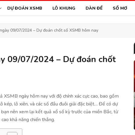
DỰ ĐOÁN XSMB
LÔ KHUNG
DÀN ĐỀ
SỔ MƠ
 ngày 09/07/2024 – Dự đoán chốt số XSMB hôm nay
ày 09/07/2024 – Dự đoán chốt
uả XSMB ngày hôm nay với độ chính xác cực cao, bao gồm
ô kép, lô xiên, và các số đầu đuôi giải đặc biệt… Để có dự
, bạn nên xem lại kết quả xổ số kỳ trước của miền Bắc, từ
 cao khả năng chiến thắng.