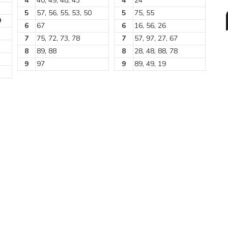
4
40, 49, 48, 43
4
24
5
57, 56, 55, 53, 50
5
75, 55
9
6
67
6
16, 56, 26
7
75, 72, 73, 78
7
57, 97, 27, 67
8
89, 88
8
28, 48, 88, 78
9
97
9
89, 49, 19