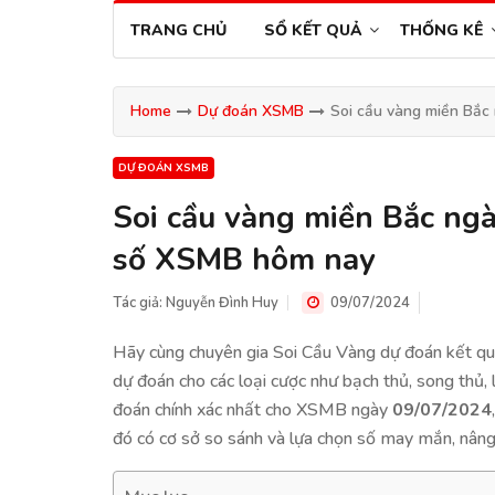
TRANG CHỦ
SỔ KẾT QUẢ
THỐNG KÊ
Home
Dự đoán XSMB
Soi cầu vàng miền Bắc
DỰ ĐOÁN XSMB
Soi cầu vàng miền Bắc ng
số XSMB hôm nay
Tác giả:
Nguyễn Đình Huy
09/07/2024
Hãy cùng chuyên gia Soi Cầu Vàng dự đoán kết q
dự đoán cho các loại cược như bạch thủ, song thủ, l
đoán chính xác nhất cho XSMB ngày
09/07/2024
đó có cơ sở so sánh và lựa chọn số may mắn, nâng