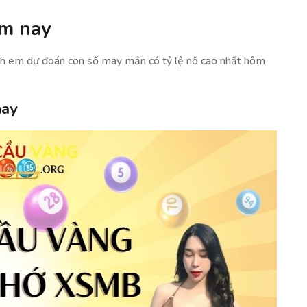
m nay
nh em dự đoán con số may mắn có tỷ lệ nổ cao nhất hôm
nay