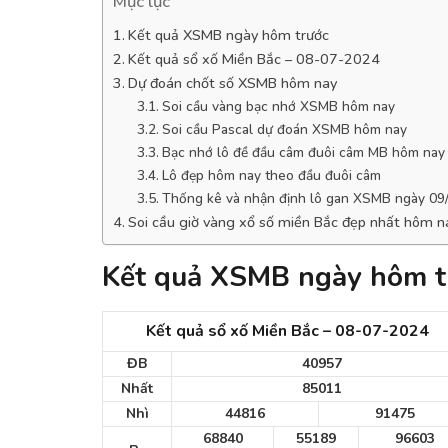
Mục lục
Kết quả XSMB ngày hôm trước
Kết quả sổ xố Miền Bắc – 08-07-2024
Dự đoán chốt số XSMB hôm nay
Soi cầu vàng bạc nhớ XSMB hôm nay
Soi cầu Pascal dự đoán XSMB hôm nay
Bạc nhớ lô đề đầu câm đuôi câm MB hôm nay
Lô đẹp hôm nay theo đầu đuôi câm
Thống kê và nhận định lô gan XSMB ngày 09
Soi cầu giờ vàng xổ số miền Bắc đẹp nhất hôm n
Kết quả XSMB ngày hôm t
Kết quả sổ xố Miền Bắc – 08-07-2024
ĐB
40957
Nhất
85011
Nhì
44816
91475
68840
55189
96603