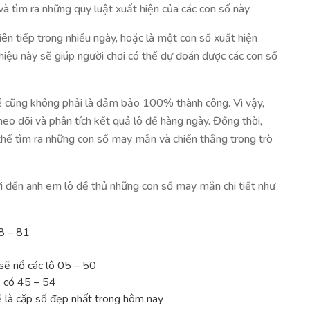
 và tìm ra những quy luật xuất hiện của các con số này.
liên tiếp trong nhiều ngày, hoặc là một con số xuất hiện
hiệu này sẽ giúp người chơi có thể dự đoán được các con số
ề cũng không phải là đảm bảo 100% thành công. Vì vậy,
theo dõi và phân tích kết quả lô đề hàng ngày. Đồng thời,
hể tìm ra những con số may mắn và chiến thắng trong trò
 đến anh em lô đề thủ những con số may mắn chi tiết như
8 – 81
ẽ nổ các lô 05 – 50
 có 45 – 54
 là cặp số đẹp nhất trong hôm nay