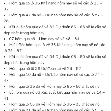
Hôm qua có lô 38 Khả năng hôm nay sẽ về các lô 23 –
32
Hôm qua 47 đã nổ – Dự báo hôm nay sẽ có các lô 87 –
78
Kết quả hôm qua đã về 82 Dự đoán 86 – 68 sẽ là cặp số
đẹp nhất trong hôm nay
07 hôm qua nổ – Hôm nay sẽ về 48 – 84
Miền Bắc hôm qua lô về 33 Khả năng hôm nay sẽ nổ các
lô 79 – 97
Kết quả hôm qua đã về 04 Dự đoán 08 – 80 sẽ là cặp số
đẹp nhất trong hôm nay
Hôm qua nổ lô 36 Dự đoán sẽ về 28 – 82
Hôm qua 10 đã nổ – Dự báo hôm nay sẽ có các lô 74 –
47
Hôm qua lô 35 đã về Hôm nay lô 65 – 56 chắc sẽ nổ
Lô hôm qua nổ 63 Xác suất kết quả hôm nay sẽ về 14 –
41
Hôm qua lô 56 đã về Hôm nay lô 38 – 83 chắc sẽ nổ
Hôm qua 81 đã nổ – Dự báo hôm nay sẽ có các lô 53 –