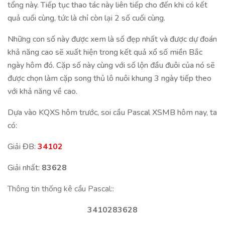
tổng này. Tiếp tục thao tác này liên tiếp cho đến khi có kết
quả cuối cùng, tức là chỉ còn lại 2 số cuối cùng.
Những con số này được xem là số đẹp nhất và được dự đoán
khả năng cao sẽ xuất hiện trong kết quả xổ số miền Bắc
ngày hôm đó. Cặp số này cùng với số lộn đầu đuôi của nó sẽ
được chọn làm cặp song thủ lô nuôi khung 3 ngày tiếp theo
với khả năng về cao.
Dựa vào KQXS hôm trước, soi cầu Pascal XSMB hôm nay, ta
có:
Giải ĐB:
34102
Giải nhất:
83628
Thông tin thống kê cầu Pascal::
3410283628