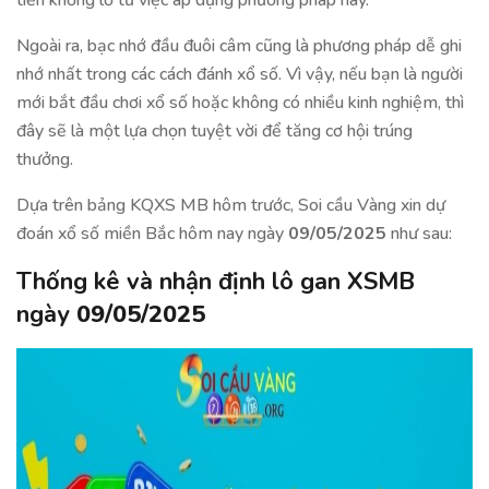
tiền khổng lồ từ việc áp dụng phương pháp này.
Ngoài ra, bạc nhớ đầu đuôi câm cũng là phương pháp dễ ghi
nhớ nhất trong các cách đánh xổ số. Vì vậy, nếu bạn là người
mới bắt đầu chơi xổ số hoặc không có nhiều kinh nghiệm, thì
đây sẽ là một lựa chọn tuyệt vời để tăng cơ hội trúng
thưởng.
Dựa trên bảng KQXS MB hôm trước, Soi cầu Vàng xin dự
đoán xổ số miền Bắc hôm nay ngày
09/05/2025
như sau:
Thống kê và nhận định lô gan XSMB
ngày
09/05/2025