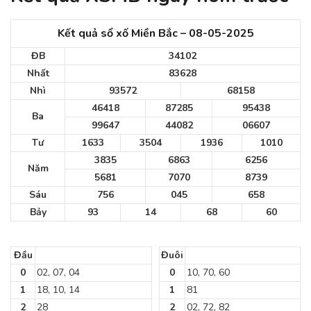
Kết quả sổ xố Miền Bắc – 08-05-2025
ĐB
34102
Nhất
83628
Nhì
93572
68158
46418
87285
95438
Ba
99647
44082
06607
Tư
1633
3504
1936
1010
3835
6863
6256
Năm
5681
7070
8739
Sáu
756
045
658
Bảy
93
14
68
60
Đầu
Đuôi
0
02, 07, 04
0
10, 70, 60
1
18, 10, 14
1
81
2
28
2
02, 72, 82