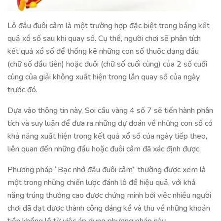
Lô đầu đuôi câm là một trường hợp đặc biệt trong bảng kết
quả xổ số sau khi quay số. Cụ thể, người chơi sẽ phân tích
kết quả xổ số để thống kê những con số thuộc dạng đầu
(chữ số đầu tiên) hoặc đuôi (chữ số cuối cùng) của 2 số cuối
cùng của giải không xuất hiện trong lần quay số của ngày
trước đó.
Dựa vào thông tin này, Soi cầu vàng 4 số 7 sẽ tiến hành phân
tích và suy luận để đưa ra những dự đoán về những con số có
khả năng xuất hiện trong kết quả xổ số của ngày tiếp theo,
liên quan đến những đầu hoặc đuôi câm đã xác định được.
Phương pháp “Bạc nhớ đầu đuôi câm” thường được xem là
một trong những chiến lược đánh lô đề hiệu quả, với khả
năng trúng thưởng cao được chứng minh bởi việc nhiều người
chơi đã đạt được thành công đáng kể và thu về những khoản