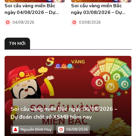
Soi cầu vàng miền Bắc
Soi cầu vàng miền Bắc
ngày 04/08/2026 – Dự
ngày 03/08/2026 – Dự
đoán chốt số XSMB hôm
đoán chốt số XSMB hôm
04/08/2026
03/08/2026
nay
nay
TIN MỚI
Soi cầu vàng miền Bắc ngày 06/08/2026 –
Dự đoán chốt số XSMB hôm nay
Nguyễn Đình Huy
06/08/2026