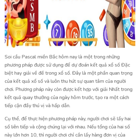
Soi cầu Pascal miền Bắc hôm nay là một trong những
phương pháp được sử dụng để dự đoán kết quả xổ số Đặc
biệt hay giải về đề trong xổ số. Đây là một phần quan trọng
của kết quả xổ số và luôn thu hút sự quan tâm của người
chơi. Phương pháp này còn được kết hợp với giải Nhất trong
kết quả quay thưởng của ngày hôm trước, tạo ra một cách
tiếp cận đầy thú vị và hấp dẫn.
Cụ thể, để thực hiện phương pháp này, người chơi sẽ lấy hai
số liên tiếp và cộng chúng lại với nhau. Nếu tổng của hai số
này lớn hơn 10, thì người chơi chỉ cần lấy hàng đơn vị của