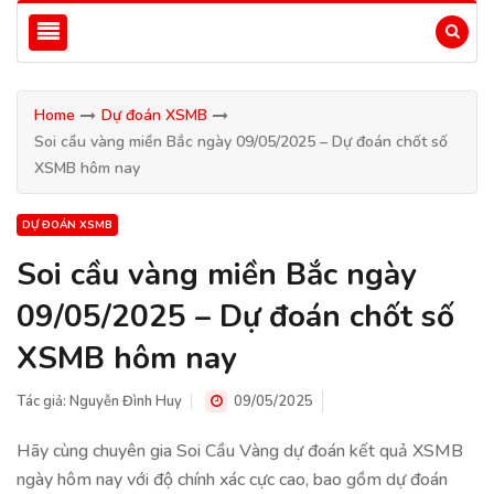
Home
Dự đoán XSMB
Soi cầu vàng miền Bắc ngày 09/05/2025 – Dự đoán chốt số
XSMB hôm nay
DỰ ĐOÁN XSMB
Soi cầu vàng miền Bắc ngày
09/05/2025 – Dự đoán chốt số
XSMB hôm nay
Tác giả:
Nguyễn Đình Huy
09/05/2025
Hãy cùng chuyên gia Soi Cầu Vàng dự đoán kết quả XSMB
ngày hôm nay với độ chính xác cực cao, bao gồm dự đoán