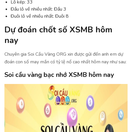
Lô kép: 33
Đầu lô về nhiều nhất: Đầu 3
Đuôi lô về nhiều nhất: Đuôi 8
Dự đoán chốt số XSMB hôm
nay
Chuyên gia Soi Cầu Vàng ORG xin được gửi đến anh em dự
đoán con số may mắn có tỷ lệ nổ cao nhất hôm nay như sau:
Soi cầu vàng bạc nhớ XSMB hôm nay