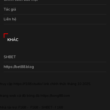
Tác giả
Liên hệ
KHÁC
SHBET
https://bet88.blog
truy cập
https://f168.studio/
link chính thức tháng 10 2025.
trang web cá độ bóng đá
https://kong88.com
Nhà tài trợ:
F168
-
F168
-
SHBET
-
f 168