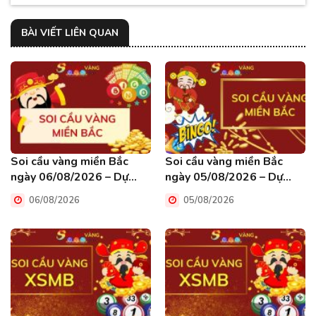
BÀI VIẾT LIÊN QUAN
Soi cầu vàng miền Bắc
Soi cầu vàng miền Bắc
ngày 06/08/2026 – Dự
ngày 05/08/2026 – Dự
đoán chốt số XSMB hôm
đoán chốt số XSMB hôm
06/08/2026
05/08/2026
nay
nay