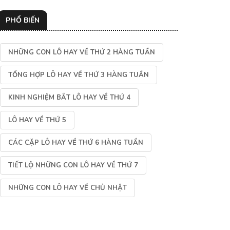
PHỔ BIẾN
NHỮNG CON LÔ HAY VỀ THỨ 2 HÀNG TUẦN
TỔNG HỢP LÔ HAY VỀ THỨ 3 HÀNG TUẦN
KINH NGHIỆM BẮT LÔ HAY VỀ THỨ 4
LÔ HAY VỀ THỨ 5
CÁC CẶP LÔ HAY VỀ THỨ 6 HÀNG TUẦN
TIẾT LỘ NHỮNG CON LÔ HAY VỀ THỨ 7
NHỮNG CON LÔ HAY VỀ CHỦ NHẬT