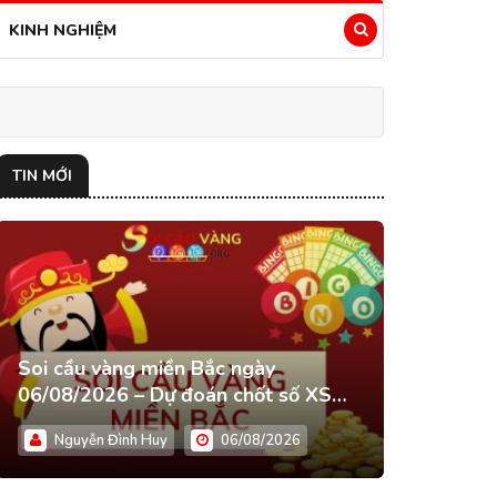
KINH NGHIỆM
TIN MỚI
Soi cầu vàng miền Bắc ngày
06/08/2026 – Dự đoán chốt số XSMB
hôm nay
Nguyễn Đình Huy
06/08/2026