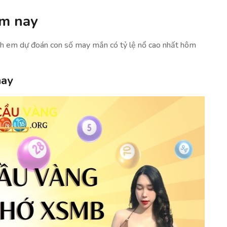
m nay
nh em dự đoán con số may mắn có tỷ lệ nổ cao nhất hôm
nay