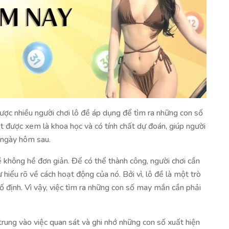
ợc nhiều người chơi lô đề áp dụng để tìm ra những con số
t được xem là khoa học và có tính chất dự đoán, giúp người
g ngày hôm sau.
 không hề đơn giản. Để có thể thành công, người chơi cần
 hiểu rõ về cách hoạt động của nó. Bởi vì, lô đề là một trò
ố định. Vì vậy, việc tìm ra những con số may mắn cần phải
trung vào việc quan sát và ghi nhớ những con số xuất hiện