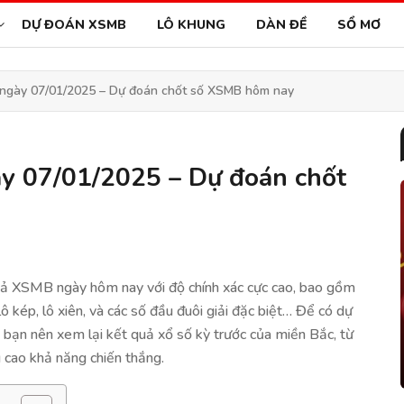
DỰ ĐOÁN XSMB
LÔ KHUNG
DÀN ĐỀ
SỔ MƠ
 ngày 07/01/2025 – Dự đoán chốt số XSMB hôm nay
ày 07/01/2025 – Dự đoán chốt
uả XSMB ngày hôm nay với độ chính xác cực cao, bao gồm
ô kép, lô xiên, và các số đầu đuôi giải đặc biệt… Để có dự
, bạn nên xem lại kết quả xổ số kỳ trước của miền Bắc, từ
 cao khả năng chiến thắng.