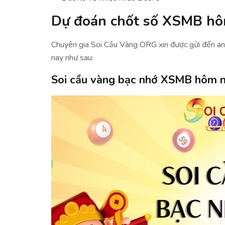
Dự đoán chốt số XSMB hô
Chuyên gia Soi Cầu Vàng ORG xin được gửi đến a
nay như sau:
Soi cầu vàng bạc nhớ XSMB hôm 