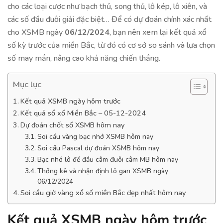
cho các loại cược như bạch thủ, song thủ, lô kép, lô xiên, và
các số đầu đuôi giải đặc biệt… Để có dự đoán chính xác nhất
cho XSMB ngày
06/12/2024
, bạn nên xem lại kết quả xổ
số kỳ trước của miền Bắc, từ đó có cơ sở so sánh và lựa chọn
số may mắn, nâng cao khả năng chiến thắng.
Mục lục
Kết quả XSMB ngày hôm trước
Kết quả sổ xố Miền Bắc – 05-12-2024
Dự đoán chốt số XSMB hôm nay
Soi cầu vàng bạc nhớ XSMB hôm nay
Soi cầu Pascal dự đoán XSMB hôm nay
Bạc nhớ lô đề đầu câm đuôi câm MB hôm nay
Thống kê và nhận định lô gan XSMB ngày
06/12/2024
Soi cầu giờ vàng xổ số miền Bắc đẹp nhất hôm nay
Kết quả XSMB ngày hôm trước