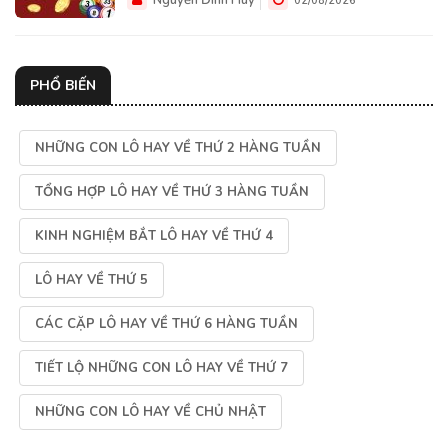
Nguyễn Đình Huy
02/08/2026
PHỔ BIẾN
NHỮNG CON LÔ HAY VỀ THỨ 2 HÀNG TUẦN
TỔNG HỢP LÔ HAY VỀ THỨ 3 HÀNG TUẦN
KINH NGHIỆM BẮT LÔ HAY VỀ THỨ 4
LÔ HAY VỀ THỨ 5
CÁC CẶP LÔ HAY VỀ THỨ 6 HÀNG TUẦN
TIẾT LỘ NHỮNG CON LÔ HAY VỀ THỨ 7
NHỮNG CON LÔ HAY VỀ CHỦ NHẬT