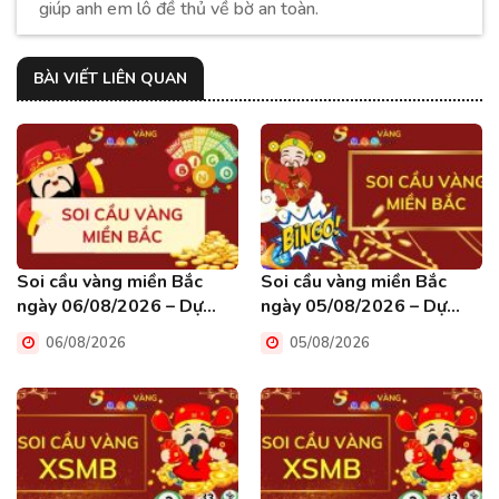
giúp anh em lô đề thủ về bờ an toàn.
BÀI VIẾT LIÊN QUAN
Soi cầu vàng miền Bắc
Soi cầu vàng miền Bắc
ngày 06/08/2026 – Dự
ngày 05/08/2026 – Dự
đoán chốt số XSMB hôm
đoán chốt số XSMB hôm
06/08/2026
05/08/2026
nay
nay