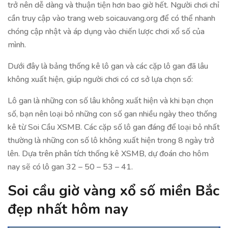
trở nên dễ dàng và thuận tiện hơn bao giờ hết. Người chơi chỉ
cần truy cập vào trang web soicauvang.org để có thể nhanh
chóng cập nhật và áp dụng vào chiến lược chơi xổ số của
mình.
Dưới đây là bảng thống kê lô gan và các cặp lô gan đã lâu
không xuất hiện, giúp người chơi có cơ sở lựa chọn số:
Lô gan là những con số lâu không xuất hiện và khi bạn chọn
số, bạn nên loại bỏ những con số gan nhiều ngày theo thống
kê từ Soi Cầu XSMB. Các cặp số lô gan đáng để loại bỏ nhất
thường là những con số lô không xuất hiện trong 8 ngày trở
lên. Dựa trên phân tích thống kê XSMB, dự đoán cho hôm
nay sẽ có lô gan 32 – 50 – 53 – 41.
Soi cầu giờ vàng xổ số miền Bắc
đẹp nhất hôm nay