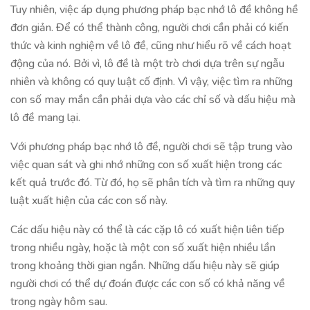
Tuy nhiên, việc áp dụng phương pháp bạc nhớ lô đề không hề
đơn giản. Để có thể thành công, người chơi cần phải có kiến
thức và kinh nghiệm về lô đề, cũng như hiểu rõ về cách hoạt
động của nó. Bởi vì, lô đề là một trò chơi dựa trên sự ngẫu
nhiên và không có quy luật cố định. Vì vậy, việc tìm ra những
con số may mắn cần phải dựa vào các chỉ số và dấu hiệu mà
lô đề mang lại.
Với phương pháp bạc nhớ lô đề, người chơi sẽ tập trung vào
việc quan sát và ghi nhớ những con số xuất hiện trong các
kết quả trước đó. Từ đó, họ sẽ phân tích và tìm ra những quy
luật xuất hiện của các con số này.
Các dấu hiệu này có thể là các cặp lô có xuất hiện liên tiếp
trong nhiều ngày, hoặc là một con số xuất hiện nhiều lần
trong khoảng thời gian ngắn. Những dấu hiệu này sẽ giúp
người chơi có thể dự đoán được các con số có khả năng về
trong ngày hôm sau.