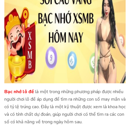
Bạc nhớ lô đề
là một trong những phương pháp được nhiều
người chơi lô đề áp dụng để tìm ra những con số may mắn và
có tỷ lệ trúng cao. Đây là một kỹ thuật được xem là khoa học
và có tính chất dự đoán, giúp người chơi có thể tìm ra các con
số có khả năng về trong ngày hôm sau.