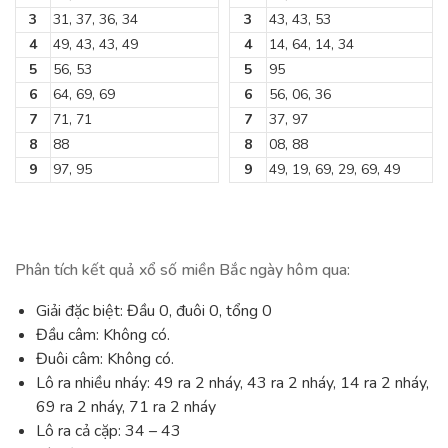
3
31, 37, 36, 34
3
43, 43, 53
4
49, 43, 43, 49
4
14, 64, 14, 34
5
56, 53
5
95
6
64, 69, 69
6
56, 06, 36
7
71, 71
7
37, 97
8
88
8
08, 88
9
97, 95
9
49, 19, 69, 29, 69, 49
Phân tích kết quả xổ số miền Bắc ngày hôm qua:
Giải đặc biệt: Đầu 0, đuôi 0, tổng 0
Đầu câm: Không có.
Đuôi câm: Không có.
Lô ra nhiều nháy: 49 ra 2 nháy, 43 ra 2 nháy, 14 ra 2 nháy,
69 ra 2 nháy, 71 ra 2 nháy
Lô ra cả cặp: 34 – 43