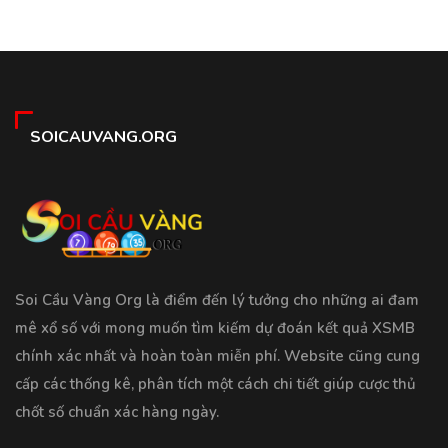
SOICAUVANG.ORG
Soi Cầu Vàng Org là điểm đến lý tưởng cho những ai đam
mê xổ số với mong muốn tìm kiếm dự đoán kết quả XSMB
chính xác nhất và hoàn toàn miễn phí. Website cũng cung
cấp các thống kê, phân tích một cách chi tiết giúp cược thủ
chốt số chuẩn xác hàng ngày.