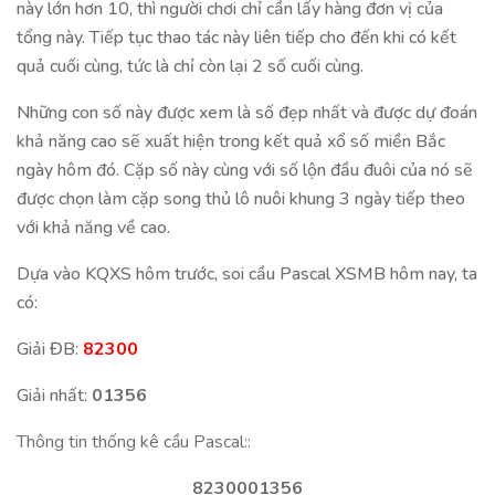
này lớn hơn 10, thì người chơi chỉ cần lấy hàng đơn vị của
tổng này. Tiếp tục thao tác này liên tiếp cho đến khi có kết
quả cuối cùng, tức là chỉ còn lại 2 số cuối cùng.
Những con số này được xem là số đẹp nhất và được dự đoán
khả năng cao sẽ xuất hiện trong kết quả xổ số miền Bắc
ngày hôm đó. Cặp số này cùng với số lộn đầu đuôi của nó sẽ
được chọn làm cặp song thủ lô nuôi khung 3 ngày tiếp theo
với khả năng về cao.
Dựa vào KQXS hôm trước, soi cầu Pascal XSMB hôm nay, ta
có:
Giải ĐB:
82300
Giải nhất:
01356
Thông tin thống kê cầu Pascal::
8230001356