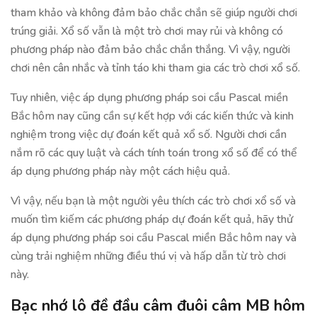
tham khảo và không đảm bảo chắc chắn sẽ giúp người chơi
trúng giải. Xổ số vẫn là một trò chơi may rủi và không có
phương pháp nào đảm bảo chắc chắn thắng. Vì vậy, người
chơi nên cân nhắc và tỉnh táo khi tham gia các trò chơi xổ số.
Tuy nhiên, việc áp dụng phương pháp soi cầu Pascal miền
Bắc hôm nay cũng cần sự kết hợp với các kiến thức và kinh
nghiệm trong việc dự đoán kết quả xổ số. Người chơi cần
nắm rõ các quy luật và cách tính toán trong xổ số để có thể
áp dụng phương pháp này một cách hiệu quả.
Vì vậy, nếu bạn là một người yêu thích các trò chơi xổ số và
muốn tìm kiếm các phương pháp dự đoán kết quả, hãy thử
áp dụng phương pháp soi cầu Pascal miền Bắc hôm nay và
cùng trải nghiệm những điều thú vị và hấp dẫn từ trò chơi
này.
Bạc nhớ lô đề đầu câm đuôi câm MB hôm