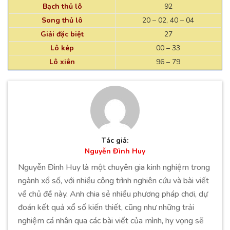
Bạch thủ lô
92
Song thủ lô
20 – 02, 40 – 04
Giải đặc biệt
27
Lô kép
00 – 33
Lô xiên
96 – 79
Tác giả:
Nguyễn Đình Huy
Nguyễn Đình Huy là một chuyên gia kinh nghiệm trong
ngành xổ số, với nhiều công trình nghiên cứu và bài viết
về chủ đề này. Anh chia sẻ nhiều phương pháp chơi, dự
đoán kết quả xổ số kiến thiết, cũng như những trải
nghiệm cá nhân qua các bài viết của mình, hy vọng sẽ