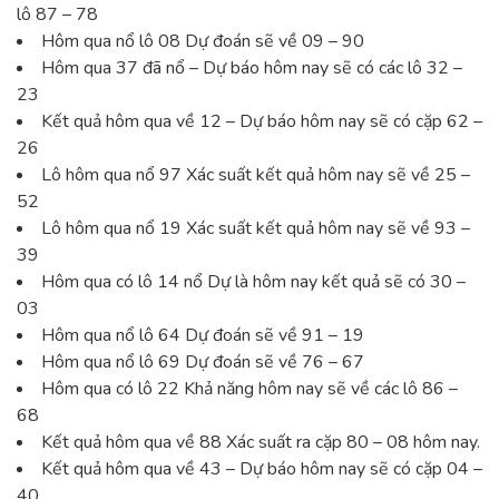
lô 87 – 78
Hôm qua nổ lô 08 Dự đoán sẽ về 09 – 90
Hôm qua 37 đã nổ – Dự báo hôm nay sẽ có các lô 32 –
23
Kết quả hôm qua về 12 – Dự báo hôm nay sẽ có cặp 62 –
26
Lô hôm qua nổ 97 Xác suất kết quả hôm nay sẽ về 25 –
52
Lô hôm qua nổ 19 Xác suất kết quả hôm nay sẽ về 93 –
39
Hôm qua có lô 14 nổ Dự là hôm nay kết quả sẽ có 30 –
03
Hôm qua nổ lô 64 Dự đoán sẽ về 91 – 19
Hôm qua nổ lô 69 Dự đoán sẽ về 76 – 67
Hôm qua có lô 22 Khả năng hôm nay sẽ về các lô 86 –
68
Kết quả hôm qua về 88 Xác suất ra cặp 80 – 08 hôm nay.
Kết quả hôm qua về 43 – Dự báo hôm nay sẽ có cặp 04 –
40