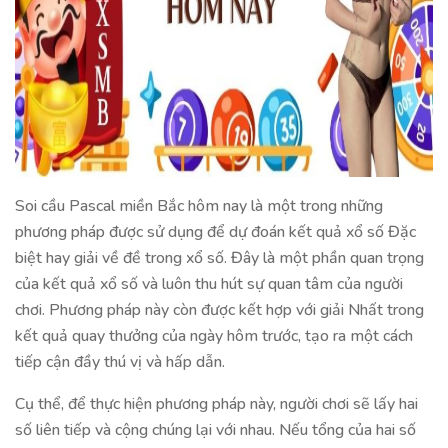
Soi cầu Pascal miền Bắc hôm nay là một trong những
phương pháp được sử dụng để dự đoán kết quả xổ số Đặc
biệt hay giải về đề trong xổ số. Đây là một phần quan trọng
của kết quả xổ số và luôn thu hút sự quan tâm của người
chơi. Phương pháp này còn được kết hợp với giải Nhất trong
kết quả quay thưởng của ngày hôm trước, tạo ra một cách
tiếp cận đầy thú vị và hấp dẫn.
Cụ thể, để thực hiện phương pháp này, người chơi sẽ lấy hai
số liên tiếp và cộng chúng lại với nhau. Nếu tổng của hai số