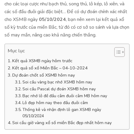
cho các loại cược như bạch thủ, song thủ, lô kép, lô xiên, và
các số đầu đuôi giải đặc biệt… Để có dự đoán chính xác nhất
cho XSMB ngày
05/10/2024
, bạn nên xem lại kết quả xổ
số kỳ trước của miền Bắc, từ đó có cơ sở so sánh và lựa chọn
số may mắn, nâng cao khả năng chiến thắng.
Mục lục
Kết quả XSMB ngày hôm trước
Kết quả sổ xố Miền Bắc – 04-10-2024
Dự đoán chốt số XSMB hôm nay
Soi cầu vàng bạc nhớ XSMB hôm nay
Soi cầu Pascal dự đoán XSMB hôm nay
Bạc nhớ lô đề đầu câm đuôi câm MB hôm nay
Lô đẹp hôm nay theo đầu đuôi câm
Thống kê và nhận định lô gan XSMB ngày
05/10/2024
Soi cầu giờ vàng xổ số miền Bắc đẹp nhất hôm nay