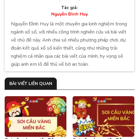
Tác giả:
Nguyễn Đình Huy
Nguyễn Đình Huy là một chuyên gia kinh nghiệm trong
ngành xổ số, với nhiều công trình nghiên cứu và bài viết
về chủ đề này. Anh chia sẻ nhiều phương pháp chơi, dự
đoán kết quả xổ số kiến thiết, cũng như những trải
nghiệm cá nhân qua các bài viết của mình, hy vọng sẽ
giúp anh em lô đề thủ về bờ an toàn.
BÀI VIẾT LIÊN QUAN