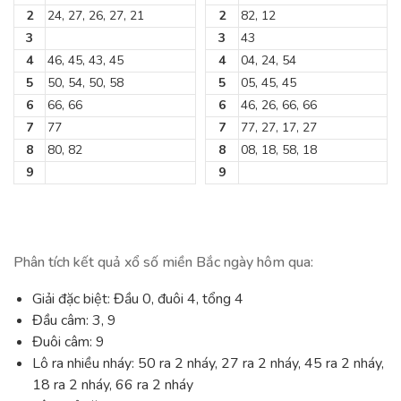
2
24, 27, 26, 27, 21
2
82, 12
3
3
43
4
46, 45, 43, 45
4
04, 24, 54
5
50, 54, 50, 58
5
05, 45, 45
6
66, 66
6
46, 26, 66, 66
7
77
7
77, 27, 17, 27
8
80, 82
8
08, 18, 58, 18
9
9
Phân tích kết quả xổ số miền Bắc ngày hôm qua:
Giải đặc biệt: Đầu 0, đuôi 4, tổng 4
Đầu câm: 3, 9
Đuôi câm: 9
Lô ra nhiều nháy: 50 ra 2 nháy, 27 ra 2 nháy, 45 ra 2 nháy,
18 ra 2 nháy, 66 ra 2 nháy