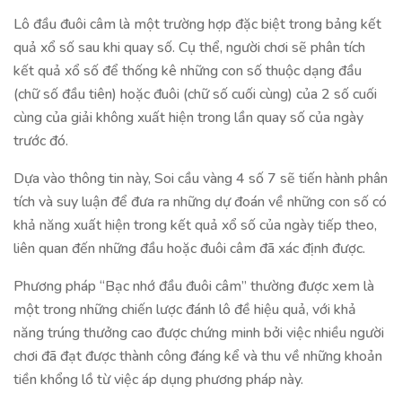
Lô đầu đuôi câm là một trường hợp đặc biệt trong bảng kết
quả xổ số sau khi quay số. Cụ thể, người chơi sẽ phân tích
kết quả xổ số để thống kê những con số thuộc dạng đầu
(chữ số đầu tiên) hoặc đuôi (chữ số cuối cùng) của 2 số cuối
cùng của giải không xuất hiện trong lần quay số của ngày
trước đó.
Dựa vào thông tin này, Soi cầu vàng 4 số 7 sẽ tiến hành phân
tích và suy luận để đưa ra những dự đoán về những con số có
khả năng xuất hiện trong kết quả xổ số của ngày tiếp theo,
liên quan đến những đầu hoặc đuôi câm đã xác định được.
Phương pháp “Bạc nhớ đầu đuôi câm” thường được xem là
một trong những chiến lược đánh lô đề hiệu quả, với khả
năng trúng thưởng cao được chứng minh bởi việc nhiều người
chơi đã đạt được thành công đáng kể và thu về những khoản
tiền khổng lồ từ việc áp dụng phương pháp này.