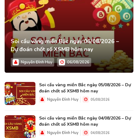
Soi cầu vàng miền Bắc ngày 06/08/2026 –
Dự đoán chốt số XSMB hôm nay
Nguyễn Đình Huy
06/08/2026
Soi cầu vàng miền Bắc ngày 05/08/2026 – Dự
đoán chốt số XSMB hôm nay
Nguyễn Đình Huy
05/08/2026
Soi cầu vàng miền Bắc ngày 04/08/2026 – Dự
đoán chốt số XSMB hôm nay
Nguyễn Đình Huy
04/08/2026