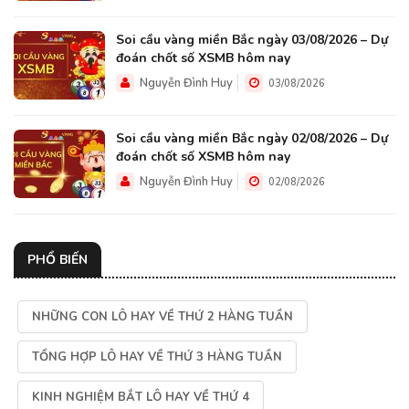
Soi cầu vàng miền Bắc ngày 03/08/2026 – Dự
đoán chốt số XSMB hôm nay
Nguyễn Đình Huy
03/08/2026
Soi cầu vàng miền Bắc ngày 02/08/2026 – Dự
đoán chốt số XSMB hôm nay
Nguyễn Đình Huy
02/08/2026
PHỔ BIẾN
NHỮNG CON LÔ HAY VỀ THỨ 2 HÀNG TUẦN
TỔNG HỢP LÔ HAY VỀ THỨ 3 HÀNG TUẦN
KINH NGHIỆM BẮT LÔ HAY VỀ THỨ 4