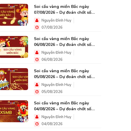
Soi cầu vàng miền Bắc ngày
07/08/2026 – Dự đoán chốt số
XSMB hôm nay
Nguyễn Đình Huy
07/08/2026
Soi cầu vàng miền Bắc ngày
06/08/2026 – Dự đoán chốt số
XSMB hôm nay
Nguyễn Đình Huy
06/08/2026
Soi cầu vàng miền Bắc ngày
05/08/2026 – Dự đoán chốt số
XSMB hôm nay
Nguyễn Đình Huy
05/08/2026
Soi cầu vàng miền Bắc ngày
04/08/2026 – Dự đoán chốt số
XSMB hôm nay
Nguyễn Đình Huy
04/08/2026