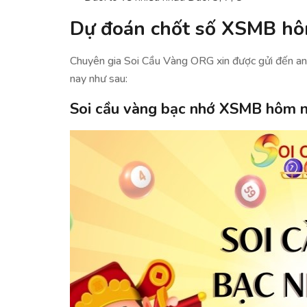
Dự đoán chốt số XSMB hô
Chuyên gia Soi Cầu Vàng ORG xin được gửi đến a
nay như sau:
Soi cầu vàng bạc nhớ XSMB hôm 