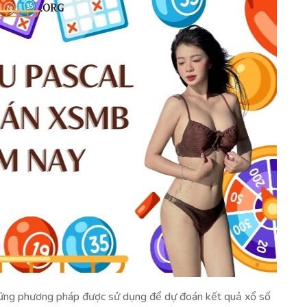
hững phương pháp được sử dụng để dự đoán kết quả xổ số