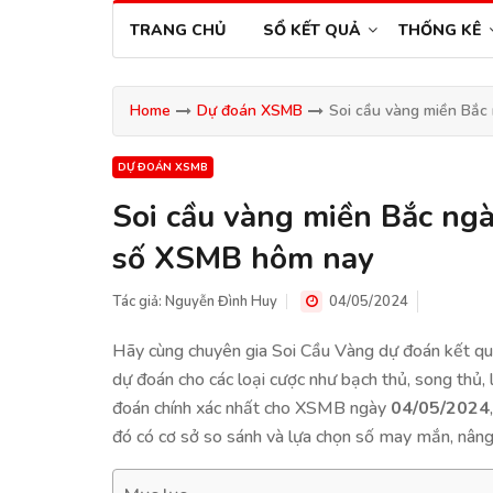
TRANG CHỦ
SỔ KẾT QUẢ
THỐNG KÊ
Home
Dự đoán XSMB
Soi cầu vàng miền Bắc
DỰ ĐOÁN XSMB
Soi cầu vàng miền Bắc ng
số XSMB hôm nay
Tác giả:
Nguyễn Đình Huy
04/05/2024
Hãy cùng chuyên gia Soi Cầu Vàng dự đoán kết q
dự đoán cho các loại cược như bạch thủ, song thủ, l
đoán chính xác nhất cho XSMB ngày
04/05/2024
đó có cơ sở so sánh và lựa chọn số may mắn, nâng