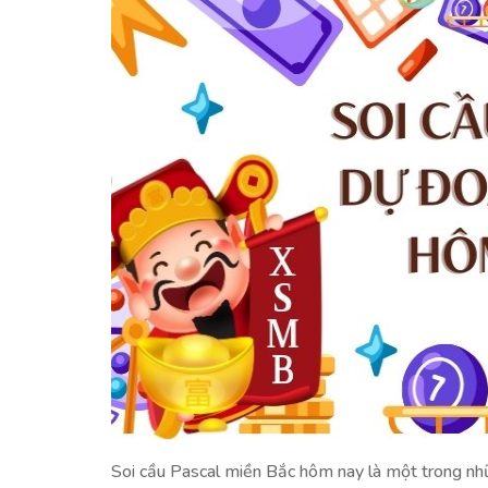
Soi cầu Pascal miền Bắc hôm nay là một trong n