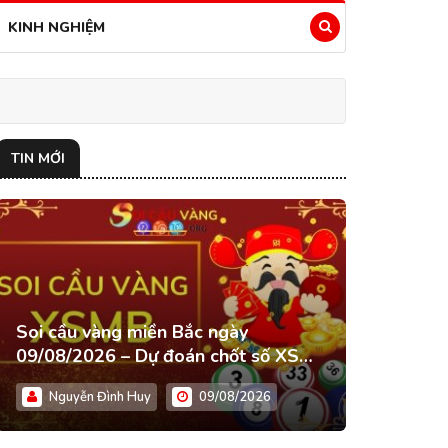
KINH NGHIỆM
TIN MỚI
Soi cầu vàng miền Bắc ngày
09/08/2026 – Dự đoán chốt số XSMB
hôm nay
Nguyễn Đình Huy
09/08/2026