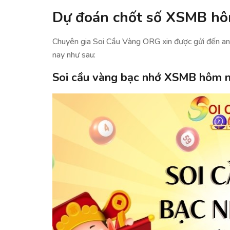
Dự đoán chốt số XSMB hô
Chuyên gia Soi Cầu Vàng ORG xin được gửi đến a
nay như sau:
Soi cầu vàng bạc nhớ XSMB hôm 