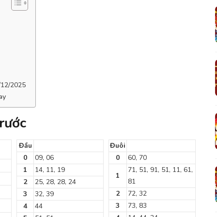
/12/2025
ay
rước
Đầu
Đuôi
0
09, 06
0
60, 70
1
14, 11, 19
71, 51, 91, 51, 11, 61,
1
81
2
25, 28, 28, 24
2
72, 32
3
32, 39
3
73, 83
4
44