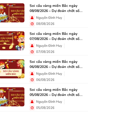
Soi cầu vàng miền Bắc ngày
08/08/2026 – Dự đoán chốt số
XSMB hôm nay
Nguyễn Đình Huy
08/08/2026
Soi cầu vàng miền Bắc ngày
07/08/2026 – Dự đoán chốt số
XSMB hôm nay
Nguyễn Đình Huy
07/08/2026
Soi cầu vàng miền Bắc ngày
06/08/2026 – Dự đoán chốt số
XSMB hôm nay
Nguyễn Đình Huy
06/08/2026
Soi cầu vàng miền Bắc ngày
05/08/2026 – Dự đoán chốt số
XSMB hôm nay
Nguyễn Đình Huy
05/08/2026