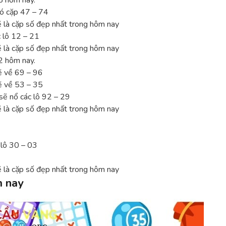
5 hôm nay.
ó cặp 47 – 74
 là cặp số đẹp nhất trong hôm nay
 lô 12 – 21
 là cặp số đẹp nhất trong hôm nay
2 hôm nay.
ẽ về 69 – 96
ẽ về 53 – 35
ẽ nổ các lô 92 – 29
 là cặp số đẹp nhất trong hôm nay
 lô 30 – 03
 là cặp số đẹp nhất trong hôm nay
m nay