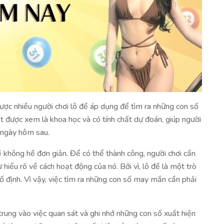
ợc nhiều người chơi lô đề áp dụng để tìm ra những con số
t được xem là khoa học và có tính chất dự đoán, giúp người
g ngày hôm sau.
 không hề đơn giản. Để có thể thành công, người chơi cần
 hiểu rõ về cách hoạt động của nó. Bởi vì, lô đề là một trò
ố định. Vì vậy, việc tìm ra những con số may mắn cần phải
trung vào việc quan sát và ghi nhớ những con số xuất hiện