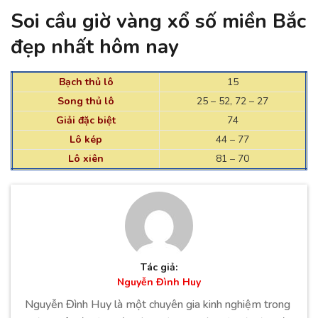
Soi cầu giờ vàng xổ số miền Bắc
đẹp nhất hôm nay
Bạch thủ lô
15
Song thủ lô
25 – 52, 72 – 27
Giải đặc biệt
74
Lô kép
44 – 77
Lô xiên
81 – 70
Tác giả:
Nguyễn Đình Huy
Nguyễn Đình Huy là một chuyên gia kinh nghiệm trong