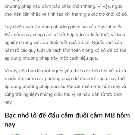
phương pháp nào đảm bảo chắc chắn thắng. Vì vậy, người
chơi nên cân nhắc và tỉnh táo khi tham gia các trò chơi xổ số.
Tuy nhiên, việc áp dụng phương pháp soi cầu Pascal miền
Bắc hôm nay cũng cần sự kết hợp với các kiến thức và kinh
nghiệm trong việc dự đoán kết quả xổ số. Người chơi cần
nắm rõ các quy luật và cách tính toán trong xổ số để có thể
áp dụng phương pháp này một cách hiệu quả.
Vì vậy, nếu bạn là một người yêu thích các trò chơi xổ số và
muốn tìm kiếm các phương pháp dự đoán kết quả, hãy thử
áp dụng phương pháp soi cầu Pascal miền Bắc hôm nay và
cùng trải nghiệm những điều thú vị và hấp dẫn từ trò chơi
này.
Bạc nhớ lô đề đầu câm đuôi câm MB hôm
nay