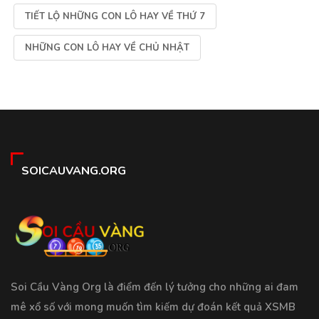
TIẾT LỘ NHỮNG CON LÔ HAY VỀ THỨ 7
NHỮNG CON LÔ HAY VỀ CHỦ NHẬT
SOICAUVANG.ORG
Soi Cầu Vàng Org là điểm đến lý tưởng cho những ai đam
mê xổ số với mong muốn tìm kiếm dự đoán kết quả XSMB