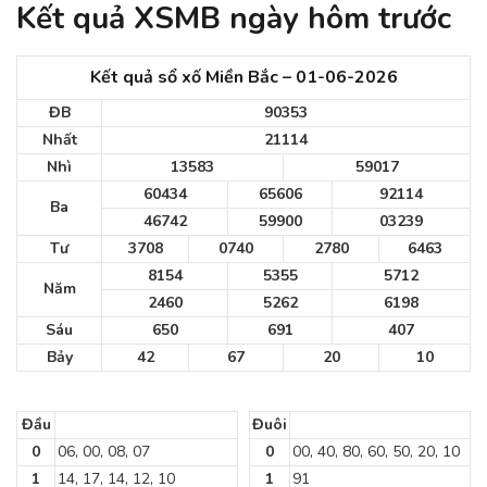
Kết quả XSMB ngày hôm trước
Kết quả sổ xố Miền Bắc – 01-06-2026
ĐB
90353
Nhất
21114
Nhì
13583
59017
60434
65606
92114
Ba
46742
59900
03239
Tư
3708
0740
2780
6463
8154
5355
5712
Năm
2460
5262
6198
Sáu
650
691
407
Bảy
42
67
20
10
Đầu
Đuôi
0
06, 00, 08, 07
0
00, 40, 80, 60, 50, 20, 10
1
14, 17, 14, 12, 10
1
91