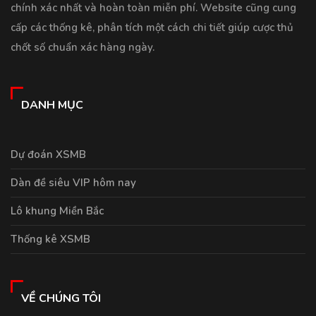
chính xác nhất và hoàn toàn miễn phí. Website cũng cung
cấp các thống kê, phân tích một cách chi tiết giúp cược thủ
chốt số chuẩn xác hàng ngày.
DANH MỤC
Dự đoán XSMB
Dàn đề siêu VIP hôm nay
Lô khung Miền Bắc
Thống kê XSMB
VỀ CHÚNG TÔI