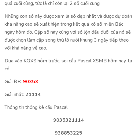
quả cuối cùng, tức là chỉ còn lại 2 số cuối cùng.
Những con số này được xem là số đẹp nhất và được dự đoán
khả năng cao sẽ xuất hiện trong kết quả xổ số miền Bắc
ngày hôm đó. Cặp số này cùng với số lộn đầu đuôi của nó sẽ
được chọn làm cặp song thủ lô nuôi khung 3 ngày tiếp theo
với khả năng về cao.
Dựa vào KQXS hôm trước, soi cầu Pascal XSMB hôm nay, ta
có:
Giải ĐB:
90353
Giải nhất:
21114
Thông tin thống kê cầu Pascal::
9035321114
938853225