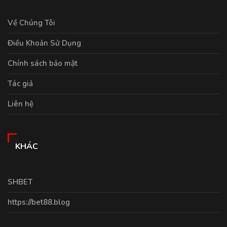
Về Chúng Tôi
Điều Khoản Sử Dụng
Chính sách bảo mật
Tác giả
Liên hệ
KHÁC
SHBET
https://bet88.blog