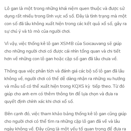
Lô gan là một trong những khái niệm quen thuộc và được sử
dụng rất nhiều trong lĩnh vực xổ số. Đây là tình trạng mà một
con số đã lâu không xuất hiện trong các kết quả xổ số, gây ra
sự chú ý và tò mò của người chơi.
Vì vậy, việc thống kê lô gan XSMB của Soicauvang sẽ giúp
cho những người chơi có được cái nhìn tổng quan và chi tiết
hơn về những con lô gan hoặc cặp số gan đã lâu chưa về.
Thông qua việc phân tích và đánh giá các bộ số lô gan đã lâu
không về, người chơi có thể dễ dàng nhận ra những xu hướng
và mẫu số có thể xuất hiện trong KQXS kỳ tiếp theo. Từ đó
giúp cho anh em có thêm thông tin để lựa chọn và đưa ra
quyết định chính xác khi chơi xổ số.
Bên cạnh đó, việc tham khảo bảng thống kê lô gan cũng giúp
cho người chơi có thể tìm ra những cặp lô gan đã về và lâu
ngày không về. Đây cũng là một yếu tố quan trọng để đưa ra