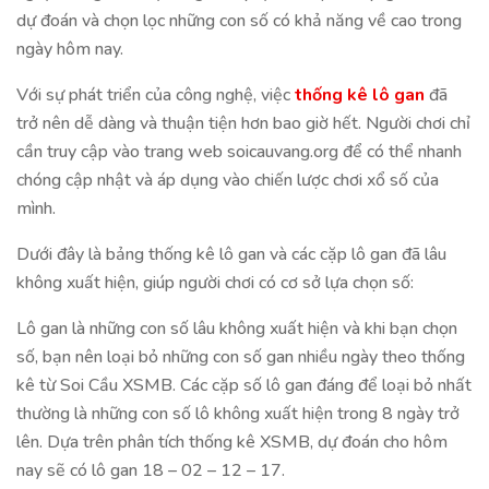
dự đoán và chọn lọc những con số có khả năng về cao trong
ngày hôm nay.
Với sự phát triển của công nghệ, việc
thống kê lô gan
đã
trở nên dễ dàng và thuận tiện hơn bao giờ hết. Người chơi chỉ
cần truy cập vào trang web soicauvang.org để có thể nhanh
chóng cập nhật và áp dụng vào chiến lược chơi xổ số của
mình.
Dưới đây là bảng thống kê lô gan và các cặp lô gan đã lâu
không xuất hiện, giúp người chơi có cơ sở lựa chọn số:
Lô gan là những con số lâu không xuất hiện và khi bạn chọn
số, bạn nên loại bỏ những con số gan nhiều ngày theo thống
kê từ Soi Cầu XSMB. Các cặp số lô gan đáng để loại bỏ nhất
thường là những con số lô không xuất hiện trong 8 ngày trở
lên. Dựa trên phân tích thống kê XSMB, dự đoán cho hôm
nay sẽ có lô gan 18 – 02 – 12 – 17.