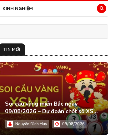
KINH NGHIỆM
TIN MỚI
Soi cầu vàng miền Bắc ngày
09/08/2026 – Dự đoán chốt số XSMB
hôm nay
Nguyễn Đình Huy
09/08/2026