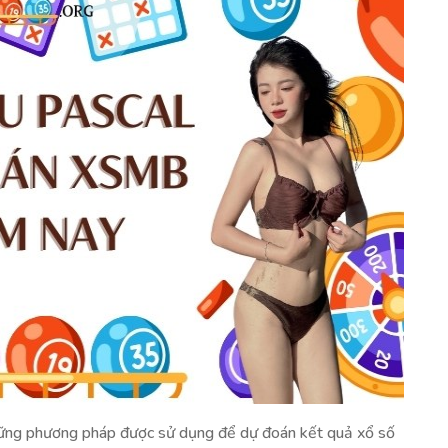
hững phương pháp được sử dụng để dự đoán kết quả xổ số