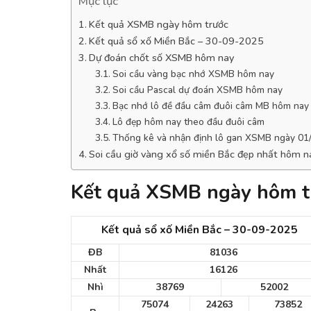
Mục lục
Kết quả XSMB ngày hôm trước
Kết quả sổ xố Miền Bắc – 30-09-2025
Dự đoán chốt số XSMB hôm nay
Soi cầu vàng bạc nhớ XSMB hôm nay
Soi cầu Pascal dự đoán XSMB hôm nay
Bạc nhớ lô đề đầu câm đuôi câm MB hôm nay
Lô đẹp hôm nay theo đầu đuôi câm
Thống kê và nhận định lô gan XSMB ngày 01
Soi cầu giờ vàng xổ số miền Bắc đẹp nhất hôm n
Kết quả XSMB ngày hôm t
Kết quả sổ xố Miền Bắc – 30-09-2025
ĐB
81036
Nhất
16126
Nhì
38769
52002
75074
24263
73852