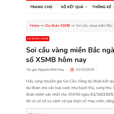
TRANG CHỦ
SỔ KẾT QUẢ
THỐNG KÊ
Home
Dự đoán XSMB
Soi cầu vàng miền Bắc
DỰ ĐOÁN XSMB
Soi cầu vàng miền Bắc ng
số XSMB hôm nay
Tác giả:
Nguyễn Đình Huy
01/10/2025
Hãy cùng chuyên gia Soi Cầu Vàng dự đoán kết q
dự đoán cho các loại cược như bạch thủ, song thủ, l
đoán chính xác nhất cho XSMB ngày
01/10/2025
đó có cơ sở so sánh và lựa chọn số may mắn, nâng