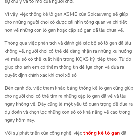
sự chú ý và tò mò của người chơi.
Vì vậy, việc thống kê lô gan XSMB của Soicauvang sẽ giúp
cho những người chơi có được cái nhìn tổng quan và chi tiết
hơn về những con lô gan hoặc cặp số gan đã lâu chưa về.
Thông qua việc phân tích và đánh giá các bộ số lô gan đã lâu
không về, người chơi có thể dễ dàng nhận ra những xu hướng
và mẫu số có thể xuất hiện trong KQXS kỳ tiếp theo. Từ đó
giúp cho anh em có thêm thông tin để lựa chọn và đưa ra
quyết định chính xác khi chơi xổ số.
Bên cạnh đó, việc tham khảo bảng thống kê lô gan cũng giúp
cho người chơi có thể tìm ra những cặp lô gan đã về và lâu
ngày không về. Đây cũng là một yếu tố quan trọng để đưa ra
dự đoán và chọn lọc những con số có khả năng về cao trong
ngày hôm nay.
Với sự phát triển của công nghệ, việc
thống kê lô gan
đã