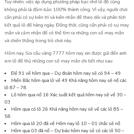
Tuy nhiên, việc áp dụng phương pháp bạc nhớ lô đề cũng
không phải là đảm bảo 100% thành công. Vì vậy, người chơi
cần phải có sự kiên trì và kiên nhẫn để theo dõi và phân tích
kết quả lô đề hàng ngày. Đồng thời, cũng cần phải có sự may
mắn và cảm nhận để có thể tìm ra những con số may mắn
và chiến thắng trong trò chơi này.
Hôm nay, Soi cầu vàng 7777 hôm nay xin được gửi đến anh
em lô đề thủ những con số may mắn chi tiết như sau:
Đề 91 về hôm qua – Dự đoán hôm nay sẽ có 94 – 49
Miền Bắc hôm qua lô về 49 Khả năng hôm nay sẽ nổ các
lô 87 – 78
Lô hôm qua nổ 16 Xác suất kết quả hôm nay sẽ về 30 –
03
Hôm qua có lô 26 Khả năng hôm nay sẽ về các lô 85 –
58
Hôm qua lô 20 đã về Hôm nay lô 10 – 01 chắc sẽ nổ
Hôm qua 03 đã nổ – Dự báo hôm nay sẽ có các lô 50 –