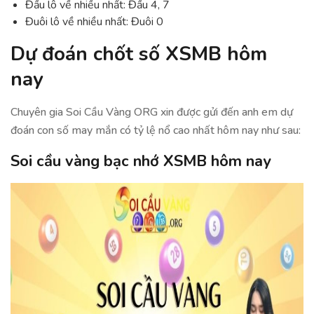
Đầu lô về nhiều nhất: Đầu 4, 7
Đuôi lô về nhiều nhất: Đuôi 0
Dự đoán chốt số XSMB hôm
nay
Chuyên gia Soi Cầu Vàng ORG xin được gửi đến anh em dự
đoán con số may mắn có tỷ lệ nổ cao nhất hôm nay như sau:
Soi cầu vàng bạc nhớ XSMB hôm nay