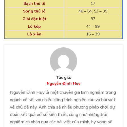
Bạch thủ lô
17
Song thủ lô
46 – 64, 53 – 35
Giải đặc biệt
97
Lô kép
44 – 99
Lô xiên
16 – 39
Tác giả:
Nguyễn Đình Huy
Nguyễn Đình Huy là một chuyên gia kinh nghiệm trong
ngành xổ số, với nhiều công trình nghiên cứu và bài viết
về chủ đề này. Anh chia sẻ nhiều phương pháp chơi, dự
đoán kết quả xổ số kiến thiết, cũng như những trải
nghiệm cá nhân qua các bài viết của mình, hy vọng sẽ