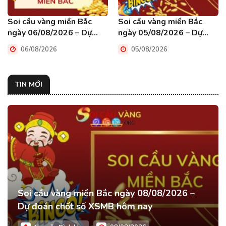
Soi cầu vàng miền Bắc
Soi cầu vàng miền Bắc
ngày 06/08/2026 – Dự
ngày 05/08/2026 – Dự
đoán chốt số XSMB hôm
đoán chốt số XSMB hôm
06/08/2026
05/08/2026
nay
nay
TIN MỚI
Soi cầu vàng miền Bắc ngày 08/08/2026 –
Dự đoán chốt số XSMB hôm nay