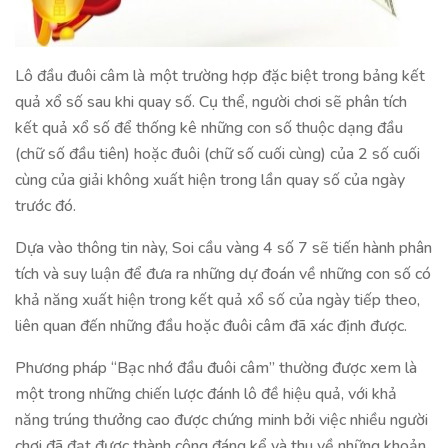
Lô đầu đuôi câm là một trường hợp đặc biệt trong bảng kết
quả xổ số sau khi quay số. Cụ thể, người chơi sẽ phân tích
kết quả xổ số để thống kê những con số thuộc dạng đầu
(chữ số đầu tiên) hoặc đuôi (chữ số cuối cùng) của 2 số cuối
cùng của giải không xuất hiện trong lần quay số của ngày
trước đó.
Dựa vào thông tin này, Soi cầu vàng 4 số 7 sẽ tiến hành phân
tích và suy luận để đưa ra những dự đoán về những con số có
khả năng xuất hiện trong kết quả xổ số của ngày tiếp theo,
liên quan đến những đầu hoặc đuôi câm đã xác định được.
Phương pháp “Bạc nhớ đầu đuôi câm” thường được xem là
một trong những chiến lược đánh lô đề hiệu quả, với khả
năng trúng thưởng cao được chứng minh bởi việc nhiều người
chơi đã đạt được thành công đáng kể và thu về những khoản