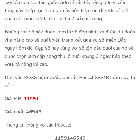
này lớn hơn 10, thì người chơi chỉ cần lấy hàng đơn vị của
tổng này. Tiếp tục thao tác này liên tiếp cho đến khi có kết
quả cuối cùng, tức là chỉ còn lại 2 số cuối cùng.
Những con số này được xem là số đẹp nhất và được dự đoán
khả năng cao sẽ xuất hiện trong kết quả xổ số miền Bắc
ngày hôm đó. Cặp số này cùng với số lộn đầu đuôi của nó sẽ
được chọn làm cặp song thủ lô nuôi khung 3 ngày tiếp theo
với khả năng về cao.
Dựa vào KQXS hôm trước, soi cầu Pascal XSMB hôm nay, ta
có:
Giải ĐB:
11591
Giải nhất:
46549
Thông tin thống kê cầu Pascal::
1159146549