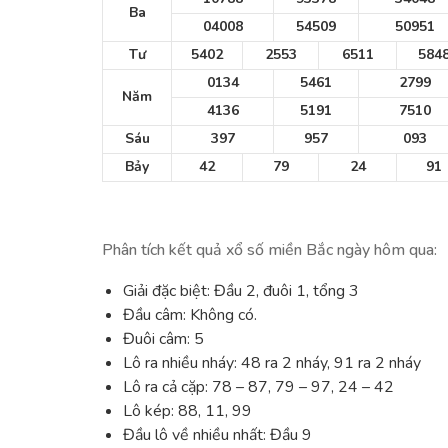
Ba
04008
54509
50951
Tư
5402
2553
6511
584
0134
5461
2799
Năm
4136
5191
7510
Sáu
397
957
093
Bảy
42
79
24
91
Phân tích kết quả xổ số miền Bắc ngày hôm qua:
Giải đặc biệt: Đầu 2, đuôi 1, tổng 3
Đầu câm: Không có.
Đuôi câm: 5
Lô ra nhiều nháy: 48 ra 2 nháy, 91 ra 2 nháy
Lô ra cả cặp: 78 – 87, 79 – 97, 24 – 42
Lô kép: 88, 11, 99
Đầu lô về nhiều nhất: Đầu 9