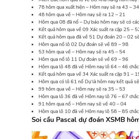
78 hôm qua xuất hiện – Hôm nay sẽ ra 43 – 3
48 hôm qua về – Hôm nay sẽ ra 12 – 21
Hôm qua 08 đã nổ – Dự báo hôm nay sẽ có các
Kết quả hôm qua về 09 Xác suất ra cặp 25 – 5
Kết quả hôm qua đã về 51 Dự đoán 20 – 02 sẽ
Hôm qua nổ lô 02 Dự đoán sẽ về 89 – 98
53 hôm qua về – Hôm nay sẽ ra 45 – 54
Hôm qua nổ lô 11 Dự đoán sẽ về 69 – 96
Hôm qua lô 48 đã về Hôm nay lô 64 – 46 chắc
Kết quả hôm qua về 34 Xác suất ra cặp 91 – 1
Hôm qua có lô 61 nổ Dự là hôm nay kết quả sẽ
99 hôm qua về – Hôm nay sẽ ra 35 – 53
Hôm qua lô 36 đã về Hôm nay lô 76 – 67 chắc
91 hôm qua nổ – Hôm nay sẽ về 40 – 04
Hôm qua lô 10 đã về Hôm nay lô 58 – 85 chắc
Soi cầu Pascal dự đoán XSMB hô