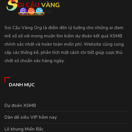
Soi Cầu Vàng Org là điểm đến lý tưởng cho những ai đam
mê xổ số với mong muốn tìm kiếm dự đoán kết quả XSMB
chính xác nhất và hoàn toàn miễn phí. Website cũng cung
cấp các thống kê, phân tích một cách chi tiết giúp cược thủ
chốt số chuẩn xác hàng ngày.
DANH MỤC
Dự đoán XSMB
Dàn đề siêu VIP hôm nay
Lô khung Miền Bắc