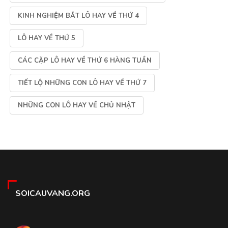
KINH NGHIỆM BẮT LÔ HAY VỀ THỨ 4
LÔ HAY VỀ THỨ 5
CÁC CẶP LÔ HAY VỀ THỨ 6 HÀNG TUẦN
TIẾT LỘ NHỮNG CON LÔ HAY VỀ THỨ 7
NHỮNG CON LÔ HAY VỀ CHỦ NHẬT
SOICAUVANG.ORG