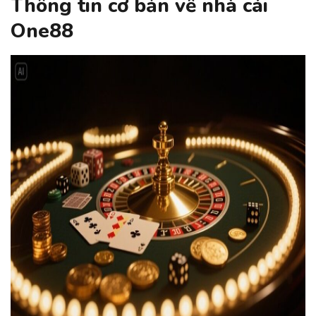
Thông tin cơ bản về nhà cái
One88