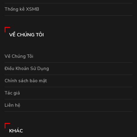
Thống kê XSMB
VỀ CHÚNG TÔI
Về Chúng Tôi
Điều Khoản Sử Dụng
Chính sách bảo mật
Tác giả
Liên hệ
KHÁC