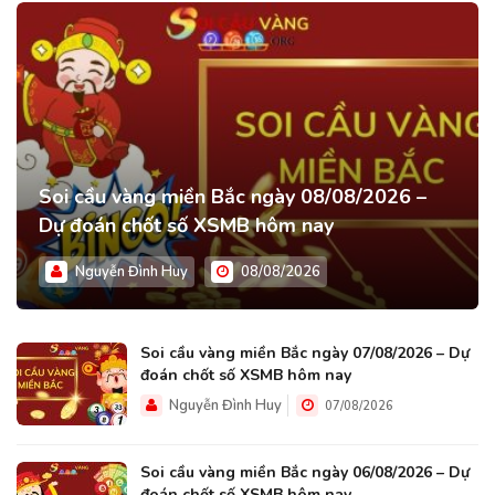
Soi cầu vàng miền Bắc ngày 08/08/2026 –
Dự đoán chốt số XSMB hôm nay
Nguyễn Đình Huy
08/08/2026
Soi cầu vàng miền Bắc ngày 07/08/2026 – Dự
đoán chốt số XSMB hôm nay
Nguyễn Đình Huy
07/08/2026
Soi cầu vàng miền Bắc ngày 06/08/2026 – Dự
đoán chốt số XSMB hôm nay