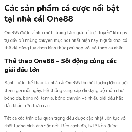
Các sản phẩm cá cược nổi bật
tại nhà cái One88
One88 được ví như một “trung tâm giải trí trực tuyến” khi quy
tụ đầy đủ những chuyên mục hot nhất hiện nay. Người chơi có
thể dễ dàng lựa chọn hình thức phù hợp với sở thích cá nhân.
Thể thao One88 – Sôi động cùng các
giải đấu lớn
Sảnh cược thể thao tại nhà cái One88 thu hút lượng lớn người
tham gia mỗi ngày. Hệ thống cung cấp đa dạng bộ môn như
bóng đá, bóng rổ, tennis, bóng chuyền và nhiều giải đấu hấp
dẫn khác trên toàn cầu.
Tất cả các trận đấu quan trọng đều được cập nhật liên tục với
chất lượng hình ảnh sắc nét. Bên cạnh đó, tỷ lệ kèo được