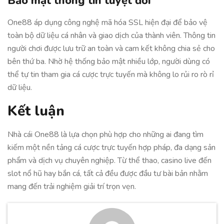
Bảo mật thông tin tuyệt đối
One88 áp dụng công nghệ mã hóa SSL hiện đại để bảo vệ
toàn bộ dữ liệu cá nhân và giao dịch của thành viên. Thông tin
người chơi được lưu trữ an toàn và cam kết không chia sẻ cho
bên thứ ba. Nhờ hệ thống bảo mật nhiều lớp, người dùng có
thể tự tin tham gia cá cược trực tuyến mà không lo rủi ro rò rỉ
dữ liệu.
Kết luận
Nhà cái One88 là lựa chọn phù hợp cho những ai đang tìm
kiếm một nền tảng cá cược trực tuyến hợp pháp, đa dạng sản
phẩm và dịch vụ chuyên nghiệp. Từ thể thao, casino live đến
slot nổ hũ hay bắn cá, tất cả đều được đầu tư bài bản nhằm
mang đến trải nghiệm giải trí trọn vẹn.