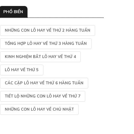
PHỔ BIẾN
NHỮNG CON LÔ HAY VỀ THỨ 2 HÀNG TUẦN
TỔNG HỢP LÔ HAY VỀ THỨ 3 HÀNG TUẦN
KINH NGHIỆM BẮT LÔ HAY VỀ THỨ 4
LÔ HAY VỀ THỨ 5
CÁC CẶP LÔ HAY VỀ THỨ 6 HÀNG TUẦN
TIẾT LỘ NHỮNG CON LÔ HAY VỀ THỨ 7
NHỮNG CON LÔ HAY VỀ CHỦ NHẬT