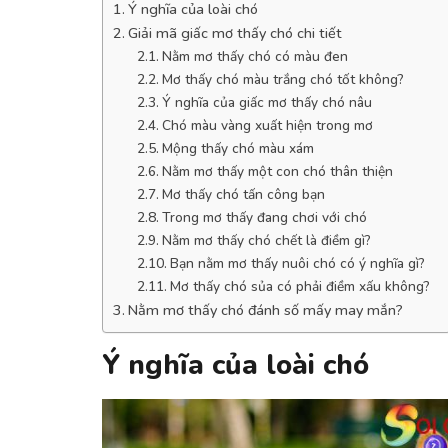
Ý nghĩa của loài chó
Giải mã giấc mơ thấy chó chi tiết
Nằm mơ thấy chó có màu đen
Mơ thấy chó màu trắng chó tốt không?
Ý nghĩa của giấc mơ thấy chó nâu
Chó màu vàng xuất hiện trong mơ
Mộng thấy chó màu xám
Nằm mơ thấy một con chó thân thiện
Mơ thấy chó tấn công bạn
Trong mơ thấy đang chơi với chó
Nằm mơ thấy chó chết là điềm gì?
Bạn nằm mơ thấy nuôi chó có ý nghĩa gì?
Mơ thấy chó sủa có phải điềm xấu không?
Nằm mơ thấy chó đánh số mấy may mắn?
Ý nghĩa của loài chó