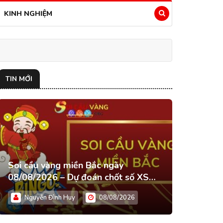
KINH NGHIỆM
TIN MỚI
Soi cầu vàng miền Bắc ngày
08/08/2026 – Dự đoán chốt số XSMB
hôm nay
Nguyễn Đình Huy
08/08/2026