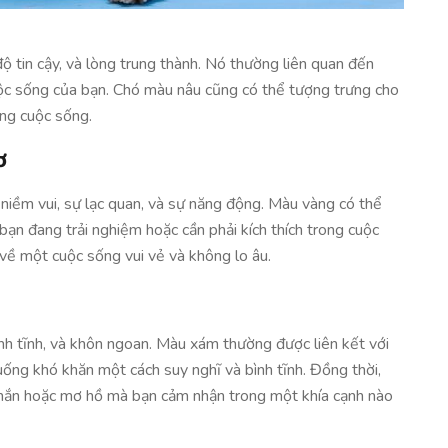
ộ tin cậy, và lòng trung thành. Nó thường liên quan đến
ộc sống của bạn. Chó màu nâu cũng có thể tượng trưng cho
ong cuộc sống.
ơ
niềm vui, sự lạc quan, và sự năng động. Màu vàng có thể
ạn đang trải nghiệm hoặc cần phải kích thích trong cuộc
về một cuộc sống vui vẻ và không lo âu.
nh tĩnh, và khôn ngoan. Màu xám thường được liên kết với
uống khó khăn một cách suy nghĩ và bình tĩnh. Đồng thời,
chắn hoặc mơ hồ mà bạn cảm nhận trong một khía cạnh nào