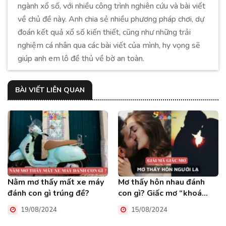
ngành xổ số, với nhiều công trình nghiên cứu và bài viết
về chủ đề này. Anh chia sẻ nhiều phương pháp chơi, dự
đoán kết quả xổ số kiến thiết, cũng như những trải
nghiệm cá nhân qua các bài viết của mình, hy vọng sẽ
giúp anh em lô đề thủ về bờ an toàn.
BÀI VIẾT LIÊN QUAN
Nằm mơ thấy mất xe máy
Mơ thấy hôn nhau đánh
đánh con gì trúng đề?
con gì? Giấc mơ “khoá
môi” có tốt không?
19/08/2024
15/08/2024