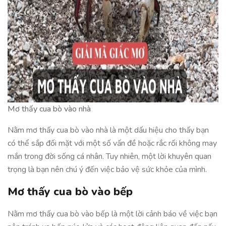
Mơ thấy cua bò vào nhà
Nằm mơ thấy cua bò vào nhà là một dấu hiệu cho thấy bạn
có thể sắp đối mặt với một số vấn đề hoặc rắc rối không may
mắn trong đời sống cá nhân. Tuy nhiên, một lời khuyên quan
trọng là bạn nên chú ý đến việc bảo vệ sức khỏe của mình.
Mơ thấy cua bò vào bếp
Nằm mơ thấy cua bò vào bếp là một lời cảnh báo về việc bạn