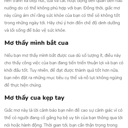
nên tránh xa bếp núc, lửa và các hoạt động liên quan đến nấu
nướng do có thể không phù hợp với bạn. Đồng thời, giấc mơ
này cũng ám chỉ rằng sức khỏe của bạn có thể sẽ không tốt
trong những ngày tới. Hãy chú ý hơn đến chế độ dinh dưỡng
và lối sống để bảo vệ sức khỏe.
Mơ thấy mình bắt cua
Nếu bạn mơ thấy mình bắt được cua dù số lượng ít, điều này
cho thấy công việc của bạn đang tiến triển thuận lợi và bạn có
khởi đầu tốt. Tuy nhiên, để đạt được thành quả tốt hơn nữa,
bạn nên đặt ra những mục tiêu cụ thể và nỗ lực không ngừng
để thực hiện chúng.
Mơ thấy cua kẹp tay
Giấc mơ này là lời cảnh báo bạn nên đề cao sự cảnh giác vì có
thể có người đang cố gắng hạ bệ uy tín của bạn thông qua lời
nói hoặc hành động. Thời gian tới, bạn cần thận trọng trong