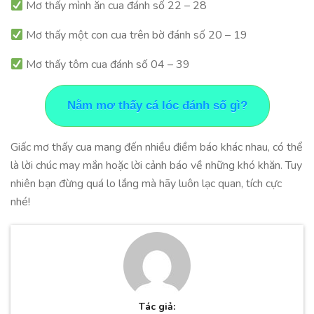
Mơ thấy mình ăn cua đánh số 22 – 28
Mơ thấy một con cua trên bờ đánh số 20 – 19
Mơ thấy tôm cua đánh số 04 – 39
Nằm mơ thấy cá lóc đánh số gì?
Giấc mơ thấy cua mang đến nhiều điềm báo khác nhau, có thể
là lời chúc may mắn hoặc lời cảnh báo về những khó khăn. Tuy
nhiên bạn đừng quá lo lắng mà hãy luôn lạc quan, tích cực
nhé!
Tác giả: