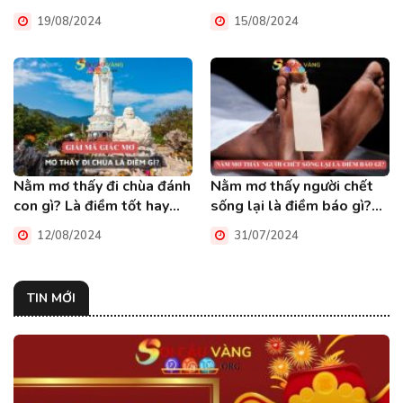
môi” có tốt không?
19/08/2024
15/08/2024
Nằm mơ thấy đi chùa đánh
Nằm mơ thấy người chết
con gì? Là điềm tốt hay
sống lại là điềm báo gì?
xấu?
Đánh số mấy?
12/08/2024
31/07/2024
TIN MỚI