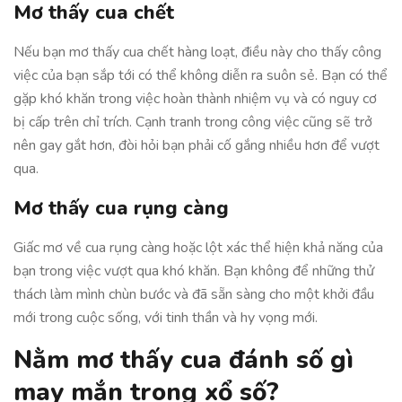
Mơ thấy cua chết
Nếu bạn mơ thấy cua chết hàng loạt, điều này cho thấy công
việc của bạn sắp tới có thể không diễn ra suôn sẻ. Bạn có thể
gặp khó khăn trong việc hoàn thành nhiệm vụ và có nguy cơ
bị cấp trên chỉ trích. Cạnh tranh trong công việc cũng sẽ trở
nên gay gắt hơn, đòi hỏi bạn phải cố gắng nhiều hơn để vượt
qua.
Mơ thấy cua rụng càng
Giấc mơ về cua rụng càng hoặc lột xác thể hiện khả năng của
bạn trong việc vượt qua khó khăn. Bạn không để những thử
thách làm mình chùn bước và đã sẵn sàng cho một khởi đầu
mới trong cuộc sống, với tinh thần và hy vọng mới.
Nằm mơ thấy cua đánh số gì
may mắn trong xổ số?