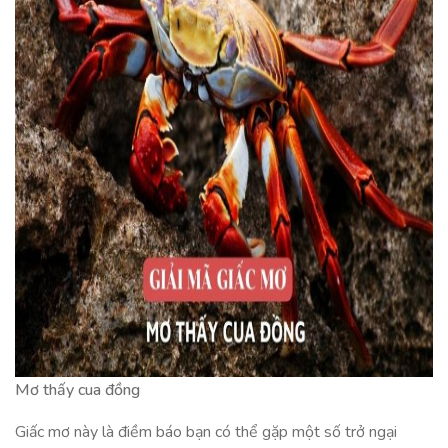
Mơ thấy cua đồng
Giấc mơ này là điềm báo bạn có thể gặp một số trở ngại