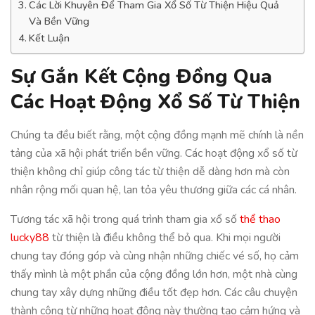
Các Lời Khuyên Để Tham Gia Xổ Số Từ Thiện Hiệu Quả
Và Bền Vững
Kết Luận
Sự Gắn Kết Cộng Đồng Qua
Các Hoạt Động Xổ Số Từ Thiện
Chúng ta đều biết rằng, một cộng đồng mạnh mẽ chính là nền
tảng của xã hội phát triển bền vững. Các hoạt động xổ số từ
thiện không chỉ giúp công tác từ thiện dễ dàng hơn mà còn
nhân rộng mối quan hệ, lan tỏa yêu thương giữa các cá nhân.
Tương tác xã hội trong quá trình tham gia xổ số
thể thao
lucky88
từ thiện là điều không thể bỏ qua. Khi mọi người
chung tay đóng góp và cùng nhận những chiếc vé số, họ cảm
thấy mình là một phần của cộng đồng lớn hơn, một nhà cùng
chung tay xây dựng những điều tốt đẹp hơn. Các câu chuyện
thành công từ những hoạt động này thường tạo cảm hứng và