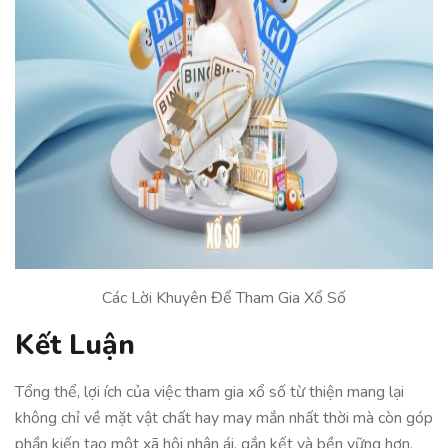
Các Lời Khuyên Để Tham Gia Xổ Số
Kết Luận
Tổng thể, lợi ích của việc tham gia xổ số từ thiện mang lại
không chỉ về mặt vật chất hay may mắn nhất thời mà còn góp
phần kiến tạo một xã hội nhân ái, gắn kết và bền vững hơn.