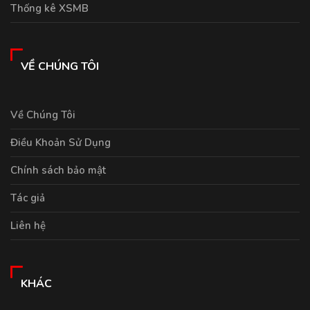
Thống kê XSMB
VỀ CHÚNG TÔI
Về Chúng Tôi
Điều Khoản Sử Dụng
Chính sách bảo mật
Tác giả
Liên hệ
KHÁC