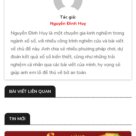
Tác giả:
Nguyễn Đình Huy
Nguyễn Đình Huy là một chuyên gia kinh nghiệm trong
ngành xổ số, với nhiều công trình nghiên cứu và bài viết
về chủ đề này. Anh chia sẻ nhiều phương pháp chơi, dự
đoán kết quả xổ số kiến thiết, cũng như những trải
nghiệm cá nhân qua các bài viết của mình, hy vọng sẽ
giúp anh em lô đề thủ về bờ an toàn.
BÀI VIẾT LIÊN QUAN
TIN MỚI