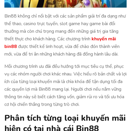
Bin88 không chỉ nổi bật với các sản phẩm giải trí đa dạng như
thể thao, casino trực tuyến, slot game hay game bài đổi
thưởng mà còn chú trọng mang đến những giá trị gia tăng
thiết thực cho khách hàng. Các chương trình
khuyến mãi
bin88
được thiết kế linh hoạt, vừa để chào đón thành viên
mới, vừa để tri ân những khách hàng đã đồng hành lâu dài.
Mỗi chương trình ưu đãi đều hướng tới mục tiêu cụ thể, phục
vụ các nhóm người chơi khác nhau. Việc hiểu rõ bản chất và lợi
ích của từng loại khuyến mãi là chìa khóa để tận dụng tối đa
các quyền lợi mà Bin88 mang lại. Người chơi nếu nắm vững
thông tin này sẽ biết cách tăng vốn, giảm rủi ro và tối ưu hóa
cơ hội chiến thắng trong từng trò chơi.
Phân tích từng loại khuyến mãi
hiện có tại nhà cái Bin88