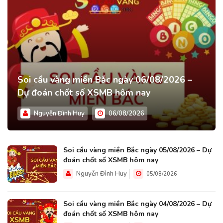
Soi cầu vàng miền Bắc ngày 06/08/2026 –
Dự đoán chốt số XSMB hôm nay
Nguyễn Đình Huy
06/08/2026
Soi cầu vàng miền Bắc ngày 05/08/2026 – Dự
đoán chốt số XSMB hôm nay
Nguyễn Đình Huy
05/08/2026
Soi cầu vàng miền Bắc ngày 04/08/2026 – Dự
đoán chốt số XSMB hôm nay